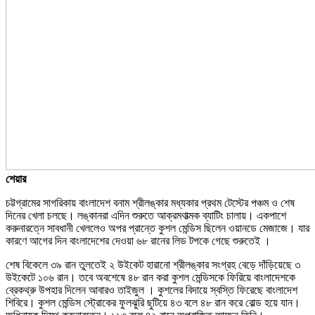
শেয়ার
চট্টগ্রামের সাগরিকায় বাংলাদেশ বনাম শ্রীলঙ্কার মধ্যকার প্রথম টেস্টের পঞ্চম ও শেষ
দিনের খেলা চলছে। লঙ্কানরা এদিন শুরুতে আক্রমণাত্মক ব্যাটিং চালায়। একপাশে
করুনারত্নে সাবধানী খেললেও অপর প্রান্তে কুশল মেন্ডিস ছিলেন ওয়ানডে মেজাজে। যার
কারণে আগের দিন বাংলাদেশের দেওয়া ৬৮ রানের লিড টপকে গেছে শুরুতেই ।
শেষ বিকেলে ৩৯ রান তুলতেই ২ উইকেট হারানো শ্রীলঙ্কার সংগ্রহ বেড়ে দাঁড়িয়েছে ৩
উইকেটে ১০৬ রান। তবে অবশেষে ৪৮ রান করা কুশল মেন্ডিসকে ফিরিয়ে বাংলাদেশকে
ব্রেকথ্রু উপহার দিলেন আবারও তাইজুল । কুশলের বিদায়ে স্বস্তি ফিরেছে বাংলাদেশ
শিবিরে। কুশল মেন্ডিস স্ট্রোকের ফুলঝুরি ছুটিয়ে ৪৩ বলে ৪৮ রান করে বোল্ড হয়ে যান।