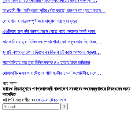
ঘুষের টাকা ফেরত দেওয়ার প্রতিশ্রুতি দিয়ে গোপনে কর্মস্থল…
আওয়ামী লীগ অস্থিরতা সৃষ্টির চেষ্টা করছে, জনগণ তা গ্রহণ করবে…
লোহাগাড়ায় বিদ্যুৎস্পৃষ্ট হয়ে মাদ্রাসা ছাত্রের মৃত্যু
এওচিয়ায় ডলু নদী ভাঙ্গন:ভেসে যেতে পারে নেয়ামত আলী পাড়া
সাতকানিয়ায় ভূয়া চিকিৎসক :পড়াশোনা নেই তবুও তারা বিশেষজ্ঞ,…
জুলাই গণঅভ্যুত্থান দিবসে বন বিভাগ চট্টগ্রাম অঞ্চলের শ্রদ্ধা…
সাতকানিয়ায় চার ভুয়া চিকিৎসককে ৪০ হাজার টাকা জরিমানা
দোহাজারী-কক্সবাজার ট্রেনের গতি ঘণ্টায় ১০০ কিলোমিটার, চলে…
পরে
আগে
যথাযথ নিয়মানুসারে গণপ্রজাতন্ত্রী বাংলাদেশ সরকারের তথ্যমন্ত্রণালয়ে নিবন্ধনের জন্য
আবেদিত
কারিগরি সহযোগীতায়ঃ
কোডেক্স টেকনোলজি