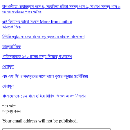
বাঁশখালীতে চেয়ারম্যান পদে ৪, সংরক্ষিত মহিলা সদস্য পদে ১, সাধারণ সদস্য পদে ৬
জনের মনোনয়ন পত্র অবৈধ
এই বিভাগের আরো সংবাদ
More from author
আন্তর্জাতিক
নিউজিল্যান্ডকে ১৫০ রানের বড় ব্যবধানে হারালো বাংলাদেশ
আন্তর্জাতিক
পাকিস্তানকে ১৭০ রানের লক্ষ্য দিয়েছে বাংলাদেশ
খেলাধুলা
এম এফ সি’ র সদস্যদের সাথে দয়াল কুমার বড়ুয়ার মতবিনিময়
খেলাধুলা
বাংলাদেশকে ১৪২ রানে হারিয়ে সিরিজ জিতল আফগানিস্তান
পরে
আগে
মন্তব্য করুন
Your email address will not be published.