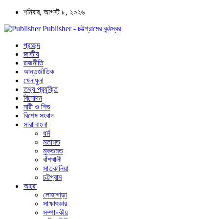
শনিবার, আগস্ট ৮, ২০২৬
Publisher - চট্টগ্রামের কন্ঠস্বর
প্রচ্ছদ
জাতীয়
রাজনীতি
আন্তর্জাতিক
খেলাধুলা
তথ্য প্রযুক্তি
বিনোদন
নারী ও শিশু
বিশেষ সংবাদ
সারা বাংলা
ধর্ম
মতামত
মুক্তমত
বাঁশখালী
সাতকানিয়া
চট্টগ্রাম
আরো
লোহাগাড়া
সাক্ষাৎকার
সম্পাদকীয়