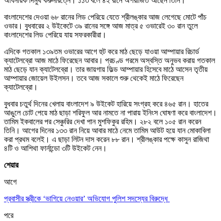
অধিনায়ক দিমুথ করুনারত্নে। ১১৩ বলে ৪২ রানে অপরাজিত আছেন তিনি।
বাংলাদেশের দেওয়া ৬৮ রানের লিড পেরিয়ে যেতে শ্রীলঙ্কার আজ লেগেছে মোটে পাঁচ
ওভার। বুধবারের ২ উইকেটে ৩৯ রানের সঙ্গে আজ মাত্র ৫ ওভারেই ৩০ রান তুলে
বাংলাদেশের লিড পেরিয়ে যায় সফরকারীরা।
এদিকে গতকাল ১৩৯তম ওভারের আগে হুট করে মাঠ ছেড়ে যাওয়া আম্পায়ার রিচার্ড
ক্যাটেলব্রো আজ মাঠে ফিরেছেন আবার। প্রচণ্ড গরমে অস্বস্তি অনুভব করায় গতকাল
মাঠ ছেড়ে যান ক্যাটেলব্রো। তার জায়গায় ফিল্ড আম্পায়ার হিসেবে মাঠে আসেন তৃতীয়
আম্পায়ার জোয়েল উইলসন। তবে আজ সকালে শুরু থেকেই মাঠে ফিরেছেন
ক্যাটেলব্রো।
বুধবার চতুর্থ দিনের খেলায় বাংলাদেশ ৯ উইকেট হারিয়ে সংগ্রহ করে ৪৬৫ রান। হাতের
আঙুলে চোট পেয়ে মাঠ ছাড়া শরিফুল আর নামতে না পারায় ইনিংস ঘোষণা করে বাংলাদেশ।
তামিম ইকবালের পর সেঞ্চুরির দেখা পান মুশফিকুর রহিম। ২৮২ বলে ১০৫ রান করেন
তিনি। আগের দিনের ১৩৩ রান নিয়ে আবার মাঠে নেমে তামিম আউট হয়ে যান মোকাবিলা
করা প্রথম বলেই। এ ছাড়া লিটন দাস করেন ৮৮ রান। শ্রীলঙ্কার পক্ষে কাসুন রাজিথা
৪টি ও আশিথা ফার্নান্ডো ৩টি উইকেট নেন।
শেয়ার
আগে
প্রবাসীর স্ত্রীকে ‘ভাগিয়ে নেওয়ার’ অভিযোগ পুলিশ সদস্যের বিরুদ্ধে
পরে