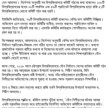
দেন আদালত। নির্দেশনা অনুযায়ী সব বিশ্ববিদ্যালয়ে কমিটি গঠনের কথা থাকলেও ১৩০টি
বিশ্ববিদ্যালয়ের মধ্যে ৩০টি পাবলিক এবং ৪৯টি প্রাইভেট বিশ্ববিদ্যালয় ছাড়া বাকি ৫১টি
বিশ্ববিদ্যালয়ে কোনো কমিটি গঠন করা হয়নি।
ইউজিসি জানিয়েছে, ৭৯টি বিশ্ববিদ্যালয়ে কমিটি থাকলেও বেশির ভাগ কমিটিই নিষ্ক্রিয়।
অভিযোগ এলে তদন্ত করতে কমিটির অনীহা, তদন্ত করলেও প্রতিবেদন দাখিল ও
ব্যবস্থা নিতে গড়িমসি করা হয়। এমনকি কমিটির কার্যক্রমে গোপনীয়তাও অনেক সময়
রক্ষা করা হয় না।
বিশেষজ্ঞরা বলছেন, আদালতের এ নির্দেশনা অনুযায়ী বেশির ভাগ বিশ্ববিদ্যালয়ে যৌন
নির্যাতন প্রতিরোধ-বিষয়ক সেল গঠিত হলেও তা কোনো কাজেই আসছে না। কখনো
রাজনৈতিক প্রভাব খাটিয়ে কখনো বা নিজেদের মধ্যেই এসব ঘটনাকে ধামাচাপা দেয়া
হচ্ছে। পূর্ণাঙ্গ নীতিমালা করতে না পারা এবং সচেতনতার অভাবে শিক্ষাপ্রতিষ্ঠানে যৌন
হয়রানি বেড়েই চলেছে।
জানা গেছে, ২০১৮ সালে চট্টগ্রাম বিশ্ববিদ্যালয়ে যৌন নির্যাতন সেলের বর্তমান কমিটি গঠন
করা হয়। যার আহ্বায়ক হচ্ছেন উপাচার্য অধ্যাপক ড. শিরীণ আখতার, যিনি
বিশ্ববিদ্যালয়টির প্রথম নারী উপাচার্য। অথচ তাঁর দায়িত্বকালে ছাত্রীদের যৌন
নিপীড়নের অভিযোগের কোনো সুরাহা না হওয়ায় ক্ষোভ প্রকাশ করেছেন শিক্ষার্থীরা।
তবে এ বিষয়ে কোন মন্তব্য করতে রাজি হননি বিশ্ববিদ্যালয়ের উপাচার্য অধ্যাপক ড.
শিরীণ আখতার।
বিশ্ববিদ্যালয়ের প্রক্টর ড. রবিউল হাসান ভূঁইয়া বলেন, `যৌন নিপীড়নের ঘটনায় আমরা
একটা প্রাথমিক তদন্ত করে হাইকোর্টের নির্দেশিত অভিযোগ কমিটিকে হস্তান্তর করি।