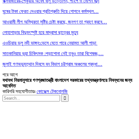
কক্সবাজারের-পেকুয়ায় অবৈধ বালু উত্তোলন, পাইপ ও মেশিন জব্দ
ঘুষের টাকা ফেরত দেওয়ার প্রতিশ্রুতি দিয়ে গোপনে কর্মস্থল…
আওয়ামী লীগ অস্থিরতা সৃষ্টির চেষ্টা করছে, জনগণ তা গ্রহণ করবে…
লোহাগাড়ায় বিদ্যুৎস্পৃষ্ট হয়ে মাদ্রাসা ছাত্রের মৃত্যু
এওচিয়ায় ডলু নদী ভাঙ্গন:ভেসে যেতে পারে নেয়ামত আলী পাড়া
সাতকানিয়ায় ভূয়া চিকিৎসক :পড়াশোনা নেই তবুও তারা বিশেষজ্ঞ,…
জুলাই গণঅভ্যুত্থান দিবসে বন বিভাগ চট্টগ্রাম অঞ্চলের শ্রদ্ধা…
পরে
আগে
যথাযথ নিয়মানুসারে গণপ্রজাতন্ত্রী বাংলাদেশ সরকারের তথ্যমন্ত্রণালয়ে নিবন্ধনের জন্য
আবেদিত
কারিগরি সহযোগীতায়ঃ
কোডেক্স টেকনোলজি