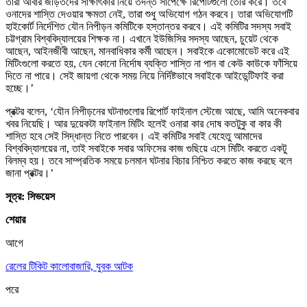
তারা আবার জড়িতদের সাক্ষাৎকার নিয়ে তদন্ত সাপেক্ষে রিপোর্টগুলো তৈরি করে। তবে
ওনাদের শাস্তি দেওয়ার ক্ষমতা নেই, তারা শুধু অভিযোগ গঠন করবে। তারা অভিযোগটি
হাইকোর্ট নির্দেশিত যৌন নিপীড়ন কমিটিকে হস্তান্তর করবে। এই কমিটির সদস্য সবাই
চট্টগ্রাম বিশ্ববিদ্যালয়ের শিক্ষক না। এখানে ইউজিসির সদস্য আছেন, চুয়েট থেকে
আছেন, আইনজীবী আছেন, মানবাধিকার কর্মী আছেন। সবাইকে একোমোডেট করে এই
মিটিংগুলো করতে হয়, যেন কোনো নির্দোষ ব্যক্তি শাস্তি না পান বা কেউ কাউকে ফাঁসিয়ে
দিতে না পারে। সেই জায়গা থেকে সময় নিয়ে নির্দিষ্টভাবে সবাইকে আইডেন্টিফাই করা
হচ্ছে।’
প্রক্টর বলেন, ‘যৌন নিপীড়নের ঘটনাগুলোর রিপোর্ট ফাইনাল স্টেজে আছে, আমি অনেকবার
খবর নিয়েছি। আর দুয়েকটা ফাইনাল মিটিং হলেই ওনারা কার দোষ কতটুকু বা কার কী
শাস্তি হবে সেই সিদ্ধান্ত নিতে পারবেন। এই কমিটির সবাই যেহেতু আমাদের
বিশ্ববিদ্যালয়ের না, তাই সবাইকে সবার অফিসের কাজ গুছিয়ে এসে মিটিং করতে একটু
বিলম্ব হয়। তবে সাম্প্রতিক সময়ে চলমান ঘটনার বিচার নিশ্চিত করতে কাজ করছে বলে
জানা প্রক্টর।’
সূত্র: সিভয়েস
শেয়ার
আগে
রেলের টিকিট কালোবাজারি, যুবক আটক
পরে