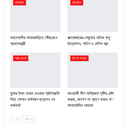
চট্টগ্রাম
চট্টগ্রাম
মহেশখালীর মাতারবাড়িতে পৌঁছেছেন
কক্সবাজারের-পেকুয়ায় অবৈধ বালু
প্রধানমন্ত্রী
উত্তোলন, পাইপ ও মেশিন জব্দ
সারা বাংলা
বিশেষ সংবাদ
ঘুষের টাকা ফেরত দেওয়ার প্রতিশ্রুতি
আওয়ামী লীগ অস্থিরতা সৃষ্টির চেষ্টা
দিয়ে গোপনে কর্মস্থল ছাড়লেন বন
করছে, জনগণ তা গ্রহণ করবে না’:
কর্মকর্তা
সালাহউদ্দিন আহমদ
পরে
আগে