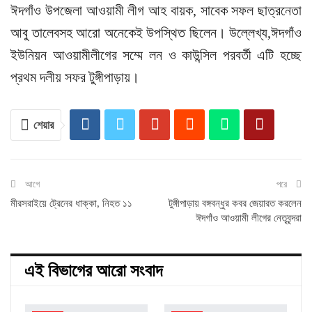
ঈদগাঁও উপজেলা আওয়ামী লীগ আহ বায়ক, সাবেক সফল ছাত্রনেতা
আবু তালেবসহ আরো অনেকেই উপস্থিত ছিলেন। উল্লেখ্য,ঈদগাঁও
ইউনিয়ন আওয়ামীলীগের সম্মে লন ও কাউন্সিল পরবর্তী এটি হচ্ছে
প্রথম দলীয় সফর টুঙ্গীপাড়ায়।
শেয়ার
আগে
পরে
মীরসরাইয়ে ট্রেনের ধাক্কা, নিহত ১১
টুঙ্গীপাড়ায় বঙ্গবন্ধুর কবর জেয়ারত করলেন
ঈদগাঁও আওয়ামী লীগের নেতৃবৃন্দরা
এই বিভাগের আরো সংবাদ