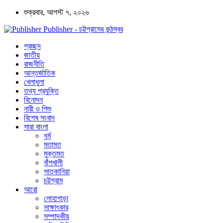
শুক্রবার, আগস্ট ৭, ২০২৬
Publisher - চট্টগ্রামের কন্ঠস্বর
প্রচ্ছদ
জাতীয়
রাজনীতি
আন্তর্জাতিক
খেলাধুলা
তথ্য প্রযুক্তি
বিনোদন
নারী ও শিশু
বিশেষ সংবাদ
সারা বাংলা
ধর্ম
মতামত
মুক্তমত
বাঁশখালী
সাতকানিয়া
চট্টগ্রাম
আরো
লোহাগাড়া
সাক্ষাৎকার
সম্পাদকীয়