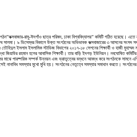
র সংগঠন”কক্সবাজার-রামু-ঈদগাঁও ছাত্র পরিষদ, ঢাকা বিশ্ববিদ্যালয়” কমিটি গঠিত হয়েছে। 
্মে সালমা। ৯ ডিসেম্বর বিকালে উক্ত সংগঠনের অভিভাবক কক্সবাজারের ৩ আসনের সংসদ সদস
োঃ তৌহিদুল ইসলাম ইসলামিক স্টাডিজ বিভাগের ২০১৭-১৮ সেশনের শিক্ষার্থী ও হাজী মুহাম্মদ
তিযোদ্ধা জিয়াউর রহমান হলের আবাসিক শিক্ষার্থী। তার বাড়ি ইদগড় ইউনিয়ন। নবঘোষিত কমিট
কলের মাঝে পারষ্পরিক সম্পর্ক উন্নয়ন এবং ভ্রাতৃত্বের বন্ধনে আবদ্ধ করে সংগঠনকে সামনে এ
এসেই নানাবিধ সমস্যার মুখো মুখি হয়। সংগঠনের নেতৃত্বে সমস্যার সমাধান করতে। সংগঠনের