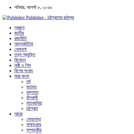
শনিবার, আগস্ট ৮, ২০২৬
Publisher - চট্টগ্রামের কন্ঠস্বর
প্রচ্ছদ
জাতীয়
রাজনীতি
আন্তর্জাতিক
খেলাধুলা
তথ্য প্রযুক্তি
বিনোদন
নারী ও শিশু
বিশেষ সংবাদ
সারা বাংলা
ধর্ম
মতামত
মুক্তমত
বাঁশখালী
সাতকানিয়া
চট্টগ্রাম
আরো
লোহাগাড়া
সাক্ষাৎকার
সম্পাদকীয়