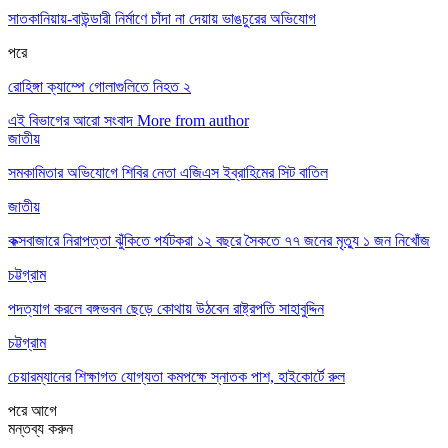
সাতকানিয়ায়-বাউন্ডারী নির্মাণে চাঁদা না দেয়ায় ভাঙচুরের অভিযোগ
পরে
রোহিঙ্গা ক্যাম্পে গোলাগুলিতে নিহত ২
এই বিভাগের আরো সংবাদ
More from author
জাতীয়
সমকামিতার অভিযোগে শিবির নেতা এজিএস ইব্রাহিমের সিট বাতিল
জাতীয়
কক্সবাজারে নিরাপত্তা ঝুঁকিতে পর্যটকরা ১২ বছরে সৈকতে ৭৭ জনের মৃত্যু ১ জন নিখোঁজ
চট্টগ্রাম
পদত্যাগ করলে বঙ্গভবন ছেড়ে কোথায় উঠবেন রাষ্ট্রপতি সাহাবুদ্দিন
চট্টগ্রাম
চেয়ারম্যানের শিক্ষাগত যোগ্যতা কমপক্ষে স্নাতক পাশ, হাইকোর্টে রুল
পরে
আগে
মন্তব্য করুন