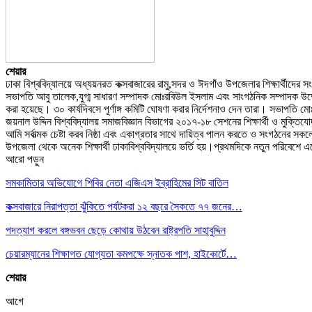
শেয়ার
ঢাকা বিশ্ববিদ্যালয়ে অধ্যয়নরত কক্সবাজারের রামু,সদর ও ঈদগাঁও উপজেলার শিক্ষার্থীদে
সভাপতি আবু তালেক,যুগ্ম সাধারণ সম্পাদক মোঃরবিউল ইসলাম এবং সাংগঠনিক সম্পাদক উম
করা হয়েছে। ৩০ কার্যদিবসে পূর্ণাঙ্গ কমিটি ঘোষণা করার নির্দেশনাও দেন তারা। সভাপতি ম
জয়নাল উদ্দিন বিশ্ববিদ্যালয় সমাজবিজ্ঞান বিভাগের ২০১৭-১৮ সেশনের শিক্ষার্থী ও মুক্
আমি সর্বাত্মক চেষ্টা করব নিষ্ঠা এবং একাগ্রতার সাথে দায়িত্ব পালন করতে ও সংগঠনের স
উপজেলা থেকে অনেক শিক্ষার্থী ঢাকাবিশ্ববিদ্যালয়ে ভর্তি হয়।প্রথমদিকে নতুন পরিবেশে 
আরো পড়ুন
সমকামিতার অভিযোগে শিবির নেতা এজিএস ইব্রাহিমের সিট বাতিল
কক্সবাজারে নিরাপত্তা ঝুঁকিতে পর্যটকরা ১২ বছরে সৈকতে ৭৭ জনের…
পদত্যাগ করলে বঙ্গভবন ছেড়ে কোথায় উঠবেন রাষ্ট্রপতি সাহাবুদ্দিন
চেয়ারম্যানের শিক্ষাগত যোগ্যতা কমপক্ষে স্নাতক পাশ, হাইকোর্টে…
শেয়ার
আগে