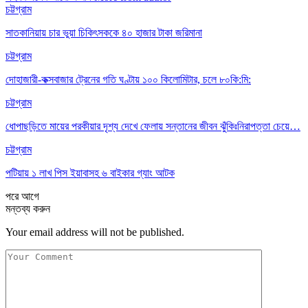
চট্টগ্রাম
সাতকানিয়ায় চার ভুয়া চিকিৎসককে ৪০ হাজার টাকা জরিমানা
চট্টগ্রাম
দোহাজারী-কক্সবাজার ট্রেনের গতি ঘণ্টায় ১০০ কিলোমিটার, চলে ৮০কি:মি:
চট্টগ্রাম
ধোপাছড়িতে মায়ের পরকীয়ার দৃশ্য দেখে ফেলায় সন্তানের জীবন ঝুঁকিঃনিরাপত্তা চেয়ে…
চট্টগ্রাম
পটিয়ায় ১ লাখ পিস ইয়াবাসহ ৬ বাইকার গ্যাং আটক
পরে
আগে
মন্তব্য করুন
Your email address will not be published.