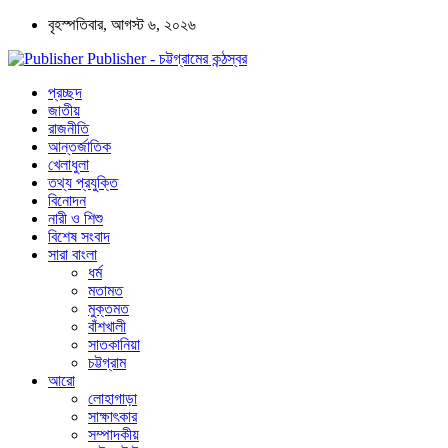
বৃহস্পতিবার, আগস্ট ৬, ২০২৬
Publisher - চট্টগ্রামের কন্ঠস্বর
প্রচ্ছদ
জাতীয়
রাজনীতি
আন্তর্জাতিক
খেলাধুলা
তথ্য প্রযুক্তি
বিনোদন
নারী ও শিশু
বিশেষ সংবাদ
সারা বাংলা
ধর্ম
মতামত
মুক্তমত
বাঁশখালী
সাতকানিয়া
চট্টগ্রাম
আরো
লোহাগাড়া
সাক্ষাৎকার
সম্পাদকীয়