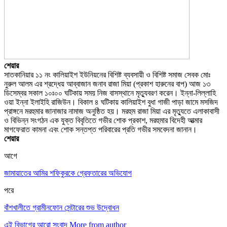
শেয়ার
সাতকানিয়ার ১১ নং কালিয়াইশ ইউনিয়নের বিশিষ্ট ব্যবসায়ী ও বিশিষ্ট সমাজ সেবক মোঃ
নুরুল আলম এর শ্রদ্ধেয় আব্বাজান জনাব রাজা মিয়া (প্রকাশ হারুনের বাপ) আজ ১৩
ডিসেম্বর সকাল ১০ঃ০০ ঘটিকায় সময় নিজ বাসস্থানে মৃত্যুবরণ করেন। ইন্না-লিল্লাহি
ওয়া ইন্না ইলাইহি রাজিউন। বিকাল ৪ ঘটিকায় কালিয়াইশ বুধা গাজী পাড়া জামে মসজিদ
প্রাঙ্গনে মরহুমার জানাজার নামাজ অনুষ্ঠিত হয়। মরহুম রাজা মিয়া এর মৃত্যুতে এলাকাবাসী
ও বিভিন্ন সংগঠন এক যুক্ত বিবৃতিতে গভীর শোক প্রকাশ, মরহুমার বিদেহী আত্মার
মাগফেরাত কামনা এবং শোক সন্তপ্ত পরিবারের প্রতি গভীর সমবেদনা জানান।
শেয়ার
আগে
জামায়াতের আমির শফিকুরকে গ্রেফতারের অভিযোগ
পরে
বাঁশখালীতে গ্রামীনফোন সেন্টারের শুভ উদ্বোধন
এই বিভাগের আরো সংবাদ
More from author