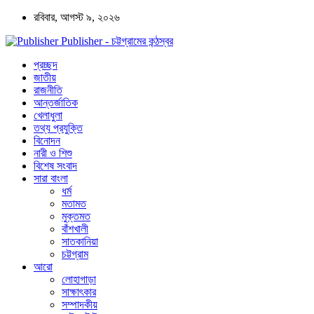
রবিবার, আগস্ট ৯, ২০২৬
Publisher - চট্টগ্রামের কন্ঠস্বর
প্রচ্ছদ
জাতীয়
রাজনীতি
আন্তর্জাতিক
খেলাধুলা
তথ্য প্রযুক্তি
বিনোদন
নারী ও শিশু
বিশেষ সংবাদ
সারা বাংলা
ধর্ম
মতামত
মুক্তমত
বাঁশখালী
সাতকানিয়া
চট্টগ্রাম
আরো
লোহাগাড়া
সাক্ষাৎকার
সম্পাদকীয়