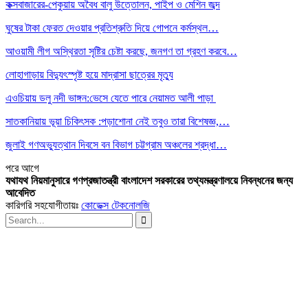
কক্সবাজারের-পেকুয়ায় অবৈধ বালু উত্তোলন, পাইপ ও মেশিন জব্দ
ঘুষের টাকা ফেরত দেওয়ার প্রতিশ্রুতি দিয়ে গোপনে কর্মস্থল…
আওয়ামী লীগ অস্থিরতা সৃষ্টির চেষ্টা করছে, জনগণ তা গ্রহণ করবে…
লোহাগাড়ায় বিদ্যুৎস্পৃষ্ট হয়ে মাদ্রাসা ছাত্রের মৃত্যু
এওচিয়ায় ডলু নদী ভাঙ্গন:ভেসে যেতে পারে নেয়ামত আলী পাড়া
সাতকানিয়ায় ভূয়া চিকিৎসক :পড়াশোনা নেই তবুও তারা বিশেষজ্ঞ,…
জুলাই গণঅভ্যুত্থান দিবসে বন বিভাগ চট্টগ্রাম অঞ্চলের শ্রদ্ধা…
পরে
আগে
যথাযথ নিয়মানুসারে গণপ্রজাতন্ত্রী বাংলাদেশ সরকারের তথ্যমন্ত্রণালয়ে নিবন্ধনের জন্য
আবেদিত
কারিগরি সহযোগীতায়ঃ
কোডেক্স টেকনোলজি