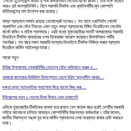
‘সেনেট ইন্টেলিজেন্স কমিটি’র শীর্ষ রিপাবলিকান সিনেটর মার্কো রুবিও। তার সঙ্গে আছেন
আরও দুই জনপ্রতিনিধি। বিলে সরাসরি টিকটক এবং প্ল্যাটফর্মটির মূল কোম্পানি
বাইটড্যান্সের নাম উল্লেখ করা হয়েছে।
খসড়া প্রস্তাবে সমর্থন রয়েছে ডেমোক্রেট দলেরও। গত মাসে ওয়াশিংটন পোস্টে
প্রকাশিত এক যৌথ নিবন্ধে এমন নতুন খসড়া প্রস্তাবের ইঙ্গিত দিয়েছিলেন সেনেটর
মার্কো রুবিও ও মাইক গ্যালাহার। এরই মধ্যে যুক্তরাষ্ট্রের সাতটি অঙ্গরাজ্যের সরকারি
ডিভাইসে টিকটক ব্যবহারের ওপর নিষেধাজ্ঞা আরোপ করেছেন রিপাবলিকান পার্টির
গভর্নররা। গত বছর সকল সরকারি সংস্থার ডিভাইসে টিকটক নিষিদ্ধ করার প্রস্তাব
দিয়েছিল মার্কিন আইনপ্রণেতারা।
আরো পড়ুন
উখিয়া উপজেলায় সেনাবাহিনীর নেতৃত্বে যৌথ অভিযানে অস্ত্র ও…
আবারো কলেজের ডিজিটাল ডিসপ্লেতে ভেসে উঠল ‘ছাত্রলীগ আবার…
দক্ষতা ছাড়া গতানুগতিক পড়াশোনা দিয়ে ভালো কিছু করা…
ইউরোপের নতুন ৮ দেশের ভিসা মিলবে এখন ঢাকাতেই
এদিকে যুক্তরাষ্ট্রে টিকটকের ব্যবসা ধরে রাখতে বেশ কয়েক বছর ধরেই দেশটির সরকারি
পর্যায়ে আলোচনা চালিয়ে আসছেন কোম্পানিটির উচ্চপদস্থ কর্মকর্তারা। তাঁরা জানান,
জাতীয় নিরাপত্তা শঙ্কা দূর করে মার্কিন গ্রাহকদের সেবা অব্যাহত রাখার চেষ্টা করছেন
তারা।