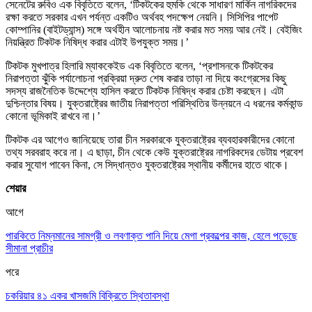
সেনেটের রুবিও এক বিবৃতিতে বলেন, ‘টিকটকের হুমকি থেকে সাধারণ মার্কিন নাগরিকদের
রক্ষা করতে সরকার এখন পর্যন্ত একটিও অর্থবহ পদক্ষেপ নেয়নি। সিসিপির পাপেট
কোম্পানির (বাইটড্যান্স) সঙ্গে অর্থহীন আলোচনায় নষ্ট করার মত সময় আর নেই। বেইজিং
নিয়ন্ত্রিত টিকটক নিষিদ্ধ করার এটাই উপযুক্ত সময়।’
টিকটক মুখপাত্র হিলারি ম্যাককেইড এক বিবৃতিতে বলেন, ‘প্রশাসনকে টিকটকের
নিরাপত্তা ঝুঁকি পর্যালোচনা প্রক্রিয়া দ্রুত শেষ করার তাড়া না দিয়ে কংগ্রেসের কিছু
সদস্য রাজনৈতিক উদ্দেশ্যে হাসিল করতে টিকটক নিষিদ্ধ করার চেষ্টা করছেন। এটা
দুশ্চিন্তার বিষয়। যুক্তরাষ্ট্রের জাতীয় নিরাপত্তা পরিস্থিতির উন্নয়নে এ ধরনের কর্মকান্ড
কোনো ভূমিকাই রাখবে না।’
টিকটক এর আগেও জানিয়েছে তারা চীন সরকারকে যুক্তরাষ্ট্রের ব্যবহারকারীদের কোনো
তথ্য সরবরাহ করে না। এ ছাড়া, চীন থেকে কেউ যুক্তরাষ্ট্রের নাগরিকদের ডেটায় প্রবেশ
করার সুযোগ পাবেন কিনা, সে সিদ্ধান্তও যুক্তরাষ্ট্রের স্থানীয় কর্মীদের হাতে থাকে।
শেয়ার
আগে
পারকিতে নিম্নমানের সামগ্রী ও লবণাক্ত পানি দিয়ে মেগা প্রকল্পের কাজ, হেলে পড়েছে
সীমানা প্রাচীর
পরে
চকরিয়ার ৪১ একর খাসজমি বিক্রিতে স্থিতাবস্থা