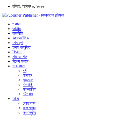
রবিবার, আগস্ট ৯, ২০২৬
Publisher - চট্টগ্রামের কন্ঠস্বর
প্রচ্ছদ
জাতীয়
রাজনীতি
আন্তর্জাতিক
খেলাধুলা
তথ্য প্রযুক্তি
বিনোদন
নারী ও শিশু
বিশেষ সংবাদ
সারা বাংলা
ধর্ম
মতামত
মুক্তমত
বাঁশখালী
সাতকানিয়া
চট্টগ্রাম
আরো
লোহাগাড়া
সাক্ষাৎকার
সম্পাদকীয়