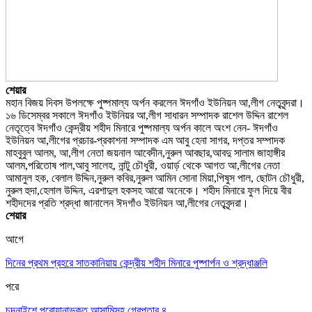
শেয়ার
মহান বিজয় দিবস উপলক্ষে পুষ্পমাল্য অর্পন করলেন ঈদগাঁও ইউনিয়ন আ,লীগ নেতৃবৃন্দরা।
১৬ ডিসেম্বর সকালে ঈদগাঁও ইউনিয়র আ,লীগ সাধারন সম্পাদক রাশেল উদ্দিন রাশেল
নেতৃত্বে ঈদগাঁও কেন্দ্রীয় শহীদ মিনারে পুষ্পমাল্য অর্পন কালে অংশ নেন- ঈদগাঁও
ইউনিয়ন আ,লীগের প্রচার-প্রকাশনা সম্পাদক এম আবু হেনা সাগর, দপ্তর সম্পাদক
মাহবুবুল আলম, আ,লীগ নেতা জয়নাল আবেদীন,নুরুল আবছার,আবদু সালাম জাহাঙ্গীর
আলম,পরিতোষ পাল,আবু সালেহ, নান্টু চৌধুরী, ওয়ার্ড় থেকে আগত আ,লীগের নেতা
আমানুল হক, বেলাল উদ্দিন,নুরুল কবির,নুরুল আমিন সোনা মিয়া,পিষুস পাল, ছোটন চৌধুরী,
নুরুল হুদা,হেলাল উদ্দিন, এরশাদুল হকসহ আরো অনেকে। শহীদ মিনারে ফুল দিয়ে বীর
শহীদদের প্রতি শ্রদ্ধা জানালেন ঈদগাঁও ইউনিয়ন আ,লীগের নেতৃবৃন্দরা।
শেয়ার
আগে
দিনের প্রথম প্রহরে সাতকানিয়ায় কেন্দ্রীয় শহীদ মিনারে পুষ্পার্পন ও শ্রদ্ধাঞ্জলি
পরে
চন্দনাইশে পরোয়ানাভুক্ত আসামিসহ গ্রেপ্তার ৪