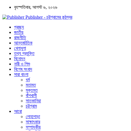
বৃহস্পতিবার, আগস্ট ৬, ২০২৬
Publisher - চট্টগ্রামের কন্ঠস্বর
প্রচ্ছদ
জাতীয়
রাজনীতি
আন্তর্জাতিক
খেলাধুলা
তথ্য প্রযুক্তি
বিনোদন
নারী ও শিশু
বিশেষ সংবাদ
সারা বাংলা
ধর্ম
মতামত
মুক্তমত
বাঁশখালী
সাতকানিয়া
চট্টগ্রাম
আরো
লোহাগাড়া
সাক্ষাৎকার
সম্পাদকীয়