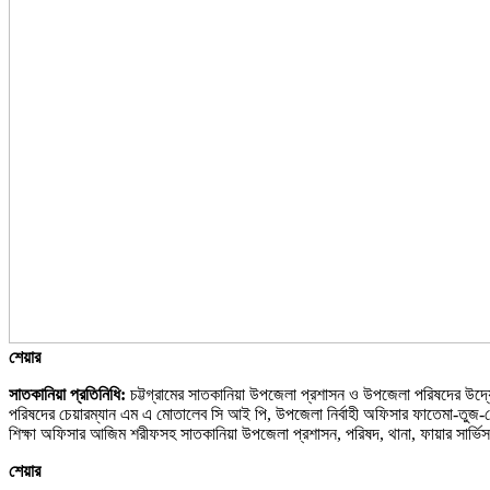
শেয়ার
সাতকানিয়া প্রতিনিধি:
চট্টগ্রামের সাতকানিয়া উপজেলা প্রশাসন ও উপজেলা পরিষদের উদ্যোগ
পরিষদের চেয়ারম্যান এম এ মোতালেব সি আই পি, উপজেলা নির্বাহী অফিসার ফাতেমা-তুজ-জোহ
শিক্ষা অফিসার আজিম শরীফসহ সাতকানিয়া উপজেলা প্রশাসন, পরিষদ, থানা, ফায়ার সার্ভ
শেয়ার