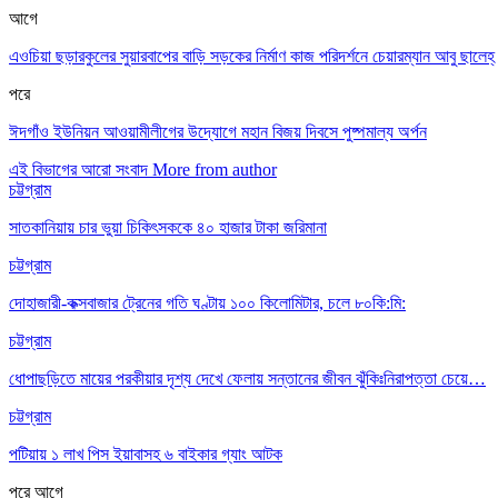
আগে
এওচিয়া ছড়ারকুলের সুয়ারবাপের বাড়ি সড়কের নির্মাণ কাজ পরিদর্শনে চেয়ারম্যান আবু ছালেহ্
পরে
ঈদগাঁও ইউনিয়ন আওয়ামীলীগের উদ্যোগে মহান বিজয় দিবসে পুষ্পমাল্য অর্পন
এই বিভাগের আরো সংবাদ
More from author
চট্টগ্রাম
সাতকানিয়ায় চার ভুয়া চিকিৎসককে ৪০ হাজার টাকা জরিমানা
চট্টগ্রাম
দোহাজারী-কক্সবাজার ট্রেনের গতি ঘণ্টায় ১০০ কিলোমিটার, চলে ৮০কি:মি:
চট্টগ্রাম
ধোপাছড়িতে মায়ের পরকীয়ার দৃশ্য দেখে ফেলায় সন্তানের জীবন ঝুঁকিঃনিরাপত্তা চেয়ে…
চট্টগ্রাম
পটিয়ায় ১ লাখ পিস ইয়াবাসহ ৬ বাইকার গ্যাং আটক
পরে
আগে