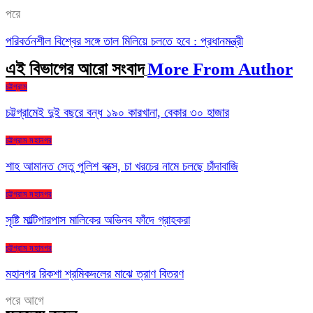
পরে
পরিবর্তনশীল বিশ্বের সঙ্গে তাল মিলিয়ে চলতে হবে : প্রধানমন্ত্রী
এই বিভাগের আরো সংবাদ
More From Author
চট্টগ্রাম
চট্টগ্রামেই দুই বছরে বন্ধ ১৯০ কারখানা, বেকার ৩০ হাজার
চট্টগ্রাম মহানগর
শাহ আমানত সেতু পুলিশ বক্সে, চা খরচের নামে চলছে চাঁদাবাজি
চট্টগ্রাম মহানগর
সৃষ্টি মাল্টিপারপাস মালিকের অভিনব ফাঁদে গ্রাহকরা
চট্টগ্রাম মহানগর
মহানগর রিকশা শ্রমিকদলের মাঝে ত্রাণ বিতরণ
পরে
আগে