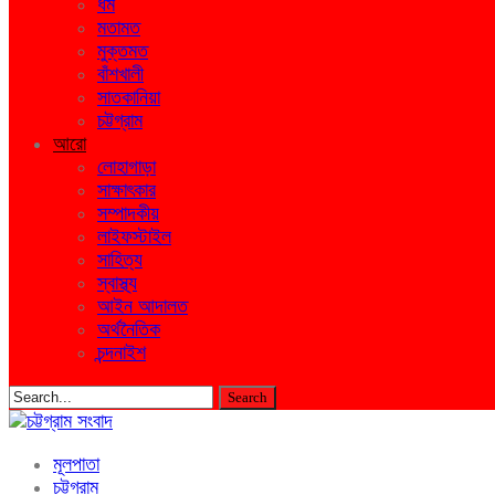
ধর্ম
মতামত
মুক্তমত
বাঁশখালী
সাতকানিয়া
চট্টগ্রাম
আরো
লোহাগাড়া
সাক্ষাৎকার
সম্পাদকীয়
লাইফস্টাইল
সাহিত্য
স্বাস্থ্য
আইন আদালত
অর্থনৈতিক
চন্দনাইশ
মূলপাতা
চট্টগ্রাম