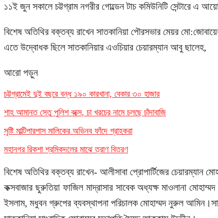
১১ই জুন সকালে চট্টগ্রাম নগরীর গোল্ডেন টাচ কমিউনিটি সেন্টারে 
বিশেষ অতিথির বক্তব্য রাখেন সাতকানিয়া পৌরসভার মেয়র মো:জোবায়ে
এতে উদ্বোধক ছিলে সাতকানিয়ার এওচিয়ার চেয়ারম্যান আবু ছালেহ,
আরো পড়ুন
চট্টগ্রামেই দুই বছরে বন্ধ ১৯০ কারখানা, বেকার ৩০ হাজার
শাহ আমানত সেতু পুলিশ বক্সে, চা খরচের নামে চলছে চাঁদাবাজি
সৃষ্টি মাল্টিপারপাস মালিকের অভিনব ফাঁদে গ্রাহকরা
মহানগর রিকশা শ্রমিকদলের মাঝে ত্রাণ বিতরণ
বিশেষ অতিথির বক্তব্য রাখেন- আলীসাবা প্রোপার্টিজের চেয়ারম্যান মোহা
কক্সবাজার ছুরুতিয়া ফাজিল মাদ্রাসার সাবেক অধ্যক্ষ মাওলানা মোহাম্
ইসলাম, মধুবন গ্রুপের ব্যবস্থাপনা পরিচালক মোহাম্মদ নুরুল আমিন।