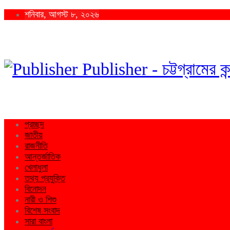
শনিবার, আগস্ট ৮, ২০২৬
Publisher - চট্টগ্রামের কন
প্রচ্ছদ
জাতীয়
রাজনীতি
আন্তর্জাতিক
খেলাধুলা
তথ্য প্রযুক্তি
বিনোদন
নারী ও শিশু
বিশেষ সংবাদ
সারা বাংলা