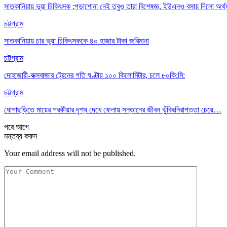
সাতকানিয়ায় ভূয়া চিকিৎসক :পড়াশোনা নেই তবুও তারা বিশেষজ্ঞ, ইউএনও বসায় দিলো অর্থ
চট্টগ্রাম
সাতকানিয়ায় চার ভুয়া চিকিৎসককে ৪০ হাজার টাকা জরিমানা
চট্টগ্রাম
দোহাজারী-কক্সবাজার ট্রেনের গতি ঘণ্টায় ১০০ কিলোমিটার, চলে ৮০কি:মি:
চট্টগ্রাম
ধোপাছড়িতে মায়ের পরকীয়ার দৃশ্য দেখে ফেলায় সন্তানের জীবন ঝুঁকিঃনিরাপত্তা চেয়ে…
পরে
আগে
মন্তব্য করুন
Your email address will not be published.