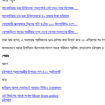
আরো পড়ুন
সাতকানিয়ায় ভূয়া চিকিৎসক :পড়াশোনা নেই তবুও তারা বিশেষজ্ঞ,…
সাতকানিয়ায় চার ভুয়া চিকিৎসককে ৪০ হাজার টাকা জরিমানা
দোহাজারী-কক্সবাজার ট্রেনের গতি ঘণ্টায় ১০০ কিলোমিটার, চলে…
ধোপাছড়িতে মায়ের পরকীয়ার দৃশ্য দেখে ফেলায় সন্তানের জীবন…
তারা আর বলেন, এ অবস্থায় শ্রমিকদের দুঃখ-দুর্দশার কথা চিন্তা করে ২৮ এপ্রিলের পর গণপ
মানববন্ধনে আরো উপস্থিত ছিলেনবাংলাদেশ সড়ক পরিবহন শ্রমিক ফেডারেশন চট্টগ্রাম ও সিলেট 
শেয়ার
আগে
চট্টগ্রামে প্রধানমন্ত্রীর উপহার পেল ৪০০ প্রতিবন্ধী
পরে
জহিরুল আলম দোভাষ-ই আবারও সিডিএ চেয়ারম্যান
এই বিভাগের আরো সংবাদ
More from author
চট্টগ্রাম