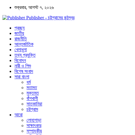
শুক্রবার, আগস্ট ৭, ২০২৬
Publisher - চট্টগ্রামের কন্ঠস্বর
প্রচ্ছদ
জাতীয়
রাজনীতি
আন্তর্জাতিক
খেলাধুলা
তথ্য প্রযুক্তি
বিনোদন
নারী ও শিশু
বিশেষ সংবাদ
সারা বাংলা
ধর্ম
মতামত
মুক্তমত
বাঁশখালী
সাতকানিয়া
চট্টগ্রাম
আরো
লোহাগাড়া
সাক্ষাৎকার
সম্পাদকীয়