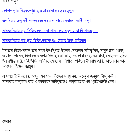
আরো পড়ুন
লোহাগাড়ায় বিদ্যুৎস্পৃষ্ট হয়ে মাদ্রাসা ছাত্রের মৃত্যু
এওচিয়ায় ডলু নদী ভাঙ্গন:ভেসে যেতে পারে নেয়ামত আলী পাড়া
সাতকানিয়ায় ভূয়া চিকিৎসক :পড়াশোনা নেই তবুও তারা বিশেষজ্ঞ,…
সাতকানিয়ায় চার ভুয়া চিকিৎসককে ৪০ হাজার টাকা জরিমানা
ইফতার বিতরণকালে তার সাথে উপস্থিত ছিলেন মোহাম্মদ সাইফুদ্দিন, মাসুদ রানা খোকা,
জামাল হোসেন, দিদারুল ইসলাম দিদার, মো. রাহি, দেলোয়ার হোসেন বাচা, মোহাম্মদ হারুন
উর রশীদ বাপ্পি, মহি উদ্দিন মানিক, মোহাম্মদ নিশাত, শহিদুল ইসলাম জনি, আব্দুল্লাহ আল
আহসান হিমেল প্রমুখ।
এ সময় তিনি বলেন, আসুন সব সময় নিজের জন্য নয়, অন্যের জন্যও কিছু করি।
মানবতার কল্যাণে তার এ কার্যক্রম ভবিষ্যতেও অব্যাহত রাখার প্রতিশ্রুতি দেন।
শেয়ার