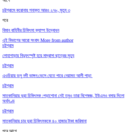
আগে
চট্টগ্রামে করোনায় শনাক্ত আরও ২৭৮, মৃত্যু ৩
পরে
বিমান বাহিনীর চিকিৎসা ক্যাম্প উদ্বোধন
এই বিভাগের আরো সংবাদ
More from author
চট্টগ্রাম
লোহাগাড়ায় বিদ্যুৎস্পৃষ্ট হয়ে মাদ্রাসা ছাত্রের মৃত্যু
চট্টগ্রাম
এওচিয়ায় ডলু নদী ভাঙ্গন:ভেসে যেতে পারে নেয়ামত আলী পাড়া
চট্টগ্রাম
সাতকানিয়ায় ভূয়া চিকিৎসক :পড়াশোনা নেই তবুও তারা বিশেষজ্ঞ, ইউএনও বসায় দিলো
অর্থদণ্ড
চট্টগ্রাম
সাতকানিয়ায় চার ভুয়া চিকিৎসককে ৪০ হাজার টাকা জরিমানা
পরে
আগে