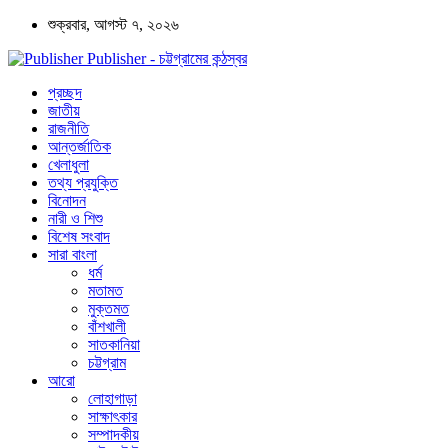
শুক্রবার, আগস্ট ৭, ২০২৬
Publisher - চট্টগ্রামের কন্ঠস্বর
প্রচ্ছদ
জাতীয়
রাজনীতি
আন্তর্জাতিক
খেলাধুলা
তথ্য প্রযুক্তি
বিনোদন
নারী ও শিশু
বিশেষ সংবাদ
সারা বাংলা
ধর্ম
মতামত
মুক্তমত
বাঁশখালী
সাতকানিয়া
চট্টগ্রাম
আরো
লোহাগাড়া
সাক্ষাৎকার
সম্পাদকীয়