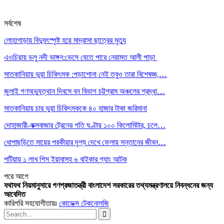
সর্বশেষ
লোহাগাড়ায় বিদ্যুৎস্পৃষ্ট হয়ে মাদ্রাসা ছাত্রের মৃত্যু
এওচিয়ায় ডলু নদী ভাঙ্গন:ভেসে যেতে পারে নেয়ামত আলী পাড়া
সাতকানিয়ায় ভূয়া চিকিৎসক :পড়াশোনা নেই তবুও তারা বিশেষজ্ঞ,…
জুলাই গণঅভ্যুত্থান দিবসে বন বিভাগ চট্টগ্রাম অঞ্চলের শ্রদ্ধা…
সাতকানিয়ায় চার ভুয়া চিকিৎসককে ৪০ হাজার টাকা জরিমানা
দোহাজারী-কক্সবাজার ট্রেনের গতি ঘণ্টায় ১০০ কিলোমিটার, চলে…
ধোপাছড়িতে মায়ের পরকীয়ার দৃশ্য দেখে ফেলায় সন্তানের জীবন…
পটিয়ায় ১ লাখ পিস ইয়াবাসহ ৬ বাইকার গ্যাং আটক
পরে
আগে
যথাযথ নিয়মানুসারে গণপ্রজাতন্ত্রী বাংলাদেশ সরকারের তথ্যমন্ত্রণালয়ে নিবন্ধনের জন্য
আবেদিত
কারিগরি সহযোগীতায়ঃ
কোডেক্স টেকনোলজি