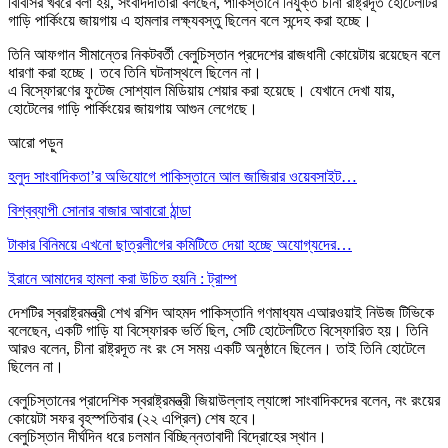
বিবিসির খবরে বলা হয়, সংবাদদাতারা বলছেন, পাকিস্তানে নিযুক্ত চীনা রাষ্ট্রদূত হোটেলটির
গাড়ি পার্কিংয়ে জায়গায় এ হামলার লক্ষ্যবস্তু ছিলেন বলে সন্দেহ করা হচ্ছে।
তিনি আফগান সীমান্তের নিকটবর্তী বেলুচিস্তান প্রদেশের রাজধানী কোয়েটায় রয়েছেন বলে
ধারণা করা হচ্ছে। তবে তিনি ঘটনাস্থলে ছিলেন না।
এ বিস্ফোরণের ফুটেজ সোশ্যাল মিডিয়ায় শেয়ার করা হয়েছে। যেখানে দেখা যায়,
হোটেলের গাড়ি পার্কিংয়ের জায়গায় আগুন লেগেছে।
আরো পড়ুন
হলুদ সাংবাদিকতা’র অভিযোগে পাকিস্তানে আল জাজিরার ওয়েবসাইট…
বিশ্বব্যাপী সোনার বাজার আবারো ঠান্ডা
টাকার বিনিময়ে এখনো ছাত্রলীগের কমিটিতে দেয়া হচ্ছে অযোগ্যদের…
ইরানে আমাদের হামলা করা উচিত হয়নি : ট্রাম্প
দেশটির স্বরাষ্ট্রমন্ত্রী শেখ রশিদ আহমদ পাকিস্তানি গণমাধ্যম এআরওয়াই নিউজ টিভিকে
বলেছেন, একটি গাড়ি যা বিস্ফোরক ভর্তি ছিল, সেটি হোটেলটিতে বিস্ফোরিত হয়। তিনি
আরও বলেন, চীনা রাষ্ট্রদূত নং রং সে সময় একটি অনুষ্ঠানে ছিলেন। তাই তিনি হোটেলে
ছিলেন না।
বেলুচিস্তানের প্রাদেশিক স্বরাষ্ট্রমন্ত্রী জিয়াউল্লাহ ল্যাঙ্গো সাংবাদিকদের বলেন, নং রংয়ের
কোয়েটা সফর বৃহস্পতিবার (২২ এপ্রিল) শেষ হবে।
বেলুচিস্তান দীর্ঘদিন ধরে চলমান বিচ্ছিন্নতাবাদী বিদ্রোহের স্থান।