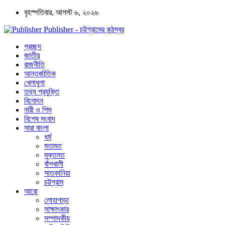
বৃহস্পতিবার, আগস্ট ৬, ২০২৬
Publisher - চট্টগ্রামের কন্ঠস্বর
প্রচ্ছদ
জাতীয়
রাজনীতি
আন্তর্জাতিক
খেলাধুলা
তথ্য প্রযুক্তি
বিনোদন
নারী ও শিশু
বিশেষ সংবাদ
সারা বাংলা
ধর্ম
মতামত
মুক্তমত
বাঁশখালী
সাতকানিয়া
চট্টগ্রাম
আরো
লোহাগাড়া
সাক্ষাৎকার
সম্পাদকীয়