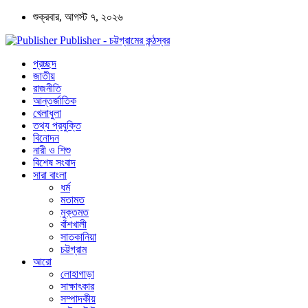
শুক্রবার, আগস্ট ৭, ২০২৬
Publisher - চট্টগ্রামের কন্ঠস্বর
প্রচ্ছদ
জাতীয়
রাজনীতি
আন্তর্জাতিক
খেলাধুলা
তথ্য প্রযুক্তি
বিনোদন
নারী ও শিশু
বিশেষ সংবাদ
সারা বাংলা
ধর্ম
মতামত
মুক্তমত
বাঁশখালী
সাতকানিয়া
চট্টগ্রাম
আরো
লোহাগাড়া
সাক্ষাৎকার
সম্পাদকীয়