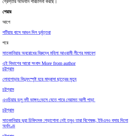
গ্রেপ্তার অভিযান পরিচালনা করছে।
শেয়ার
আগে
পটিয়ায় বাসে আগুন দিল দুর্বৃত্তরা
পরে
সাতকানিয়ায় অবরোধের বিরুদ্ধে মহিলা আওয়ামী লীগের সমাবেশ
এই বিভাগের আরো সংবাদ
More from author
চট্টগ্রাম
লোহাগাড়ায় বিদ্যুৎস্পৃষ্ট হয়ে মাদ্রাসা ছাত্রের মৃত্যু
চট্টগ্রাম
এওচিয়ায় ডলু নদী ভাঙ্গন:ভেসে যেতে পারে নেয়ামত আলী পাড়া
চট্টগ্রাম
সাতকানিয়ায় ভূয়া চিকিৎসক :পড়াশোনা নেই তবুও তারা বিশেষজ্ঞ, ইউএনও বসায় দিলো
অর্থদণ্ড