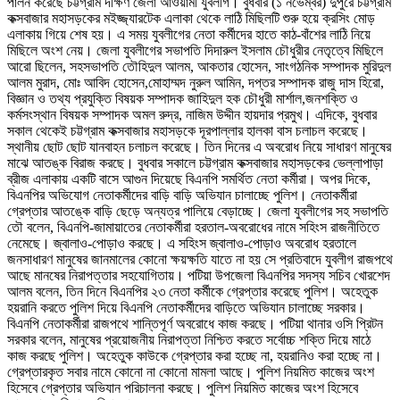
পালন করেছে চট্টগ্রাম দক্ষিণ জেলা আওয়ামী যুবলীগ। বুধবার (১ নভেম্বর) দুপুরে চট্টগ্রাম
কক্সবাজার মহাসড়কের মইজ্জ্যারটেক এলাকা থেকে লাঠি মিছিলটি শুরু হয়ে ক্রসিং মোড়
এলাকায় গিয়ে শেষ হয়। এ সময় যুবলীগের নেতা কর্মীদের হাতে কাঠ-বাঁশের লাঠি নিয়ে
মিছিলে অংশ নেয়। জেলা যুবলীগের সভাপতি দিদারুল ইসলাম চৌধুরীর নেতৃত্বে মিছিলে
আরো ছিলেন, সহসভাপতি তৌহিদুল আলম, আকতার হোসেন, সাংগঠনিক সম্পাদক মুরিদুল
আলম মুরাদ, মোঃ আবিদ হোসেন,মোহাম্মদ নুরুল আমিন, দপ্তর সম্পাদক রাজু দাস হিরো,
বিজ্ঞান ও তথ্য প্রযুক্তি বিষয়ক সম্পাদক জাহিদুল হক চৌধুরী মার্শাল,জনশক্তি ও
কর্মসংস্থান বিষয়ক সম্পাদক অমল রুদ্র, নাজিম উদ্দীন হায়দার প্রমুখ। এদিকে, বুধবার
সকাল থেকেই চট্টগ্রাম কক্সবাজার মহাসড়কে দূরপাল্লার হালকা বাস চলাচল করেছে।
স্থানীয় ছোট ছোট যানবাহন চলাচল করেছে। তিন দিনের এ অবরোধ নিয়ে সাধারণ মানুষের
মাঝে আতঙ্ক বিরাজ করছে। বুধবার সকালে চট্টগ্রাম কক্সবাজার মহাসড়কের ভেল্লাপাড়া
ব্রীজ এলাকায় একটি বাসে আগুন দিয়েছে বিএনপি সমর্থিত নেতা কর্মীরা। অপর দিকে,
বিএনপির অভিযোগ নেতাকর্মীদের বাড়ি বাড়ি অভিযান চালাচ্ছে পুলিশ। নেতাকর্মীরা
গ্রেপ্তার আতঙ্কে বাড়ি ছেড়ে অন্যত্র পালিয়ে বেড়াচ্ছে। জেলা যুবলীগের সহ সভাপতি
তৌ বলেন, বিএনপি-জামায়াতের নেতাকর্মীরা হরতাল-অবরোধের নামে সহিংস রাজনীতিতে
নেমেছে। জ্বালাও-পোড়াও করছে। এ সহিংস জ্বালাও-পোড়াও অবরোধ হরতালে
জনসাধারণ মানুষের জানমালের কোনো ক্ষয়ক্ষতি যাতে না হয় সে প্রতিবাদে যুবলীগ রাজপথে
আছে মানষের নিরাপত্তার সহযোগিতায়। পটিয়া উপজেলা বিএনপির সদস্য সচিব খোরশেদ
আলম বলেন, তিন দিনে বিএনপির ২৩ নেতা কর্মীকে গ্রেপ্তার করেছে পুলিশ। অহেতুক
হয়রানি করতে পুলিশ দিয়ে বিএনপি নেতাকর্মীদের বাড়িতে অভিযান চালাচ্ছে সরকার।
বিএনপি নেতাকর্মীরা রাজপথে শান্তিপূর্ণ অবরোধে কাজ করছে। পটিয়া থানার ওসি প্রিটন
সরকার বলেন, মানুষের প্রয়োজনীয় নিরাপত্তা নিশ্চিত করতে সর্বোচ্চ শক্তি দিয়ে মাঠে
কাজ করছে পুলিশ। অহেতুক কাউকে গ্রেপ্তার করা হচ্ছে না, হয়রানিও করা হচ্ছে না।
গ্রেপ্তারকৃত সবার নামে কোনো না কোনো মামলা আছে। পুলিশ নিয়মিত কাজের অংশ
হিসেবে গ্রেপ্তার অভিযান পরিচালনা করছে। পুলিশ নিয়মিত কাজের অংশ হিসেবে