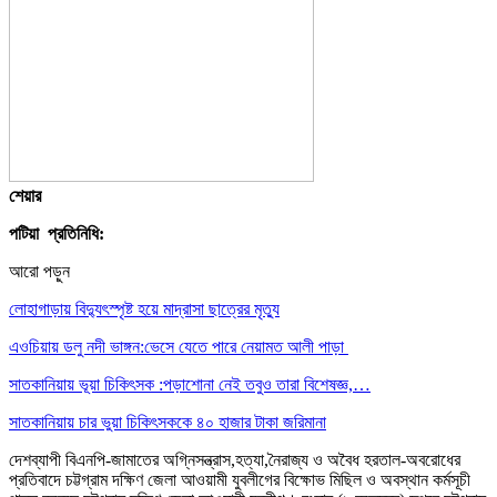
শেয়ার
পটিয়া প্রতিনিধি:
আরো পড়ুন
লোহাগাড়ায় বিদ্যুৎস্পৃষ্ট হয়ে মাদ্রাসা ছাত্রের মৃত্যু
এওচিয়ায় ডলু নদী ভাঙ্গন:ভেসে যেতে পারে নেয়ামত আলী পাড়া
সাতকানিয়ায় ভূয়া চিকিৎসক :পড়াশোনা নেই তবুও তারা বিশেষজ্ঞ,…
সাতকানিয়ায় চার ভুয়া চিকিৎসককে ৪০ হাজার টাকা জরিমানা
দেশব্যাপী বিএনপি-জামাতের অগ্নিসন্ত্রাস,হত্যা,নৈরাজ্য ও অবৈধ হরতাল-অবরোধের
প্রতিবাদে চট্টগ্রাম দক্ষিণ জেলা আওয়ামী যুবলীগের বিক্ষোভ মিছিল ও অবস্থান কর্মসূচী