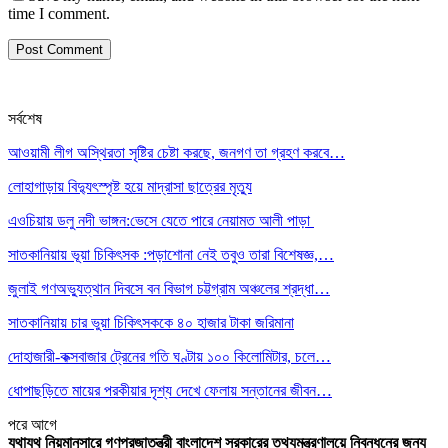
time I comment.
সর্বশেষ
আওয়ামী লীগ অস্থিরতা সৃষ্টির চেষ্টা করছে, জনগণ তা গ্রহণ করবে…
লোহাগাড়ায় বিদ্যুৎস্পৃষ্ট হয়ে মাদ্রাসা ছাত্রের মৃত্যু
এওচিয়ায় ডলু নদী ভাঙ্গন:ভেসে যেতে পারে নেয়ামত আলী পাড়া
সাতকানিয়ায় ভূয়া চিকিৎসক :পড়াশোনা নেই তবুও তারা বিশেষজ্ঞ,…
জুলাই গণঅভ্যুত্থান দিবসে বন বিভাগ চট্টগ্রাম অঞ্চলের শ্রদ্ধা…
সাতকানিয়ায় চার ভুয়া চিকিৎসককে ৪০ হাজার টাকা জরিমানা
দোহাজারী-কক্সবাজার ট্রেনের গতি ঘণ্টায় ১০০ কিলোমিটার, চলে…
ধোপাছড়িতে মায়ের পরকীয়ার দৃশ্য দেখে ফেলায় সন্তানের জীবন…
পরে
আগে
যথাযথ নিয়মানুসারে গণপ্রজাতন্ত্রী বাংলাদেশ সরকারের তথ্যমন্ত্রণালয়ে নিবন্ধনের জন্য