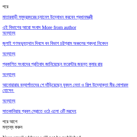
পরে
মাতারবাড়ী সমুদ্রবন্দরের চ্যানেল উদ্বোধন করবেন প্রধানমন্ত্রী
এই বিভাগের আরো সংবাদ
More from author
অন্যান্য
জুলাই গণঅভ্যুত্থান দিবসে বন বিভাগ চট্টগ্রাম অঞ্চলের শ্রদ্ধা নিবেদন
অন্যান্য
প্রকাশিত সংবাদের প্রতিবাদ জানিয়েছেন ফরেস্টার জয়ন্ত কুমার রায়
অন্যান্য
আনোয়ারায় বন্যার্পাতদের শে দাঁড়িয়েছেন যুবদল নেতা ও শিল্প উদ্যোক্তা মীর মোশারফ
হোসেন ‎
অন্যান্য
সাতকানিয়ায় প্রবল স্রোতে ওঠে এলো ৩টি মরদেহ
পরে
আগে
মন্তব্য করুন