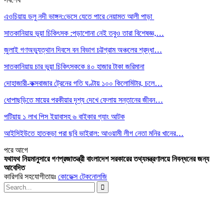
এওচিয়ায় ডলু নদী ভাঙ্গন:ভেসে যেতে পারে নেয়ামত আলী পাড়া
সাতকানিয়ায় ভূয়া চিকিৎসক :পড়াশোনা নেই তবুও তারা বিশেষজ্ঞ,…
জুলাই গণঅভ্যুত্থান দিবসে বন বিভাগ চট্টগ্রাম অঞ্চলের শ্রদ্ধা…
সাতকানিয়ায় চার ভুয়া চিকিৎসককে ৪০ হাজার টাকা জরিমানা
দোহাজারী-কক্সবাজার ট্রেনের গতি ঘণ্টায় ১০০ কিলোমিটার, চলে…
ধোপাছড়িতে মায়ের পরকীয়ার দৃশ্য দেখে ফেলায় সন্তানের জীবন…
পটিয়ায় ১ লাখ পিস ইয়াবাসহ ৬ বাইকার গ্যাং আটক
আইসিইউতে হাতকড়া পরা ছবি ভাইরাল: আওয়ামী লীগ নেতা মনির খানের…
পরে
আগে
যথাযথ নিয়মানুসারে গণপ্রজাতন্ত্রী বাংলাদেশ সরকারের তথ্যমন্ত্রণালয়ে নিবন্ধনের জন্য
আবেদিত
কারিগরি সহযোগীতায়ঃ
কোডেক্স টেকনোলজি