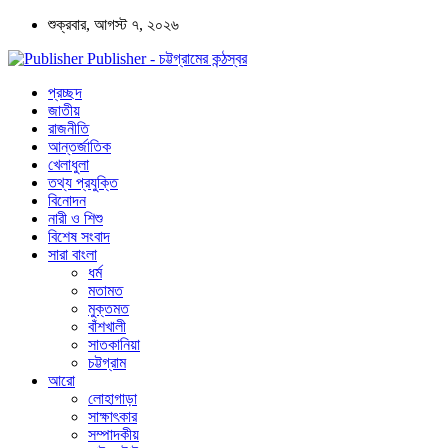
শুক্রবার, আগস্ট ৭, ২০২৬
Publisher - চট্টগ্রামের কন্ঠস্বর
প্রচ্ছদ
জাতীয়
রাজনীতি
আন্তর্জাতিক
খেলাধুলা
তথ্য প্রযুক্তি
বিনোদন
নারী ও শিশু
বিশেষ সংবাদ
সারা বাংলা
ধর্ম
মতামত
মুক্তমত
বাঁশখালী
সাতকানিয়া
চট্টগ্রাম
আরো
লোহাগাড়া
সাক্ষাৎকার
সম্পাদকীয়