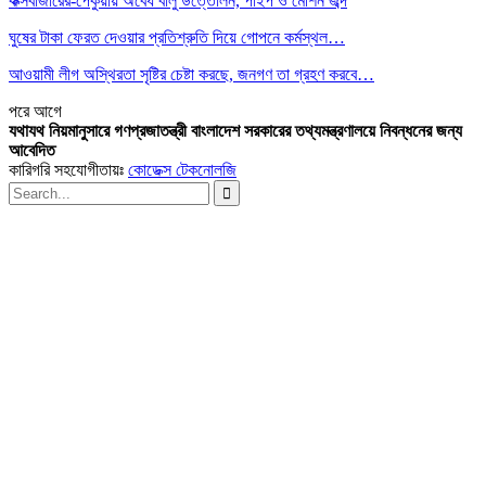
কক্সবাজারের-পেকুয়ায় অবৈধ বালু উত্তোলন, পাইপ ও মেশিন জব্দ
ঘুষের টাকা ফেরত দেওয়ার প্রতিশ্রুতি দিয়ে গোপনে কর্মস্থল…
আওয়ামী লীগ অস্থিরতা সৃষ্টির চেষ্টা করছে, জনগণ তা গ্রহণ করবে…
পরে
আগে
যথাযথ নিয়মানুসারে গণপ্রজাতন্ত্রী বাংলাদেশ সরকারের তথ্যমন্ত্রণালয়ে নিবন্ধনের জন্য
আবেদিত
কারিগরি সহযোগীতায়ঃ
কোডেক্স টেকনোলজি