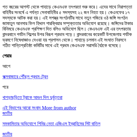
গত বছরের আগস্ট থেকে পাহাড়ে কেএনএফ তৎপরতা শুরু করে। এদের সাথে নিরাপত্তা
বাহিনীর সংঘর্ষে এ পর্যন্ত সেনাবাহিনীর ৫ সদস্যসহ ২২ জন নিহত হয়। কেএনফের ১৭
সদস্যকে আটক করা হয়। এই সশস্ত্র সংগঠনটির সাথে নতুন গজিয়ে ওঠ জঙ্গি সংগঠন
জামাতুল আনসার ফিল হিদ্দা‌ল শারক্বিয়ার সম্পৃক্ততার অভিযোগ রয়েছে। জঙ্গিদের টাকার
বিনিময়ে কেএনএফ প্রশিক্ষণ দিত বলিও অভিযোগ ছিল। কেএনএফ এই এর তৎপরতায়
বান্দরবানে পর্যটন শিল্পের উপর বিরূপ প্রভাব পড়ে। বান্দরবানের কয়েকটি উপজেলায় পর্যটক
ভ্রমণে নিষেধাজ্ঞাও দেওয়া হয় প্রশাসন থেকে। পাহাড়ে চলমান এই সংঘাত নিরসনে
গঠিত শান্তিপ্রতিষ্ঠা কমিটির সাথে এই প্রথম কেএনএফ সরাসরি বৈঠকে বসেছে।
শেয়ার
আগে
কক্সবাজারে পৌঁছল প্রথম ট্রেন
পরে
খাগড়াছড়িতে ট্রাকে আগুন দিল দুর্বৃত্তরা
এই বিভাগের আরো সংবাদ
More from author
জাতীয়
সমকামিতার অভিযোগে শিবির নেতা এজিএস ইব্রাহিমের সিট বাতিল
জাতীয়