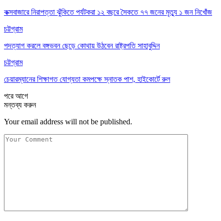
কক্সবাজারে নিরাপত্তা ঝুঁকিতে পর্যটকরা ১২ বছরে সৈকতে ৭৭ জনের মৃত্যু ১ জন নিখোঁজ
চট্টগ্রাম
পদত্যাগ করলে বঙ্গভবন ছেড়ে কোথায় উঠবেন রাষ্ট্রপতি সাহাবুদ্দিন
চট্টগ্রাম
চেয়ারম্যানের শিক্ষাগত যোগ্যতা কমপক্ষে স্নাতক পাশ, হাইকোর্টে রুল
পরে
আগে
মন্তব্য করুন
Your email address will not be published.