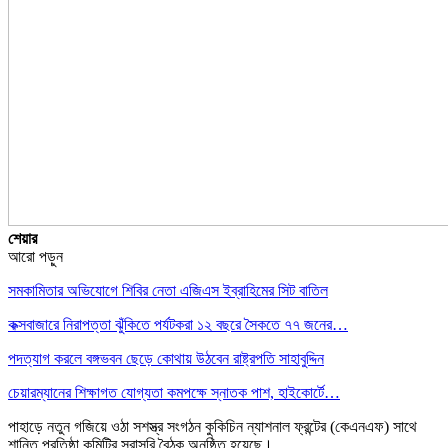
শেয়ার
আরো পড়ুন
সমকামিতার অভিযোগে শিবির নেতা এজিএস ইব্রাহিমের সিট বাতিল
কক্সবাজারে নিরাপত্তা ঝুঁকিতে পর্যটকরা ১২ বছরে সৈকতে ৭৭ জনের…
পদত্যাগ করলে বঙ্গভবন ছেড়ে কোথায় উঠবেন রাষ্ট্রপতি সাহাবুদ্দিন
চেয়ারম্যানের শিক্ষাগত যোগ্যতা কমপক্ষে স্নাতক পাশ, হাইকোর্টে…
পাহাড়ে নতুন গজিয়ে ওঠা সশস্ত্র সংগঠন কুকিচিন ন্যাশনাল ফ্রন্টের (কেএনএফ) সাথে
শান্তি প্রতিষ্ঠা কমিটির সরাসরি বৈঠক অনুষ্ঠিত হয়েছে।