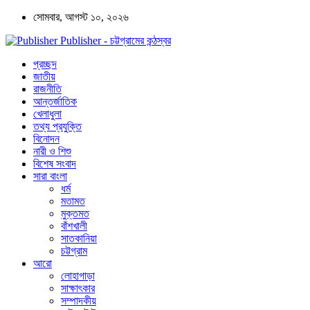
সোমবার, আগস্ট ১০, ২০২৬
Publisher - চট্টগ্রামের কন্ঠস্বর
প্রচ্ছদ
জাতীয়
রাজনীতি
আন্তর্জাতিক
খেলাধুলা
তথ্য প্রযুক্তি
বিনোদন
নারী ও শিশু
বিশেষ সংবাদ
সারা বাংলা
ধর্ম
মতামত
মুক্তমত
বাঁশখালী
সাতকানিয়া
চট্টগ্রাম
আরো
লোহাগাড়া
সাক্ষাৎকার
সম্পাদকীয়