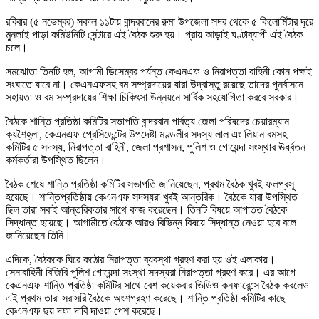
রবিবার (৫ নভেম্বর) সকাল ১১টায় বান্দরবানের রুমা উপজেলা সদর থেকে ৫ কিলোমিটার দূরে
মুনলাই পাড়া কমিউনিটি সেন্টারে এই বৈঠক শুরু হয়। প্রায় আড়াই ঘণ্টাব্যাপী এই বৈঠক
চলে।
সমঝোতা তিনটি হল, আগামী ডিসেম্বর পর্যন্ত কেএনএফ ও নিরাপত্তা বাহিনী কোন পক্ষই
সংঘাতে যাবে না। কেএনএফসহ বম সম্প্রদায়ের যারা উদ্বাস্তু রয়েছে তাদের পুনর্বাসনে
সহায়তা ও বম সম্প্রদায়ের শিক্ষা চিকিৎসা উন্নয়নে সার্বিক সহযোগিতা করবে সরকার।
বৈঠকে শান্তি প্রতিষ্ঠা কমিটির সভাপতি বান্দরবান পার্বত্য জেলা পরিষদের চেয়ারম্যান
ক্যশৈহ্লা, কেএনএফ প্রেসিডেন্টের উপদেষ্টা মণ্ডলীর সদস্য লাল এং লিয়ান বমসহ
কমিটির ৫ সদস্য, নিরাপত্তা বাহিনী, জেলা প্রশাসন, পুলিশ ও গোয়েন্দা সংস্থার ঊর্ধ্বতন
কর্মকর্তারা উপস্থিত ছিলেন।
বৈঠক শেষে শান্তি প্রতিষ্ঠা কমিটির সভাপতি জানিয়েছেন, প্রথম বৈঠক খুবই ফলপ্রসূ
হয়েছে। শান্তিপ্রতিষ্ঠায় কেএনএফ সদস্যরা খুবই আন্তরিক। বৈঠকে যারা উপস্থিত
ছিল তারা সবাই আন্তরিকতার সাথে কাজ করেছেন। তিনটি বিষয়ে আপাতত বৈঠকে
সিদ্ধান্ত হয়েছে। আগামীতে বৈঠকে আরও বিভিন্ন বিষয়ে সিদ্ধান্ত নেওয়া হবে বলে
জানিয়েছেন তিনি।
এদিকে, বৈঠককে ঘিরে কঠোর নিরাপত্তা ব্যবস্থা গ্রহণ করা হয় ওই এলাকায়।
সেনাবাহিনী বিজিবি পুলিশ গোয়েন্দা সংস্থা সদস্যরা নিরাপত্তা গ্রহণ করে। এর আগে
কেএনএফ শান্তি প্রতিষ্ঠা কমিটির সাথে বেশ কয়েকবার ভিডিও কনফারেন্সে বৈঠক করলেও
এই প্রথম তারা সরাসরি বৈঠকে অংশগ্রহণ করেছে। শান্তি প্রতিষ্ঠা কমিটির কাছে
কেএনএফ ছয় দফা দাবি দাওয়া পেশ করেছে।