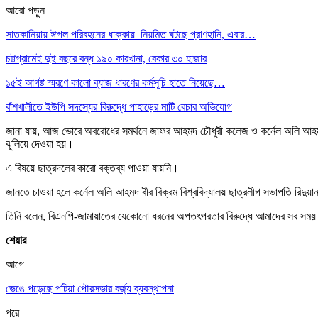
আরো পড়ুন
সাতকানিয়ায় ঈগল পরিবহনের ধাক্কায় নিয়মিত ঘটছে প্রাণহানি, এবার…
চট্টগ্রামেই দুই বছরে বন্ধ ১৯০ কারখানা, বেকার ৩০ হাজার
১৫ই আগষ্ট স্মরণে কালো ব্যাজ ধারণের কর্মসূচি হাতে নিয়েছে…
বাঁশখালীতে ইউপি সদস্যের বিরুদ্ধে পাহাড়ের মাটি বেচার অভিযোগ
জানা যায়, আজ ভোরে অবরোধের সমর্থনে জাফর আহমদ চৌধুরী কলেজ ও কর্নেল অলি আহমদ বীর 
ঝুলিয়ে দেওয়া হয়।
এ বিষয়ে ছাত্রদলের কারো বক্তব্য পাওয়া যায়নি।
জানতে চাওয়া হলে কর্নেল অলি আহমদ বীর বিক্রম বিশ্ববিদ্যালয় ছাত্রলীগ সভাপতি রিদুয়
তিনি বলেন, বিএনপি-জামায়াতের যেকোনো ধরনের অপতৎপরতার বিরুদ্ধে আমাদের সব সময় 
শেয়ার
আগে
ভেঙে পড়েছে পটিয়া পৌরসভার বর্জ্য ব্যবস্থাপনা
পরে