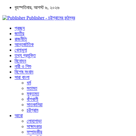
বৃহস্পতিবার, আগস্ট ৬, ২০২৬
Publisher - চট্টগ্রামের কন্ঠস্বর
প্রচ্ছদ
জাতীয়
রাজনীতি
আন্তর্জাতিক
খেলাধুলা
তথ্য প্রযুক্তি
বিনোদন
নারী ও শিশু
বিশেষ সংবাদ
সারা বাংলা
ধর্ম
মতামত
মুক্তমত
বাঁশখালী
সাতকানিয়া
চট্টগ্রাম
আরো
লোহাগাড়া
সাক্ষাৎকার
সম্পাদকীয়