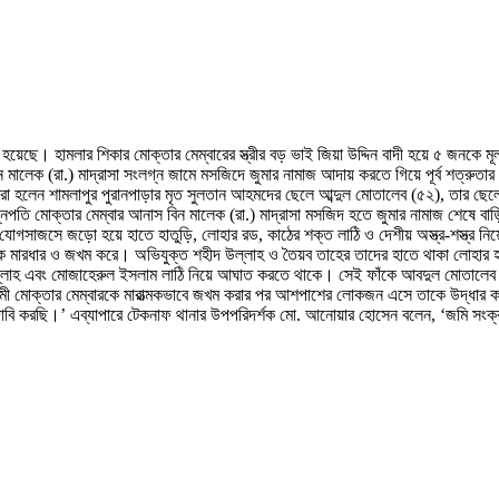
 হয়েছে। হামলার শিকার মোক্তার মেম্বারের স্ত্রীর বড় ভাই জিয়া উদ্দিন বাদী হয়ে ৫ 
 মালেক (রা.) মাদ্রাসা সংলগ্ন জামে মসজিদে জুমার নামাজ আদায় করতে গিয়ে পূর্ব শত্রুতার 
া হলেন শামলাপুর পুরানপাড়ার মৃত সুলতান আহমদের ছেলে আব্দুল মোতালেব (৫২), তার ছেলে
িপতি মোক্তার মেম্বার আনাস বিন মালেক (রা.) মাদ্রাসা মসজিদ হতে জুমার নামাজ শেষে বা
পর যোগসাজসে জড়ো হয়ে হাতে হাতুড়ি, লোহার রড, কাঠের শক্ত লাঠি ও দেশীয় অস্ত্র-শস্ত্র
 মারধার ও জখম করে। অভিযুক্ত শহীদ উল্লাহ ও তৈয়ব তাহের তাদের হাতে থাকা লোহার হাতুড
ল্লাহ এবং মোজাহেরুল ইসলাম লাঠি নিয়ে আঘাত করতে থাকে। সেই ফাঁকে আবদুল মোতালেব মো
ামী মোক্তার মেম্বারকে মারাত্মকভাবে জখম করার পর আশপাশের লোকজন এসে তাকে উদ্ধার করে
্তি দাবি করছি।’ এব্যাপারে টেকনাফ থানার উপপরিদর্শক মো. আনোয়ার হোসেন বলেন, ‘জমি সং