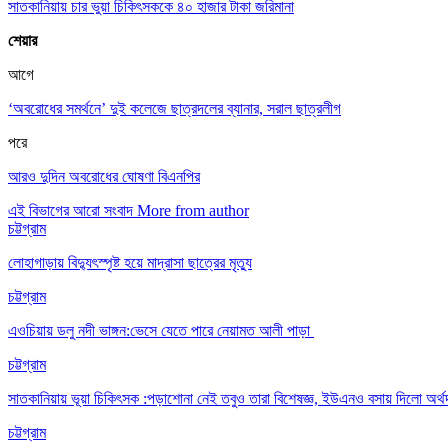
সাতকানিয়ায় চার ভুয়া চিকিৎসককে ৪০ হাজার টাকা জরিমানা
শেয়ার
আগে
‘অবরোধের সমর্থনে’ দুই কলেজে ছাত্রদলের ব্যানার, সরাল ছাত্রলীগ
পরে
আরও দুদিন অবরোধের ঘোষণা বিএনপির
এই বিভাগের আরো সংবাদ
More from author
চট্টগ্রাম
লোহাগাড়ায় বিদ্যুৎস্পৃষ্ট হয়ে মাদ্রাসা ছাত্রের মৃত্যু
চট্টগ্রাম
এওচিয়ায় ডলু নদী ভাঙ্গন:ভেসে যেতে পারে নেয়ামত আলী পাড়া
চট্টগ্রাম
সাতকানিয়ায় ভূয়া চিকিৎসক :পড়াশোনা নেই তবুও তারা বিশেষজ্ঞ, ইউএনও বসায় দিলো অর্থ
চট্টগ্রাম