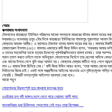
শেয়ার
কক্সবাজার সংবাদদাতা
টেকনাফের বাহারছড়া ইউনিয়ন পরিষদের সাবেক সদস্যকে মারধরের ঘটনায় মামলা দায়ের করা
শুক্রবার (৩ নভেম্বর) দুপুর ২টার দিকে বাহারছড়া ইউনিয়নের শামলাপুর পুরানপাড়া আনাস বিন
মোক্তার আহমদ আমীর। এ ব্যাপারে টেকনাফ থানায় মামলা দায়ের করা হয়। মামলার বিবাদীর
মোজাহেরুল ইসলাম (৩৫)। মামলার এজাহারে বাদী জিয়া উদ্দিন বলেন, ‘শুক্রবার আমার ভগ্ন
ও তাদের সহযোগিরা তাকে হত্যার উদ্দেশ্যে পূর্বপরিকল্পিতভাবে হামলা চালায়। তারা পরস্
স্থান ত্যাগ করতে চাইলে তাকে অভিযুক্ত মোতালেবের নির্দেশে তার ছেলেরা আটকে বেদড়ক
এবং কানের উপরে লেগে খুলি ভাঙা আঘাত হয়। মোক্তার মেম্বার মাটিতে পড়ে গেলে আব্দু
লাখ ২০ হাজার টাকা ছিনিয়ে নেয়।’ বাদী জিয়া উদ্দিন আরও বলেন, ‘তারা আমার বোনের স্ব
নির্যাতনের বিচার চাই। একই সঙ্গে সন্ত্রাসীদের আইনের আওতায় এনে দৃষ্টান্তমূলক শাস
পেয়েছি। বিষয়টি তদন্তপূর্বক আইনগত ব্যবস্থা নেয়া হবে।
আরো পড়ুন
লোহাগাড়ায় বিদ্যুৎস্পৃষ্ট হয়ে মাদ্রাসা ছাত্রের মৃত্যু
এওচিয়ায় ডলু নদী ভাঙ্গন:ভেসে যেতে পারে নেয়ামত আলী পাড়া
সাতকানিয়ায় ভূয়া চিকিৎসক :পড়াশোনা নেই তবুও তারা বিশেষজ্ঞ,…