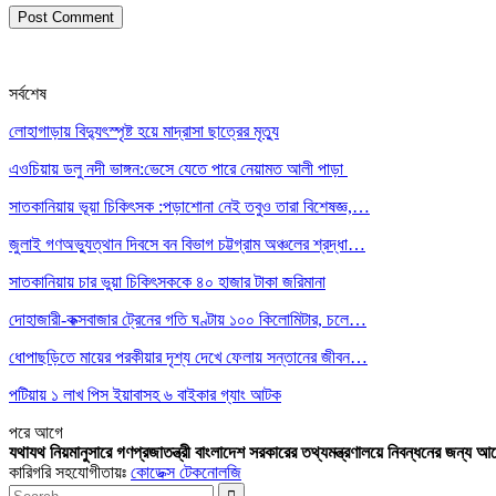
সর্বশেষ
লোহাগাড়ায় বিদ্যুৎস্পৃষ্ট হয়ে মাদ্রাসা ছাত্রের মৃত্যু
এওচিয়ায় ডলু নদী ভাঙ্গন:ভেসে যেতে পারে নেয়ামত আলী পাড়া
সাতকানিয়ায় ভূয়া চিকিৎসক :পড়াশোনা নেই তবুও তারা বিশেষজ্ঞ,…
জুলাই গণঅভ্যুত্থান দিবসে বন বিভাগ চট্টগ্রাম অঞ্চলের শ্রদ্ধা…
সাতকানিয়ায় চার ভুয়া চিকিৎসককে ৪০ হাজার টাকা জরিমানা
দোহাজারী-কক্সবাজার ট্রেনের গতি ঘণ্টায় ১০০ কিলোমিটার, চলে…
ধোপাছড়িতে মায়ের পরকীয়ার দৃশ্য দেখে ফেলায় সন্তানের জীবন…
পটিয়ায় ১ লাখ পিস ইয়াবাসহ ৬ বাইকার গ্যাং আটক
পরে
আগে
যথাযথ নিয়মানুসারে গণপ্রজাতন্ত্রী বাংলাদেশ সরকারের তথ্যমন্ত্রণালয়ে নিবন্ধনের জন্য আ
কারিগরি সহযোগীতায়ঃ
কোডেক্স টেকনোলজি