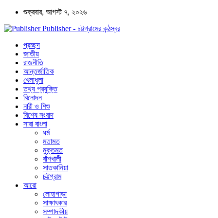
শুক্রবার, আগস্ট ৭, ২০২৬
Publisher - চট্টগ্রামের কন্ঠস্বর
প্রচ্ছদ
জাতীয়
রাজনীতি
আন্তর্জাতিক
খেলাধুলা
তথ্য প্রযুক্তি
বিনোদন
নারী ও শিশু
বিশেষ সংবাদ
সারা বাংলা
ধর্ম
মতামত
মুক্তমত
বাঁশখালী
সাতকানিয়া
চট্টগ্রাম
আরো
লোহাগাড়া
সাক্ষাৎকার
সম্পাদকীয়