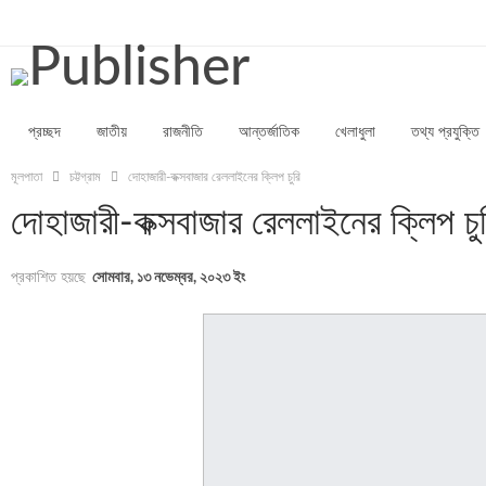
শুক্রবার, আগস্ট ৭, ২০২৬
প্রচ্ছদ
জাতীয়
রাজনীতি
আন্তর্জাতিক
খেলাধুলা
তথ্য প্রযুক্তি
মূলপাতা
চট্টগ্রাম
দোহাজারী-কক্সবাজার রেললাইনের ক্লিপ চুরি
দোহাজারী-কক্সবাজার রেললাইনের ক্লিপ চু
প্রকাশিত হয়ছে
সোমবার, ১৩ নভেম্বর, ২০২৩ ইং