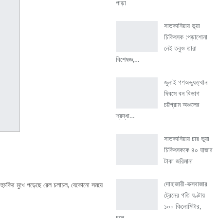
পাড়া
সাতকানিয়ায় ভূয়া
চিকিৎসক :পড়াশোনা
নেই তবুও তারা
বিশেষজ্ঞ,…
জুলাই গণঅভ্যুত্থান
দিবসে বন বিভাগ
চট্টগ্রাম অঞ্চলের
শ্রদ্ধা…
সাতকানিয়ায় চার ভুয়া
চিকিৎসককে ৪০ হাজার
টাকা জরিমানা
দোহাজারী-কক্সবাজার
ে হুমকির মুখে পড়েছে রেল চলাচল, যেকোনো সময়ে
ট্রেনের গতি ঘণ্টায়
১০০ কিলোমিটার,