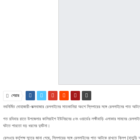
শেয়ার
নবনির্মিত দোহাজারী-কক্সবাজার রেললাইনের সাতকানিয়া অংশে স্লিপারের সঙ্গে রেললাইনের পাত আটকে 
গত রবিবার রাতে উপজেলার কালিয়াইশ ইউনিয়নের ৫নং ওয়ার্ডের লক্ষীবাড়ি এলাকার সামনের রেললাইন 
ঘটতে পারতো বড় ধরনের দুর্ঘটনা।
রেলওয়ে কর্তৃপক্ষ সূত্রে জানা গেছে, স্লিপারের সঙ্গে রেললাইনের পাত আটকে রাখতে ক্লিপ (হাতু