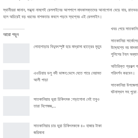
স্থানীয়রা জানান, সন্ধ্যা নামলেই রেললাইনের আশপাশে মাদকাসক্তদের আনাগোনা বেড়ে যায়, রাতভর 
হলে অচিরেই বড় ধরনের নাশকতার কবলে পড়বে স্বপ্নের এই রেললাইন।
খবর পেয়ে সাতকানিয়া
আরো পড়ুন
সাতকানিয়া সার্কেলে
লোহাগাড়ায় বিদ্যুৎস্পৃষ্ট হয়ে মাদ্রাসা ছাত্রের মৃত্যু
উদ্দ্যেশ্যে নয় মা
পুলিশের টহল অব্য
অতিরিক্ত প্রকল্প প
এওচিয়ায় ডলু নদী ভাঙ্গন:ভেসে যেতে পারে নেয়ামত
পরিদর্শন করবেন।
আলী পাড়া
সাতকানিয়া উপজেলা ন
ঘটনাস্থল সহ পুরো 
সাতকানিয়ায় ভূয়া চিকিৎসক :পড়াশোনা নেই তবুও
তারা বিশেষজ্ঞ,…
সাতকানিয়ায় চার ভুয়া চিকিৎসককে ৪০ হাজার টাকা
জরিমানা