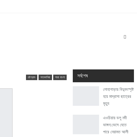
সর্বশেষ
চট্টগ্রাম
সাতকানিয়া
সারা বাংলা
লোহাগাড়ায় বিদ্যুৎস্পৃষ্ট
হয়ে মাদ্রাসা ছাত্রের
মৃত্যু
এওচিয়ায় ডলু নদী
ভাঙ্গন:ভেসে যেতে
পারে নেয়ামত আলী