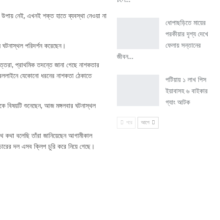
চলে…
 উপায় নেই, এখনই শক্ত হাতে ব্যবস্থা নেওয়া না
ধোপাছড়িতে মায়ের
পরকীয়ার দৃশ্য দেখে
ফেলায় সন্তানের
ান ঘটনাস্থল পরিদর্শন করেছেন।
জীবন…
বৃত্তরা, প্রাথমিক তদন্তে জানা গেছে নাশকতার
, রেললাইনে যেকোনো ধরনের নাশকতা ঠেকাতে
পটিয়ায় ১ লাখ পিস
ইয়াবাসহ ৬ বাইকার
গ্যাং আটক
থেকে বিষয়টি শুনেছেন, আজ মঙ্গলবার ঘটনাস্থল
পরে
আগে
সাথে কথা বলেছি তাঁরা জানিয়েছেন আগামীকাল
 চোরের দল এসব ক্লিপ চুরি করে নিয়ে গেছে।