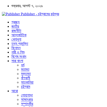
শুক্রবার, আগস্ট ৭, ২০২৬
Publisher - চট্টগ্রামের কন্ঠস্বর
প্রচ্ছদ
জাতীয়
রাজনীতি
আন্তর্জাতিক
খেলাধুলা
তথ্য প্রযুক্তি
বিনোদন
নারী ও শিশু
বিশেষ সংবাদ
সারা বাংলা
ধর্ম
মতামত
মুক্তমত
বাঁশখালী
সাতকানিয়া
চট্টগ্রাম
আরো
লোহাগাড়া
সাক্ষাৎকার
সম্পাদকীয়