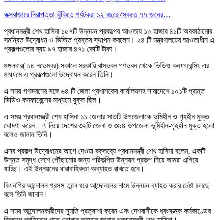
কক্সবাজারে নিরাপত্তা ঝুঁকিতে পর্যটকরা ১২ বছরে সৈকতে ৭৭ জনের…
প্রধানমন্ত্রী শেখ হাসিনা ১৫৭টি উন্নয়ন প্রকল্পের আওতায় ১০ হাজার ৪১টি অবকাঠামোর
সমন্বিত উদ্বোধন ও ভিত্তি প্রস্তর স্থাপন করলেন। ২৪ টি মন্ত্রণালয়ের আওতাধীন এ
প্রকল্পগুলোর ব্যয় ৯৭ হাজার ৪৭১ কোটি টাকা।
মঙ্গলবার( ১৪ নভেম্বর) সকালে সরকারি বাসভবন গণভবন থেকে ভিডিও কনফারেন্সিং এর
মাধ্যমে এ প্রকল্পগুলো উদ্বোধন করেন তিনি।
এ সময় গণভবনের সঙ্গে ৬৪ টি জেলা প্রশাসকের কার্যালয়সহ সারাদেশে ১০১টি প্রান্ত
ভিডিও কনফারেন্সের মাধ্যমে যুক্ত ছিল।
এ সময় প্রধানমন্ত্রী শেখ হাসিনা ১১ জেলার সাতটি উপজেলাকে ভূমিহীন ও গৃহহীন মুক্ত
ঘোষণা করেন। এ নিয়ে দেশের ৩২টি জেলা ও ৩৯৪ উপজেলা ভূমিহীন-গৃহহীন মুক্ত হলো
বলেও জানান তিনি।
এসব প্রকল্প উদ্বোধনের আগে দেওয়া বক্তব্যে প্রধানমন্ত্রী শেখ হাসিনা বলেন, একটি
উন্নত সমৃদ্ধ দেশে পৌঁছানোর জন্য পরিকল্পিত উন্নয়ন প্রকল্প নিয়ে আমরা এগিয়ে
যাচ্ছি। এই উন্নয়নের ধারাবাহিকতা অব্যাহত রাখতে হবে।
বিএনপির আন্দোলন প্রসঙ্গ তুলে ধরে আন্দোলনের নামে উন্নয়ন ব্যাহত করার চেষ্টা চলছে
বলে তিনি জানান।
এ সময় আন্দোলনকারীদের সুমতি প্রত্যাশা করেন এবং দেশবাসীকে ধ্বংসাত্মক কর্মকাণ্ডের
বিরুদ্ধে প্রতিরোধ গড়ে তোলার আহ্বান জানান প্রধানমন্ত্রী শেখ হাসিনা।