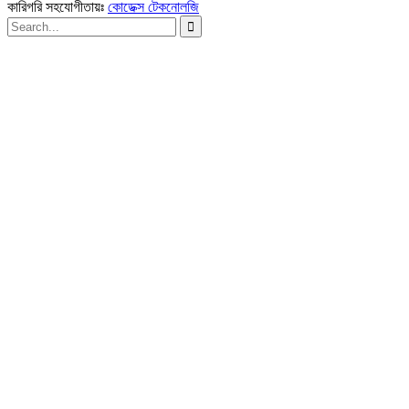
কারিগরি সহযোগীতায়ঃ
কোডেক্স টেকনোলজি