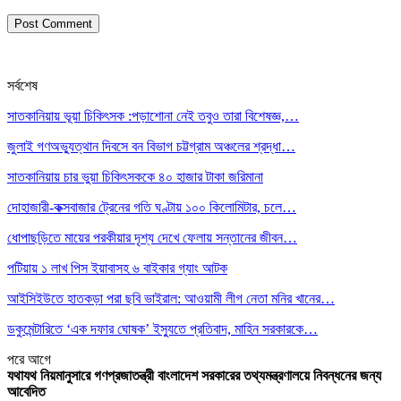
সর্বশেষ
সাতকানিয়ায় ভূয়া চিকিৎসক :পড়াশোনা নেই তবুও তারা বিশেষজ্ঞ,…
জুলাই গণঅভ্যুত্থান দিবসে বন বিভাগ চট্টগ্রাম অঞ্চলের শ্রদ্ধা…
সাতকানিয়ায় চার ভুয়া চিকিৎসককে ৪০ হাজার টাকা জরিমানা
দোহাজারী-কক্সবাজার ট্রেনের গতি ঘণ্টায় ১০০ কিলোমিটার, চলে…
ধোপাছড়িতে মায়ের পরকীয়ার দৃশ্য দেখে ফেলায় সন্তানের জীবন…
পটিয়ায় ১ লাখ পিস ইয়াবাসহ ৬ বাইকার গ্যাং আটক
আইসিইউতে হাতকড়া পরা ছবি ভাইরাল: আওয়ামী লীগ নেতা মনির খানের…
ডকুমেন্টারিতে ‘এক দফার ঘোষক’ ইস্যুতে প্রতিবাদ, মাহিন সরকারকে…
পরে
আগে
যথাযথ নিয়মানুসারে গণপ্রজাতন্ত্রী বাংলাদেশ সরকারের তথ্যমন্ত্রণালয়ে নিবন্ধনের জন্য
আবেদিত