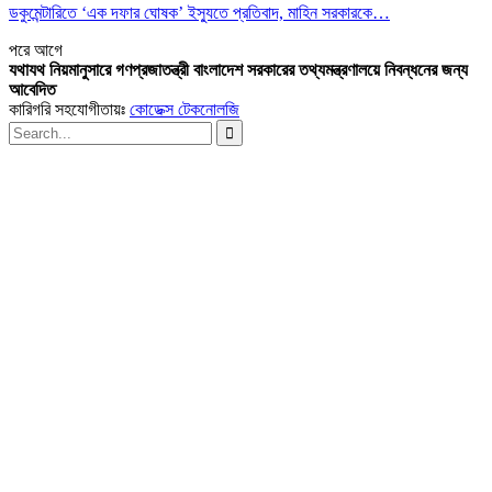
ডকুমেন্টারিতে ‘এক দফার ঘোষক’ ইস্যুতে প্রতিবাদ, মাহিন সরকারকে…
পরে
আগে
যথাযথ নিয়মানুসারে গণপ্রজাতন্ত্রী বাংলাদেশ সরকারের তথ্যমন্ত্রণালয়ে নিবন্ধনের জন্য
আবেদিত
কারিগরি সহযোগীতায়ঃ
কোডেক্স টেকনোলজি