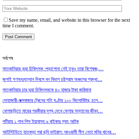
Save my name, email, and website in this browser for the next
time I comment.
সর্বশেষ
সাতকানিয়ায় ভূয়া চিকিৎসক :পড়াশোনা নেই তবুও তারা বিশেষজ্ঞ,…
জুলাই গণঅভ্যুত্থান দিবসে বন বিভাগ চট্টগ্রাম অঞ্চলের শ্রদ্ধা…
সাতকানিয়ায় চার ভুয়া চিকিৎসককে ৪০ হাজার টাকা জরিমানা
দোহাজারী-কক্সবাজার ট্রেনের গতি ঘণ্টায় ১০০ কিলোমিটার, চলে…
ধোপাছড়িতে মায়ের পরকীয়ার দৃশ্য দেখে ফেলায় সন্তানের জীবন…
পটিয়ায় ১ লাখ পিস ইয়াবাসহ ৬ বাইকার গ্যাং আটক
আইসিইউতে হাতকড়া পরা ছবি ভাইরাল: আওয়ামী লীগ নেতা মনির খানের…