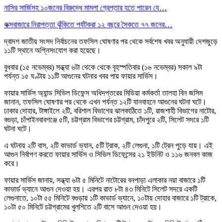
নাসির সার্জিসহ ১০জনের বিরুদ্ধে মামলা গ্রেপ্তার হতে পারেন যে…
কক্সবাজারে নিরাপত্তা ঝুঁকিতে পর্যটকরা ১২ বছরে সৈকতে ৭৭ জনের…
দ্বাদশ জাতীয় সংসদ নির্বাচনের তফসিল ঘোষণার পর থেকে সর্বশেষ খবর অনুযায়ী দেশজুড়ে
১১টি স্থানে অগ্নিসংযোগ করা হয়েছে।
বুধবার (১৫ নভেম্বর) সন্ধ্যা ৬টা থেকে থেকে বৃহস্পতিবার (১৬ নভেম্বর) সকাল ৯টা
পর্যন্ত ১৫ ঘণ্টায় ১১টি আগুনের ঘটনার খবর পায় ফায়ার সার্ভিস।
ফায়ার সার্ভিস অ্যান্ড সিভিল ডিফেন্স অধিদপ্তরের মিডিয়া কর্মকর্তা তালহা বিন জসিম
জানান, তফসিল ঘোষণার পর থেকে এখন পর্যন্ত ১২টি যানবাহনে আগুনের ঘটনা ঘটে।
ঢাকার দোহার, টাঙ্গাইলে ২টি, বরিশাল বিভাগের ঝালকাঠিতে ১টি, রাজশাহী বিভাগের নাটোর,
বগুড়া, চাঁপাইনবাবগঞ্জে ৫টি, চট্টগ্রাম বিভাগের চট্টগ্রাম, চাঁদপুরে ২টি, সিলেট সদরে ১টি
ঘটনা ঘটে।
এ ঘটনায় ২টি বাস, ২টি কাভার্ড ভ্যান, ৫টি ট্রাক, ২টি লেগুনা, ১টি ট্রেন পুড়ে যায়। এই
আগুন নির্বাপণ করতে ফায়ার সার্ভিস ও সিভিল ডিফেন্সের ২১ ইউনিট ও ১১৬ জনবল কাজ
করে।
ফায়ার সার্ভিস জানায়, সন্ধ্যা ৬টা ৫ মিনিটে নাটোরের বনপাড়া এলাকার নয়া বাজারে ১টি
কাভার্ড ভ্যানে আগুন দেওয়া হয়। এরপর রাত ৮টা ৪৩ মিনিটে সিলেট সদরে একটি
লেগুনাতে, ১০টা ৫৫ মিনিটে বগুড়ায় ১টি কাভার্ড ভ্যানে, ১০টায় দোহার বাজারে ১টি ট্রাকে,
১০টা ৫০ মিনিটে চট্টগ্রামের খুলশিতে ২টি বাসে আগুন দেওয়া হয়।