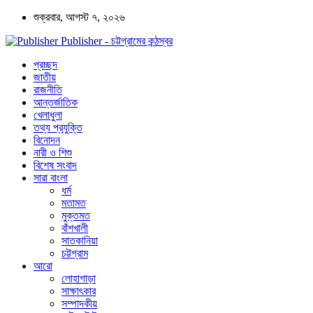
শুক্রবার, আগস্ট ৭, ২০২৬
Publisher - চট্টগ্রামের কন্ঠস্বর
প্রচ্ছদ
জাতীয়
রাজনীতি
আন্তর্জাতিক
খেলাধুলা
তথ্য প্রযুক্তি
বিনোদন
নারী ও শিশু
বিশেষ সংবাদ
সারা বাংলা
ধর্ম
মতামত
মুক্তমত
বাঁশখালী
সাতকানিয়া
চট্টগ্রাম
আরো
লোহাগাড়া
সাক্ষাৎকার
সম্পাদকীয়