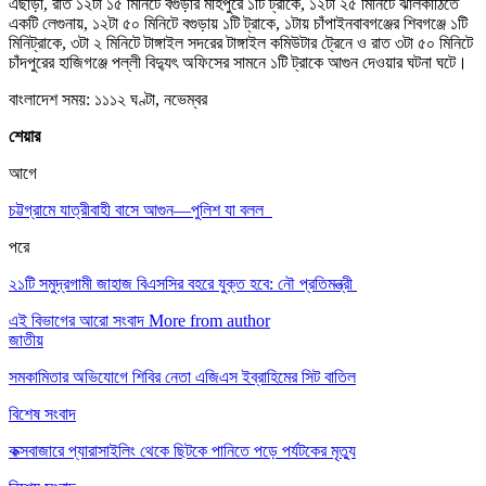
এছাড়া, রাত ১২টা ১৫ মিনিটে বগুড়ার মহিপুরে ১টি ট্রাকে, ১২টা ২৫ মিনিটে ঝালকাঠিতে
একটি লেগুনায়, ১২টা ৫০ মিনিটে বগুড়ায় ১টি ট্রাকে, ১টায় চাঁপাইনবাবগঞ্জের শিবগঞ্জে ১টি
মিনিট্রাকে, ৩টা ২ মিনিটে টাঙ্গাইল সদরের টাঙ্গাইল কমিউটার ট্রেনে ও রাত ৩টা ৫০ মিনিটে
চাঁদপুরের হাজিগঞ্জে পল্লী বিদ্যুৎ অফিসের সামনে ১টি ট্রাকে আগুন দেওয়ার ঘটনা ঘটে।
বাংলাদেশ সময়: ১১১২ ঘণ্টা, নভেম্বর
শেয়ার
আগে
চট্টগ্রামে যাত্রীবাহী বাসে আগুন—পুলিশ যা বলল
পরে
২১টি সমুদ্রগামী জাহাজ বিএসসির বহরে যুক্ত হবে: নৌ প্রতিমন্ত্রী
এই বিভাগের আরো সংবাদ
More from author
জাতীয়
সমকামিতার অভিযোগে শিবির নেতা এজিএস ইব্রাহিমের সিট বাতিল
বিশেষ সংবাদ
কক্সবাজারে প্যারাসাইলিং থেকে ছিটকে পানিতে পড়ে পর্যটকের মৃত্যু