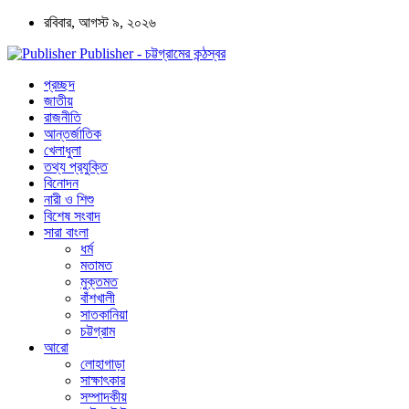
রবিবার, আগস্ট ৯, ২০২৬
Publisher - চট্টগ্রামের কন্ঠস্বর
প্রচ্ছদ
জাতীয়
রাজনীতি
আন্তর্জাতিক
খেলাধুলা
তথ্য প্রযুক্তি
বিনোদন
নারী ও শিশু
বিশেষ সংবাদ
সারা বাংলা
ধর্ম
মতামত
মুক্তমত
বাঁশখালী
সাতকানিয়া
চট্টগ্রাম
আরো
লোহাগাড়া
সাক্ষাৎকার
সম্পাদকীয়