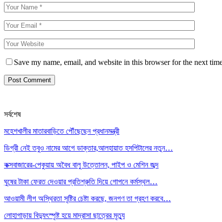
Save my name, email, and website in this browser for the next tim
সর্বশেষ
মহেশখালীর মাতারবাড়িতে পৌঁছেছেন প্রধানমন্ত্রী
ডিগ্রী নেই তবুও নামের আগে ডাক্তার,আলহায়াত হসপিটালের নতুন…
কক্সবাজারের-পেকুয়ায় অবৈধ বালু উত্তোলন, পাইপ ও মেশিন জব্দ
ঘুষের টাকা ফেরত দেওয়ার প্রতিশ্রুতি দিয়ে গোপনে কর্মস্থল…
আওয়ামী লীগ অস্থিরতা সৃষ্টির চেষ্টা করছে, জনগণ তা গ্রহণ করবে…
লোহাগাড়ায় বিদ্যুৎস্পৃষ্ট হয়ে মাদ্রাসা ছাত্রের মৃত্যু