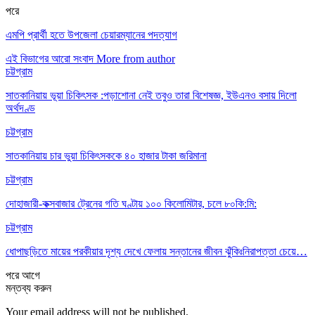
পরে
এমপি প্রার্থী হতে উপজেলা চেয়ারম্যানের পদত্যাগ
এই বিভাগের আরো সংবাদ
More from author
চট্টগ্রাম
সাতকানিয়ায় ভূয়া চিকিৎসক :পড়াশোনা নেই তবুও তারা বিশেষজ্ঞ, ইউএনও বসায় দিলো
অর্থদণ্ড
চট্টগ্রাম
সাতকানিয়ায় চার ভুয়া চিকিৎসককে ৪০ হাজার টাকা জরিমানা
চট্টগ্রাম
দোহাজারী-কক্সবাজার ট্রেনের গতি ঘণ্টায় ১০০ কিলোমিটার, চলে ৮০কি:মি:
চট্টগ্রাম
ধোপাছড়িতে মায়ের পরকীয়ার দৃশ্য দেখে ফেলায় সন্তানের জীবন ঝুঁকিঃনিরাপত্তা চেয়ে…
পরে
আগে
মন্তব্য করুন
Your email address will not be published.