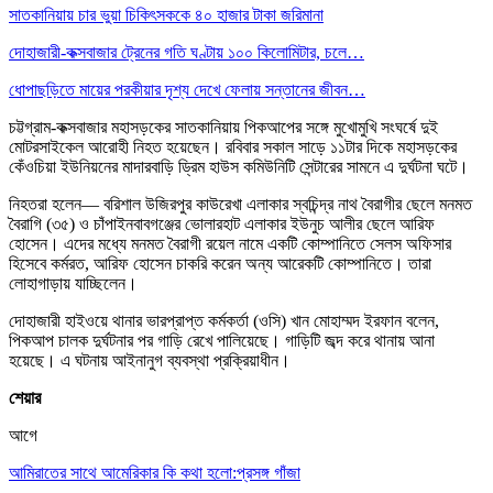
সাতকানিয়ায় চার ভুয়া চিকিৎসককে ৪০ হাজার টাকা জরিমানা
দোহাজারী-কক্সবাজার ট্রেনের গতি ঘণ্টায় ১০০ কিলোমিটার, চলে…
ধোপাছড়িতে মায়ের পরকীয়ার দৃশ্য দেখে ফেলায় সন্তানের জীবন…
চট্টগ্রাম-কক্সবাজার মহাসড়কের সাতকানিয়ায় পিকআপের সঙ্গে মুখোমুখি সংঘর্ষে দুই
মোটরসাইকেল আরোহী নিহত হয়েছেন। রবিবার সকাল সাড়ে ১১টার দিকে মহাসড়কের
কেঁওচিয়া ইউনিয়নের মাদারবাড়ি ড্রিম হাউস কমিউনিটি সেন্টারের সামনে এ দুর্ঘটনা ঘটে।
নিহতরা হলেন— বরিশাল উজিরপুর কাউরেখা এলাকার স্বচিন্দ্র নাথ বৈরাগীর ছেলে মনমত
বৈরাগি (৩৫) ও চাঁপাইনবাবগঞ্জের ভোলারহাট এলাকার ইউনুচ আলীর ছেলে আরিফ
হোসেন। এদের মধ্যে মনমত বৈরাগী রয়েল নামে একটি কোম্পানিতে সেলস অফিসার
হিসেবে কর্মরত, আরিফ হোসেন চাকরি করেন অন্য আরেকটি কোম্পানিতে। তারা
লোহাগাড়ায় যাচ্ছিলেন।
দোহাজারী হাইওয়ে থানার ভারপ্রাপ্ত কর্মকর্তা (ওসি) খান মোহাম্মদ ইরফান বলেন,
পিকআপ চালক দুর্ঘটনার পর গাড়ি রেখে পালিয়েছে। গাড়িটি জব্দ করে থানায় আনা
হয়েছে। এ ঘটনায় আইনানুগ ব্যবস্থা প্রক্রিয়াধীন।
শেয়ার
আগে
আমিরাতের সাথে আমেরিকার কি কথা হলো:প্রসঙ্গ গাঁজা