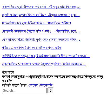
সাতকানিয়ায় ভূয়া চিকিৎসক :পড়াশোনা নেই তবুও তারা বিশেষজ্ঞ,…
জুলাই গণঅভ্যুত্থান দিবসে বন বিভাগ চট্টগ্রাম অঞ্চলের শ্রদ্ধা…
সাতকানিয়ায় চার ভুয়া চিকিৎসককে ৪০ হাজার টাকা জরিমানা
দোহাজারী-কক্সবাজার ট্রেনের গতি ঘণ্টায় ১০০ কিলোমিটার, চলে…
ধোপাছড়িতে মায়ের পরকীয়ার দৃশ্য দেখে ফেলায় সন্তানের জীবন…
পটিয়ায় ১ লাখ পিস ইয়াবাসহ ৬ বাইকার গ্যাং আটক
আইসিইউতে হাতকড়া পরা ছবি ভাইরাল: আওয়ামী লীগ নেতা মনির খানের…
ডকুমেন্টারিতে ‘এক দফার ঘোষক’ ইস্যুতে প্রতিবাদ, মাহিন সরকারকে…
পরে
আগে
যথাযথ নিয়মানুসারে গণপ্রজাতন্ত্রী বাংলাদেশ সরকারের তথ্যমন্ত্রণালয়ে নিবন্ধনের জন্য
আবেদিত
কারিগরি সহযোগীতায়ঃ
কোডেক্স টেকনোলজি