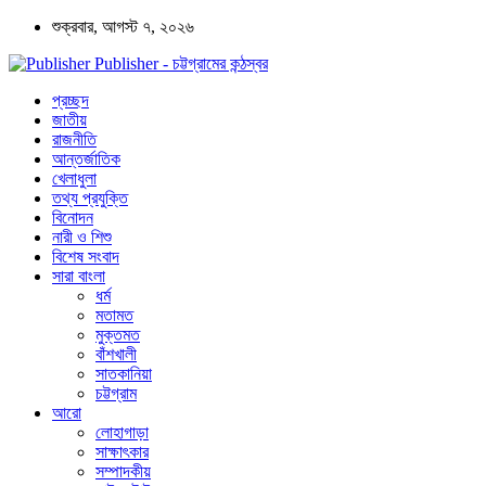
শুক্রবার, আগস্ট ৭, ২০২৬
Publisher - চট্টগ্রামের কন্ঠস্বর
প্রচ্ছদ
জাতীয়
রাজনীতি
আন্তর্জাতিক
খেলাধুলা
তথ্য প্রযুক্তি
বিনোদন
নারী ও শিশু
বিশেষ সংবাদ
সারা বাংলা
ধর্ম
মতামত
মুক্তমত
বাঁশখালী
সাতকানিয়া
চট্টগ্রাম
আরো
লোহাগাড়া
সাক্ষাৎকার
সম্পাদকীয়