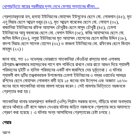
ধোপাছড়িতে মায়ের পরকীয়ার দৃশ্য দেখে ফেলায় সন্তানের জীবন…
গ্রেপ্তারকৃতরা হল, ছদাহা ইউনিয়নের মোহাম্মদ ইউসুফের ছেলে মো. লোকমান (৪৫), মৃত
এনু মিয়ার ছেলে আব্দুল গুয়ূর (৪২), মৃত আব্দুল বারেকের ছেলে মো. সোহাগ (৩২),
বাজালিয়া ইউনিয়নের রফিক আহাম্মদ চৌধুরীর ছেলে মাসুদ চৌধুরী (৪৫), ঢেমশা
ইউনিয়নের আবু বক্করের ছেলে মো. বেলাল উদ্দিন (৩৫), কবির আহাম্মদের ছেলে মো.
জসিম উদ্দিন (৪৮), নলুয়া ইউনিয়নের মৃত আহাম্মদ হোসেনের ছেলে জমির উদ্দিন (৩৮),
বাদশা মিয়ার ছেলে সাদেক হোসেন (৩২) ও কাঞ্চনা ইউনিয়নের মো. রফিকের ছেলে জিহাদ
মাহমুদ (২২)।
জানা যায়, গত ২০ নভেম্বর ভোররাতে সাতকানিয়া কেঁওচিয়া রাস্তার মাথা এলাকায়
চট্টগ্রাম-কক্সবাজার মহাসড়কের পাশে বাস পার্কিংয়ে রাখলে ভোর রাতে আগুন দিয়ে শ্যামলী
পরিবহনের দুইটি ও হানিফ পরিবহনের একটি বাস জ্বালিয়ে দেয় দুর্বৃত্তরা। এ ঘটনায়
শ্যামলী বাস দুটির তত্ত্বাবধায়ক উপজেলার ঢেমশা ইউনিয়নের ৩ নম্বর ওয়ার্ডের আবদুর
রশিদের ছেলে মোহাম্মদ লোকমান বাদী হয়ে ১৫ জনের নাম উল্লেখ এবং অজ্ঞাত ২৫/৩০
জনের নামে সাতকানিয়া থানায় মামলা দায়ের করেন। সেই মামলার ভিত্তিতে নয়জনকে
গ্রেপ্তার করা হয়।
সাতকানিয়া থানার ভারপ্রাপ্ত কর্মকর্তা (ওসি) প্রিটন সরকার বলেন, দাঁড়িয়ে থাকা অবস্থায়
রাতের আঁধারে ৩টি বাসে আগুন দেওয়ার ঘটনায় জড়িত নয়জনকে গ্রেপ্তার করে আদালতে
প্রেরণ করা হয়েছে। এ ঘটনায় অন্য আসামিদের গ্রেপ্তারের চেষ্টা চলছে।
শেয়ার
আগে