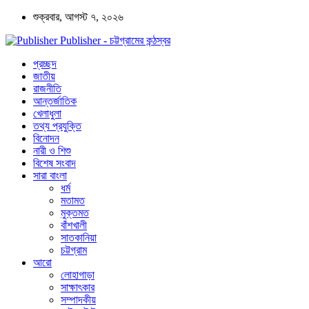
শুক্রবার, আগস্ট ৭, ২০২৬
Publisher - চট্টগ্রামের কন্ঠস্বর
প্রচ্ছদ
জাতীয়
রাজনীতি
আন্তর্জাতিক
খেলাধুলা
তথ্য প্রযুক্তি
বিনোদন
নারী ও শিশু
বিশেষ সংবাদ
সারা বাংলা
ধর্ম
মতামত
মুক্তমত
বাঁশখালী
সাতকানিয়া
চট্টগ্রাম
আরো
লোহাগাড়া
সাক্ষাৎকার
সম্পাদকীয়