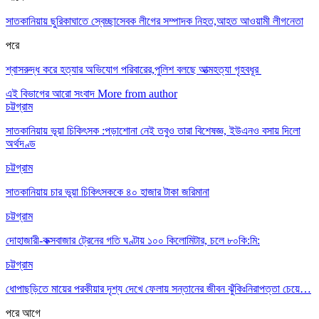
সাতকানিয়ায় ছুরিকাঘাতে স্বেচ্ছাসেবক লীগের সম্পাদক নিহত,আহত আওয়ামী লীগনেতা
পরে
শ্বাসরুদ্ধ করে হত্যার অভিযোগ পরিবারের,পুলিশ বলছে আত্মহত্যা গৃহবধূর
এই বিভাগের আরো সংবাদ
More from author
চট্টগ্রাম
সাতকানিয়ায় ভূয়া চিকিৎসক :পড়াশোনা নেই তবুও তারা বিশেষজ্ঞ, ইউএনও বসায় দিলো
অর্থদণ্ড
চট্টগ্রাম
সাতকানিয়ায় চার ভুয়া চিকিৎসককে ৪০ হাজার টাকা জরিমানা
চট্টগ্রাম
দোহাজারী-কক্সবাজার ট্রেনের গতি ঘণ্টায় ১০০ কিলোমিটার, চলে ৮০কি:মি:
চট্টগ্রাম
ধোপাছড়িতে মায়ের পরকীয়ার দৃশ্য দেখে ফেলায় সন্তানের জীবন ঝুঁকিঃনিরাপত্তা চেয়ে…
পরে
আগে