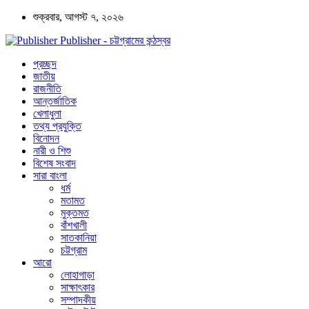
শুক্রবার, আগস্ট ৭, ২০২৬
Publisher - চট্টগ্রামের কন্ঠস্বর
প্রচ্ছদ
জাতীয়
রাজনীতি
আন্তর্জাতিক
খেলাধুলা
তথ্য প্রযুক্তি
বিনোদন
নারী ও শিশু
বিশেষ সংবাদ
সারা বাংলা
ধর্ম
মতামত
মুক্তমত
বাঁশখালী
সাতকানিয়া
চট্টগ্রাম
আরো
লোহাগাড়া
সাক্ষাৎকার
সম্পাদকীয়