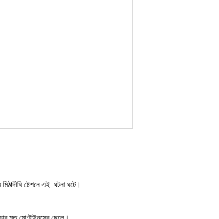
 মিঠাদীঘি ষ্টেশনে এই ঘটনা ঘটে।
াড়ার মৃত মো:ইউনুসের ছেলে।