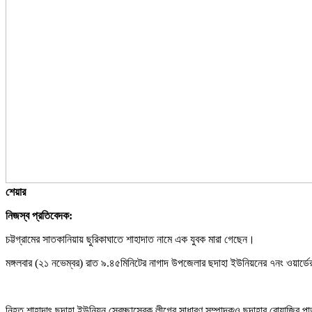
শেয়ার
নিজস্ব প্রতিবেদক:
চট্টগ্রামের সাতকানিয়ায় ছুরিকাঘাতে শাহাদাত নামে এক যুবক মারা গেছেন।
মঙ্গলবার (২১ নভেম্বর) রাত ৯.৪৫মিনিটের নাগাদ উপজেলার ছদাহা ইউনিয়নের ৭নং ওয়ার্ডের
নিহত শাহাদাৎ ছদাহা ইউনিয়ন স্বেচ্ছাসেবক লীগের সাধারণ সম্পাদকও ছদাহার রোয়াজির প