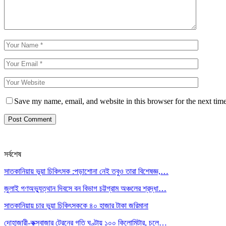
Save my name, email, and website in this browser for the next tim
সর্বশেষ
সাতকানিয়ায় ভূয়া চিকিৎসক :পড়াশোনা নেই তবুও তারা বিশেষজ্ঞ,…
জুলাই গণঅভ্যুত্থান দিবসে বন বিভাগ চট্টগ্রাম অঞ্চলের শ্রদ্ধা…
সাতকানিয়ায় চার ভুয়া চিকিৎসককে ৪০ হাজার টাকা জরিমানা
দোহাজারী-কক্সবাজার ট্রেনের গতি ঘণ্টায় ১০০ কিলোমিটার, চলে…