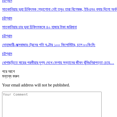
চট্টগ্রাম
সাতকানিয়ায় ভূয়া চিকিৎসক :পড়াশোনা নেই তবুও তারা বিশেষজ্ঞ, ইউএনও বসায় দিলো অর্থ
চট্টগ্রাম
সাতকানিয়ায় চার ভুয়া চিকিৎসককে ৪০ হাজার টাকা জরিমানা
চট্টগ্রাম
দোহাজারী-কক্সবাজার ট্রেনের গতি ঘণ্টায় ১০০ কিলোমিটার, চলে ৮০কি:মি:
চট্টগ্রাম
ধোপাছড়িতে মায়ের পরকীয়ার দৃশ্য দেখে ফেলায় সন্তানের জীবন ঝুঁকিঃনিরাপত্তা চেয়ে…
পরে
আগে
মন্তব্য করুন
Your email address will not be published.