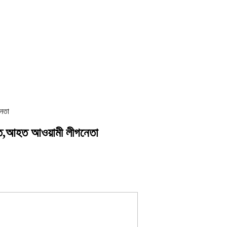
নেতা
নিহত,আহত আওয়ামী লীগনেতা