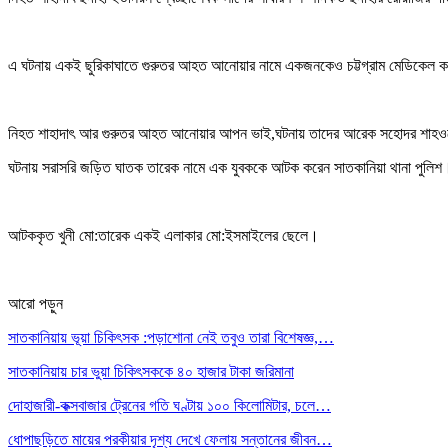
এ ঘটনায় একই ছুরিকাঘাতে গুরুতর আহত আনোয়ার নামে একজনকেও চট্টগ্রাম মেডিকেল 
নিহত শাহাদাৎ আর গুরুতর আহত আনোয়ার আপন ভাই,ঘটনায় তাদের আরেক সহোদর শাহওনে
ঘটনায় সরাসরি জড়িত ঘাতক তারেক নামে এক যুবককে আটক করেন সাতকানিয়া থানা পুলিশ
আটককৃত খুনী মো:তারেক একই এলাকার মো:ইসমাইলের ছেলে।
আরো পড়ুন
সাতকানিয়ায় ভূয়া চিকিৎসক :পড়াশোনা নেই তবুও তারা বিশেষজ্ঞ,…
সাতকানিয়ায় চার ভুয়া চিকিৎসককে ৪০ হাজার টাকা জরিমানা
দোহাজারী-কক্সবাজার ট্রেনের গতি ঘণ্টায় ১০০ কিলোমিটার, চলে…
ধোপাছড়িতে মায়ের পরকীয়ার দৃশ্য দেখে ফেলায় সন্তানের জীবন…