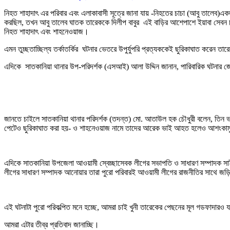
নিহত শাহাদাৎ এর পরিবার এবং এলাকাবাসী সূত্রে জানা যায় -নিহতের চাচা (আবু তালেব)এ
করছিল, তখন আবু তালেব ঘাতক তারেককে দিলীপ বাবুর এই বাড়ির আশেপাশে ইয়াবা সেবন চ
নিহত শাহাদাৎ এবং শাহনেওয়াজ।
এমন তুচ্ছতাচ্ছিল্য তর্কাতর্কির ঘটনার ভেতরে উপুর্যুপরি প্রত্যককেই ছুরিকাঘাত করেন তা
এদিকে সাতকানিয়া থানার উপ-পরিদর্শক (এসআই) আলা উদ্দিন জানান, পারিবারিক ঘটনার 
জানতে চাইলে সাতকানিয়া থানার পরিদর্শক (তদন্ত) মো. আতাউল হক চৌধুরী বলেন, তিন ভ
পেটেও ছুরিকাঘাত করা হয়- ও শাহনেওয়াজ নামে তাদের আরেক ভাই আহত হলেও আশংকা
এদিকে সাতকানিয়া উপজেলা আওয়ামী স্বেচ্ছাসেবক লীগের সভাপতি ও সাধারণ সম্পাদক সাইফ
লীগের সাধারণ সম্পাদক আনোয়ার তারা পুরো পরিবারই আওয়ামী লীগের রাজনীতির সাথে জ
এই ঘটনাটা পুরো পরিকল্পিত মনে হচ্ছে, আমরা চাই খুনী তারেকের পেছনের মূল গডফাদার
আমরা এটার তীব্র প্রতিবাদ জানাচ্ছি।