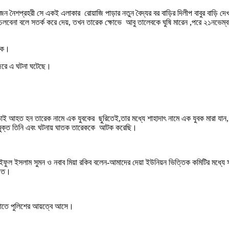
কজন নৈশপ্রহরী সে একই এলাকার রোয়াজি পাড়ার নতুন বৈদ্যর বর বাড়ির দিলীপ বাবুর বাড়ি দে
লবেনা বলে সতর্ক করে দেয়, তখন তারেক ক্ষোভে আবু তালেবকে ঘুষি মারেন ,পরে ২১নভেম্ব
রেক।
জেরে এ ঘটনা ঘটেছে।
াই আহত হন তারেক নামে এক যুবকের ছুরিতেই,তার মধ্যে শাহাদাৎ নামে এক যুবক মারা যান
মুক্ত তিনি এবং ঘটনায় ঘাতক তারেককে আটক করেছি।
ুল ইসলাম সুমন ও নবাব মিয়া রকিব বলেন-আমাদের দেয়া ইউনিয়ন ভিত্তিক কমিটির মধ্যে সব
ড়িত।
ও যাতে পুলিশের আয়ত্বে আসে।