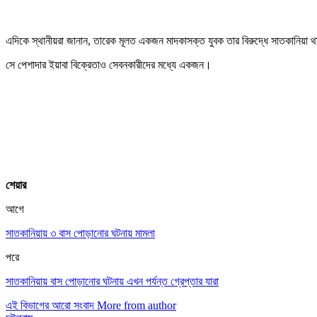
এদিকে স্থানীয়রা জানান, তারেক মূলত একজন মাদকাসক্ত যুবক তার বিরুদ্ধে সাতকানিয়
সে পেশাদার ইয়াবা বিক্রেতাও সেবনকারীদের মধ্যে একজন।
শেয়ার
আগে
সাতকানিয়ায় ৩ বাস পোড়ানোর ঘটনায় মামলা
পরে
সাতকানিয়ায় বাস পোড়ানোর ঘটনায় এখন পর্যন্ত গ্রেপ্তার যারা
এই বিভাগের আরো সংবাদ
More from author