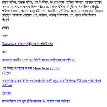
রুহুল আমিন, হারুনুর রশিদ, এস বি জীবন, উৎপল বড়ুয়া, তুহিবুল ইসলাম, সাঈদুর রহমান,
সাদ্দাম হোসেন, আহাসান উদ্দিন পারভেজ, সেলিম উদ্দিন চৌধুরী, জসিম উদ্দিন চৌধুরী,
শহিদুল ইসলাম, প্রভাস চক্রবর্তী, মো. কমরুদ্দিন, তৌহিদুর রহমান, সোহেল রানা, ইমরান
সোহেল, আরফাত হোসেন, মো. আসিফ, আরিফুল ইসলাম, মো. নুরুল কবির রিফাত
প্রমুখ।
শেয়ার
আগে
বিএমএসএফ’র খাগড়াছড়ি জেলা কমিটি গঠন
পরে
স্বেচ্ছাসেবকলীগ নেতা খুন: ইউপি সদস্য আরিফসহ আসামি ২১
এই বিভাগের আরো সংবাদ
More from author
চট্টগ্রাম
সাতকানিয়ায় ভূয়া চিকিৎসক :পড়াশোনা নেই তবুও তারা বিশেষজ্ঞ, ইউএনও বসায় দিলো
অর্থদণ্ড
চট্টগ্রাম
সাতকানিয়ায় চার ভুয়া চিকিৎসককে ৪০ হাজার টাকা জরিমানা