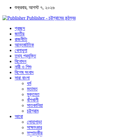
শুক্রবার, আগস্ট ৭, ২০২৬
Publisher - চট্টগ্রামের কন্ঠস্বর
প্রচ্ছদ
জাতীয়
রাজনীতি
আন্তর্জাতিক
খেলাধুলা
তথ্য প্রযুক্তি
বিনোদন
নারী ও শিশু
বিশেষ সংবাদ
সারা বাংলা
ধর্ম
মতামত
মুক্তমত
বাঁশখালী
সাতকানিয়া
চট্টগ্রাম
আরো
লোহাগাড়া
সাক্ষাৎকার
সম্পাদকীয়