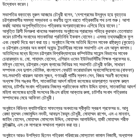
উদ্বোধন করেন।
সভাপতির বক্তব্যে নুরুল আবছার চৌধুরী বলেন, ‘দেশপ্রেমের উদ্বুদ্ধ হয়ে বৃহত্তর
চট্টগ্রামবাসীর সমস্যা সম্ভাবনা ও করণীয় তুলে ধরতে পত্রিকাটির পথ চলা শুরু। আশা
করছি আমার অনুপস্থিতিতেও পত্রিকার অগ্রযাত্রাকেও এগিয়ে নিয়ে যাবেন।’
আবৃত্তি শিল্পী দিলরুবা খানমের সঞ্চালনায় অনুষ্ঠানের প্রারম্ভে পবিত্র কুরআন তেলোয়াত
করেন চাটগাঁর সংবাদের সাতকানিয়া প্রতিনিধি ইকবাল হোসেন। এসময় তথ্যমন্ত্রীকে ফুল
এবং ক্রেস্ট দিয়ে বরণ করা হয়। অনুষ্ঠানে বিশেষ অতিথি ছিলেন সাবেক রাষ্ট্রদূত (কুয়েত)
ও চট্টগ্রাম চেম্বার অব কমার্স অ্যান্ড ইন্ডাস্ট্রির সাবেক সভাপতি এস এম আবুল কালাম।
অতিথিদের মধ্যে ছিলেন চট্টগ্রাম বিশ্ববিদ্যালয়ের কম্পিউটার সায়েন্স বিভাগের সাবেক
চেয়ারম্যান ড. মো. শাহাদাৎ হোসেন, এশিয়ান ওমেন ইউনিভার্সিটির শিক্ষক প্রফেসর ড.
মঈনুল হোসেন, চট্টগ্রাম প্রেস ক্লাবের সিনিয়র সহ সভাপতি চৌধুরী ফরিদ, সাধারণ
সম্পাদক দেব দুলাল ভৌমিক, বাংলাদেশ ফ্রেইট ফরোয়ার্ডারস অ্যাসোসিয়েশনের (বাফফা)
সহ-সভাপতি খায়রুল আনাম সুজন, গণতন্ত্রী পার্টির স্বপন সেন, বিজয় স্মরণী কলেজের
অধ্যক্ষ শিব শঙ্কর শীল, সাতকানিয়া আদর্শ মহিলা কলেজের ভারপ্রাপ্ত অধ্যক্ষ রুহুল
কাদের, চাটগাঁর সংবাদ পত্রিকার নিজস্ব প্রতিবেদক মাঈন উদ্দিন হাসান, সাতকানিয়া আদর্শ
মহিলা কলেজের ছাত্রী সংসদের জিএস রহিমা আক্তার রুমা, চাটগাঁর সংবাদ পত্রিকার
সম্পাদকের মেয়ে আফিফা চৌধুরী।
অনুষ্ঠানে বিভিন্ন ক্যাটাগরিতে সাফল্যের অবদানের স্বীকৃতি স্বরূপ প্রফেসর ড. আবু
রেজা মুহম্মদ নেজামুদ্দিন নদভী, আবদুল কৈয়ূম চৌধুরী, মোহাম্মদ রাশেদ, এম এ মান্নান,
জাহিদ হোসেন, মোহাম্মদ মোসলেম উদ্দিন, মোহাম্মদ আলাউদ্দিন, হাজী মোহাম্মদ শরীফ
কন্ট্রাাক্টর, এস কে সাগরকে সম্মাননা প্রদান করা হয়।
অনুষ্ঠানে আরও উপস্থিত ছিলেন পত্রিকা পরিবারের মোস্তাফা কামাল নিজামী, অধ্যাপক