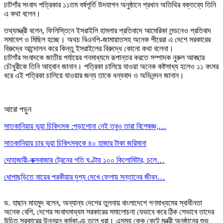
চাটগাঁর সংবাদ পত্রিকার ১১তম বর্ষপূর্তি উদযাপন অনুষ্ঠানে প্রধান অতিথির বক্তব্যে তিনি
এ কথা বলেন।
তথ্যমন্ত্রী বলেন, ফিলিস্তিনে ইসরাইলি হামলার প্রতিবাদে আমেরিকা লন্ডনেও প্রতিবাদ
সমাবেশ ও মিছিল হচ্ছে। অথচ বিএনপি-জামায়াতসহ অনেক পীরেরা এ দেশে সরকারের
বিরুদ্ধে আন্দোলন করে কিন্তু ইসরাইলের বিরুদ্ধে কোনো কথা বলেনা।
চাটগাঁর সংবাদকে জাতীয় পর্যায়ের গনমাধ্যমে রূপান্তর করতে সম্পাদক নুরুল আবছার
চৌধুরীকে তিনি আহ্বান জানান। পত্রিকা চালিয়ে যাওয়া অনেক কষ্টসাধ্য হলেও ১১ বৎসর
ধরে এই পত্রিকা চালিয়ে যাওয়ার জন্য তাকে ধন্যবাদ ও অভিনন্দন জানান।
আরো পড়ুন
সাতকানিয়ায় ভূয়া চিকিৎসক :পড়াশোনা নেই তবুও তারা বিশেষজ্ঞ,…
সাতকানিয়ায় চার ভুয়া চিকিৎসককে ৪০ হাজার টাকা জরিমানা
দোহাজারী-কক্সবাজার ট্রেনের গতি ঘণ্টায় ১০০ কিলোমিটার, চলে…
ধোপাছড়িতে মায়ের পরকীয়ার দৃশ্য দেখে ফেলায় সন্তানের জীবন…
ড. হাছান মাহমুদ বলেন, অন্যান্য দেশের তুলনায় বাংলাদেশে গণমাধ্যমের স্বাধীনতা
অনেক বেশি, দেশের সংবাদমাধ্যম সরকারের সমালোচনা যেভাবে করে ঠিক সেভাবে তাদের
উচিত সরকারের উন্নয়ন কর্মকাণ্ড তুলে ধরা। এসময় কেক কেটে মন্ত্রী অনুষ্ঠানের শুভ