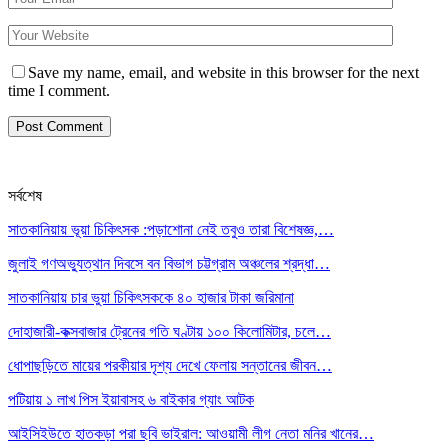
Save my name, email, and website in this browser for the next
time I comment.
সর্বশেষ
সাতকানিয়ায় ভূয়া চিকিৎসক :পড়াশোনা নেই তবুও তারা বিশেষজ্ঞ,…
জুলাই গণঅভ্যুত্থান দিবসে বন বিভাগ চট্টগ্রাম অঞ্চলের শ্রদ্ধা…
সাতকানিয়ায় চার ভুয়া চিকিৎসককে ৪০ হাজার টাকা জরিমানা
দোহাজারী-কক্সবাজার ট্রেনের গতি ঘণ্টায় ১০০ কিলোমিটার, চলে…
ধোপাছড়িতে মায়ের পরকীয়ার দৃশ্য দেখে ফেলায় সন্তানের জীবন…
পটিয়ায় ১ লাখ পিস ইয়াবাসহ ৬ বাইকার গ্যাং আটক
আইসিইউতে হাতকড়া পরা ছবি ভাইরাল: আওয়ামী লীগ নেতা মনির খানের…