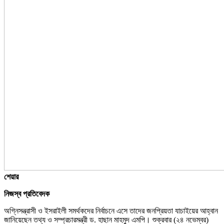
শেয়ার
নিজস্ব প্রতিবেদক
অগ্নিসন্ত্রাসী ও ইসরাইলী সমর্থকদের নির্বাচনে এসে তাদের জনপ্রিয়তা যাচাইয়ের আহ্বান
জানিয়েছেন তথ্য ও সম্প্রচারমন্ত্রী ড. হাছান মাহমুদ এমপি। শুক্রবার (২৪ নভেম্বর)