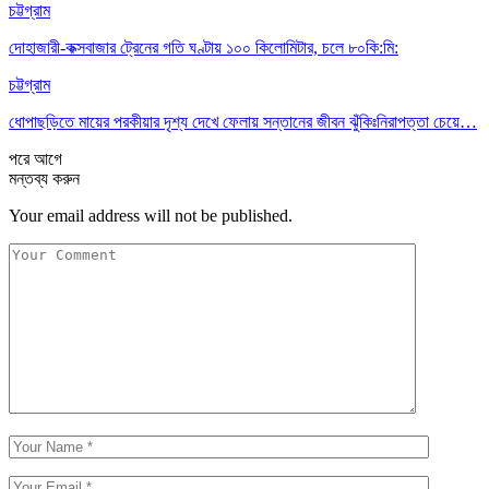
চট্টগ্রাম
দোহাজারী-কক্সবাজার ট্রেনের গতি ঘণ্টায় ১০০ কিলোমিটার, চলে ৮০কি:মি:
চট্টগ্রাম
ধোপাছড়িতে মায়ের পরকীয়ার দৃশ্য দেখে ফেলায় সন্তানের জীবন ঝুঁকিঃনিরাপত্তা চেয়ে…
পরে
আগে
মন্তব্য করুন
Your email address will not be published.