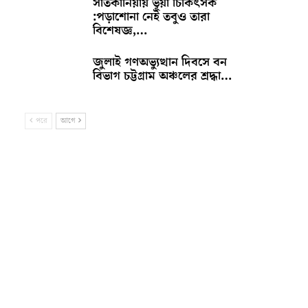
সাতকানিয়ায় ভূয়া চিকিৎসক
:পড়াশোনা নেই তবুও তারা
বিশেষজ্ঞ,…
জুলাই গণঅভ্যুত্থান দিবসে বন
বিভাগ চট্টগ্রাম অঞ্চলের শ্রদ্ধা…
পরে
আগে