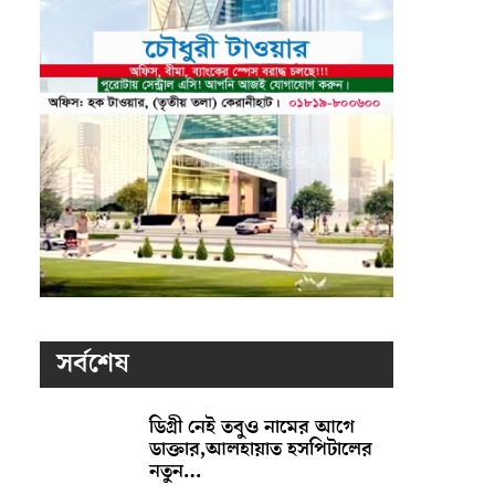
সর্বশেষ
ডিগ্রী নেই তবুও নামের আগে
ডাক্তার,আলহায়াত হসপিটালের
নতুন…