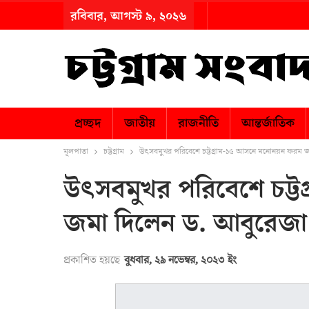
রবিবার, আগস্ট ৯, ২০২৬
প্রচ্ছদ
জাতীয়
রাজনীতি
আন্তর্জাতিক
মূলপাতা
চট্টগ্রাম
উৎসবমুখর পরিবেশে চট্টগ্রাম-১৫ আসনে মনোনয়ন ফরম 
উৎসবমুখর পরিবেশে চট্
জমা দিলেন ড. আবুরেজা
প্রকাশিত হয়ছে
বুধবার, ২৯ নভেম্বর, ২০২৩ ইং