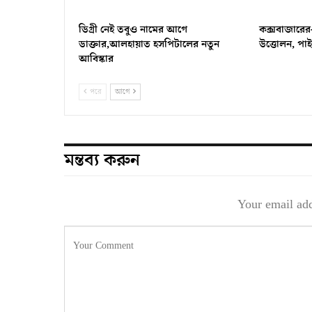
ডিগ্রী নেই তবুও নামের আগে
কক্সবাজারের
ডাক্তার,আলহায়াত হসপিটালের নতুন
উত্তোলন, পা
আবিস্কার
পরে
আগে
মন্তব্য করুন
Your email add