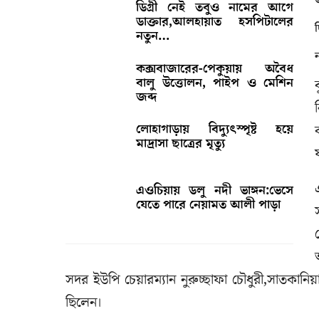
ডিগ্রী নেই তবুও নামের আগে
ডাক্তার,আলহায়াত হসপিটালের
নতুন…
কক্সবাজারের-পেকুয়ায় অবৈধ
বালু উত্তোলন, পাইপ ও মেশিন
জব্দ
লোহাগাড়ায় বিদ্যুৎস্পৃষ্ট হয়ে
মাদ্রাসা ছাত্রের মৃত্যু
এওচিয়ায় ডলু নদী ভাঙ্গন:ভেসে
যেতে পারে নেয়ামত আলী পাড়া
সদর ইউপি চেয়ারম্যান নুরুচ্ছাফা চৌধুরী,সাতকানি
ছিলেন।