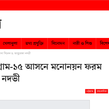
খেলাধুলা
তথ্য প্রযুক্তি
বিনোদন
নারী ও শিশু
বিশে
জমা দিলেন ড. আবুরেজা নদভী
টগ্রাম-১৫ আসনে মনোনয়ন ফরম
 নদভী
চট্টগ্রাম
সাতকানিয়া