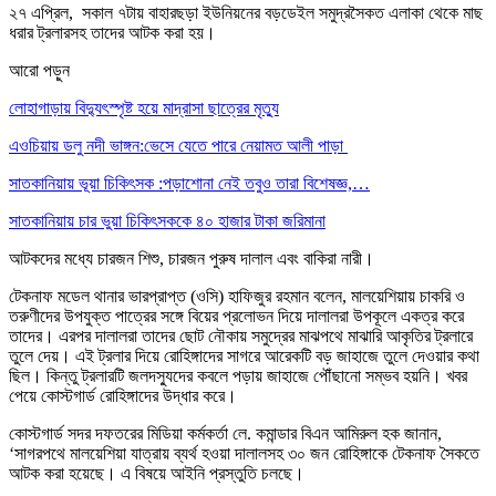
২৭ এপ্রিল, সকাল ৭টায় বাহারছড়া ইউনিয়নের বড়ডেইল সমুদ্রসৈকত এলাকা থেকে মাছ
ধরার ট্রলারসহ তাদের আটক করা হয়।
আরো পড়ুন
লোহাগাড়ায় বিদ্যুৎস্পৃষ্ট হয়ে মাদ্রাসা ছাত্রের মৃত্যু
এওচিয়ায় ডলু নদী ভাঙ্গন:ভেসে যেতে পারে নেয়ামত আলী পাড়া
সাতকানিয়ায় ভূয়া চিকিৎসক :পড়াশোনা নেই তবুও তারা বিশেষজ্ঞ,…
সাতকানিয়ায় চার ভুয়া চিকিৎসককে ৪০ হাজার টাকা জরিমানা
আটকদের মধ্যে চারজন শিশু, চারজন পুরুষ দালাল এবং বাকিরা নারী।
টেকনাফ মডেল থানার ভারপ্রাপ্ত (ওসি) হাফিজুর রহমান বলেন, মালয়েশিয়ায় চাকরি ও
তরুণীদের উপযুক্ত পাত্রের সঙ্গে বিয়ের প্রলোভন দিয়ে দালালরা উপকূলে একত্র করে
তাদের। এরপর দালালরা তাদের ছোট নৌকায় সমুদ্রের মাঝপথে মাঝারি আকৃতির ট্রলারে
তুলে দেয়। এই ট্রলার দিয়ে রোহিঙ্গাদের সাগরে আরেকটি বড় জাহাজে তুলে দেওয়ার কথা
ছিল। কিন্তু ট্রলারটি জলদস্যুদের কবলে পড়ায় জাহাজে পৌঁছানো সম্ভব হয়নি। খবর
পেয়ে কোস্টগার্ড রোহিঙ্গাদের উদ্ধার করে।
কোস্টগার্ড সদর দফতরের মিডিয়া কর্মকর্তা লে. কমান্ডার বিএন আমিরুল হক জানান,
‘সাগরপথে মালয়েশিয়া যাত্রায় ব্যর্থ হওয়া দালালসহ ৩০ জন রোহিঙ্গাকে টেকনাফ সৈকতে
আটক করা হয়েছে। এ বিষয়ে আইনি প্রস্তুতি চলছে।