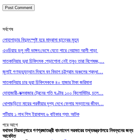
সর্বশেষ
লোহাগাড়ায় বিদ্যুৎস্পৃষ্ট হয়ে মাদ্রাসা ছাত্রের মৃত্যু
এওচিয়ায় ডলু নদী ভাঙ্গন:ভেসে যেতে পারে নেয়ামত আলী পাড়া
সাতকানিয়ায় ভূয়া চিকিৎসক :পড়াশোনা নেই তবুও তারা বিশেষজ্ঞ,…
জুলাই গণঅভ্যুত্থান দিবসে বন বিভাগ চট্টগ্রাম অঞ্চলের শ্রদ্ধা…
সাতকানিয়ায় চার ভুয়া চিকিৎসককে ৪০ হাজার টাকা জরিমানা
দোহাজারী-কক্সবাজার ট্রেনের গতি ঘণ্টায় ১০০ কিলোমিটার, চলে…
ধোপাছড়িতে মায়ের পরকীয়ার দৃশ্য দেখে ফেলায় সন্তানের জীবন…
পটিয়ায় ১ লাখ পিস ইয়াবাসহ ৬ বাইকার গ্যাং আটক
পরে
আগে
যথাযথ নিয়মানুসারে গণপ্রজাতন্ত্রী বাংলাদেশ সরকারের তথ্যমন্ত্রণালয়ে নিবন্ধনের জন্য
আবেদিত