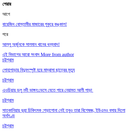
শেয়ার
আগে
বায়েজিদ বোস্তামীর মাজারের পুকুরে কঙ্কাল!
পরে
আল্লু অর্জুনকে সালমান খানের ধন্যবাদ!
এই বিভাগের আরো সংবাদ
More from author
চট্টগ্রাম
লোহাগাড়ায় বিদ্যুৎস্পৃষ্ট হয়ে মাদ্রাসা ছাত্রের মৃত্যু
চট্টগ্রাম
এওচিয়ায় ডলু নদী ভাঙ্গন:ভেসে যেতে পারে নেয়ামত আলী পাড়া
চট্টগ্রাম
সাতকানিয়ায় ভূয়া চিকিৎসক :পড়াশোনা নেই তবুও তারা বিশেষজ্ঞ, ইউএনও বসায় দিলো
অর্থদণ্ড
চট্টগ্রাম