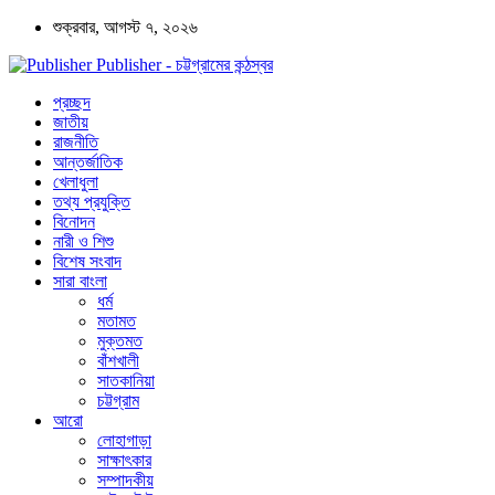
শুক্রবার, আগস্ট ৭, ২০২৬
Publisher - চট্টগ্রামের কন্ঠস্বর
প্রচ্ছদ
জাতীয়
রাজনীতি
আন্তর্জাতিক
খেলাধুলা
তথ্য প্রযুক্তি
বিনোদন
নারী ও শিশু
বিশেষ সংবাদ
সারা বাংলা
ধর্ম
মতামত
মুক্তমত
বাঁশখালী
সাতকানিয়া
চট্টগ্রাম
আরো
লোহাগাড়া
সাক্ষাৎকার
সম্পাদকীয়