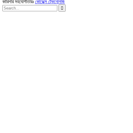
কারিগরি সহযোগীতায়ঃ
কোডেক্স টেকনোলজি