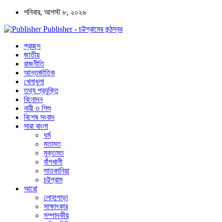
শনিবার, আগস্ট ৮, ২০২৬
Publisher - চট্টগ্রামের কন্ঠস্বর
প্রচ্ছদ
জাতীয়
রাজনীতি
আন্তর্জাতিক
খেলাধুলা
তথ্য প্রযুক্তি
বিনোদন
নারী ও শিশু
বিশেষ সংবাদ
সারা বাংলা
ধর্ম
মতামত
মুক্তমত
বাঁশখালী
সাতকানিয়া
চট্টগ্রাম
আরো
লোহাগাড়া
সাক্ষাৎকার
সম্পাদকীয়