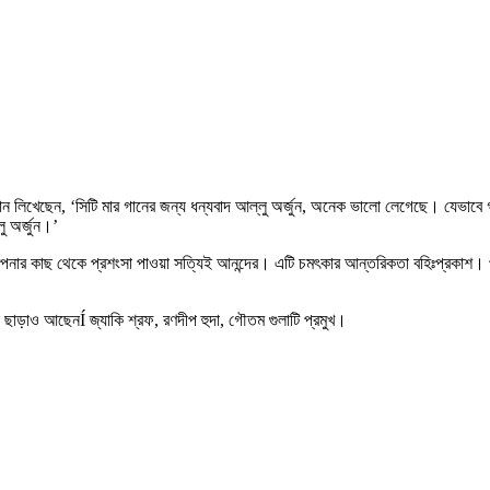
লমান লিখেছেন, ‘সিটি মার গানের জন্য ধন্যবাদ আল্লু অর্জুন, অনেক ভালো লেগেছে। যেভ
 অর্জুন।’
আপনার কাছ থেকে প্রশংসা পাওয়া সত্যিই আনন্দের। এটি চমৎকার আন্তরিকতা বহিঃপ্রকাশ। পর্
ি ছাড়াও আছেনÍ জ্যাকি শ্রফ, রণদীপ হুদা, গৌতম গুলাটি প্রমুখ।