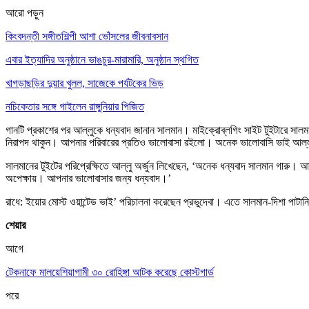
আরো পড়ুন
কিংবদন্তী সঙ্গীতশিল্পী আশা ভোঁসলের জীবনাবসান
এবার ইত্যাদির অনুষ্ঠানে ভাঙচুর-মারামারি, অনুষ্ঠান স্থগিত
খাগড়াছড়ির দুয়ার খুলল, সাজেকে পর্যটকের ভিড়
নচিকেতার সঙ্গে গাইলেন রাঙ্গুনিয়ার পিজিত
গানটি প্রকাশের পর আল্লুকে ধন্যবাদ জানান সালমান। মাইক্রোব্লগিং সাইট টুইটারে সা
নিরাপদ থাকুন। আপনার পরিবারের প্রতিও ভালোবাসা রইলো। অনেক ভালোবাসি ভাই আল্লু
সালমানের টুইটের পরিপ্রেক্ষিতে আল্লু অর্জুন লিখেছেন, ‘অনেক ধন্যবাদ সালমান গারু। 
অপেক্ষায়। আপনার ভালোবাসার জন্য ধন্যবাদ।’
রাধে: ইয়োর মোস্ট ওয়ান্টেড ভাই’ পরিচালনা করেছেন প্রভুদেবা। এতে সালমান-দিশা পাটান
শেয়ার
আগে
টেকনাফে মালয়েশিয়াগামী ৩০ রোহিঙ্গা আটক করেছে কোস্টগার্ড
পরে