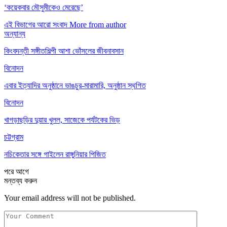
‘কয়েকবার মৌসুমীকেও মেরেছে’
এই বিভাগের আরো সংবাদ
More from author
অন্যান্য
কিংবদন্তী সঙ্গীতশিল্পী আশা ভোঁসলের জীবনাবসান
বিনোদন
এবার ইত্যাদির অনুষ্ঠানে ভাঙচুর-মারামারি, অনুষ্ঠান স্থগিত
বিনোদন
খাগড়াছড়ির দুয়ার খুলল, সাজেকে পর্যটকের ভিড়
চট্টগ্রাম
নচিকেতার সঙ্গে গাইলেন রাঙ্গুনিয়ার পিজিত
পরে
আগে
মন্তব্য করুন
Your email address will not be published.