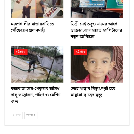
মহেশখালীর মাতারবাড়িতে
ডিগ্রী নেই তবুও নামের আগে
পৌঁছেছেন প্রধানমন্ত্রী
ডাক্তার,আলহায়াত হসপিটালের
নতুন আবিস্কার
চট্টগ্রাম
চট্টগ্রাম
কক্সবাজারের-পেকুয়ায় অবৈধ
লোহাগাড়ায় বিদ্যুৎস্পৃষ্ট হয়ে
বালু উত্তোলন, পাইপ ও মেশিন
মাদ্রাসা ছাত্রের মৃত্যু
জব্দ
পরে
আগে