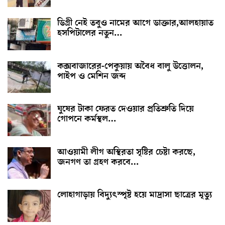
ডিগ্রী নেই তবুও নামের আগে ডাক্তার,আলহায়াত
হসপিটালের নতুন…
কক্সবাজারের-পেকুয়ায় অবৈধ বালু উত্তোলন,
পাইপ ও মেশিন জব্দ
ঘুষের টাকা ফেরত দেওয়ার প্রতিশ্রুতি দিয়ে
গোপনে কর্মস্থল…
আওয়ামী লীগ অস্থিরতা সৃষ্টির চেষ্টা করছে,
জনগণ তা গ্রহণ করবে…
লোহাগাড়ায় বিদ্যুৎস্পৃষ্ট হয়ে মাদ্রাসা ছাত্রের মৃত্যু