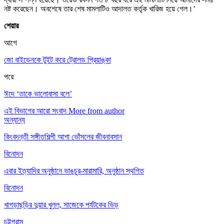
নষ্ট করেছেন। অবশেষে তার শেষ মামলাটিও আদালত কর্তৃক খারিজ হয়ে গেল।’
শেয়ার
আগে
জো বাইডেনকে টুইট করে ট্রোলড প্রিয়াঙ্কা
পরে
ঈদে ‘তাকে ভালোবাসা বলে’
এই বিভাগের আরো সংবাদ
More from author
অন্যান্য
কিংবদন্তী সঙ্গীতশিল্পী আশা ভোঁসলের জীবনাবসান
বিনোদন
এবার ইত্যাদির অনুষ্ঠানে ভাঙচুর-মারামারি, অনুষ্ঠান স্থগিত
বিনোদন
খাগড়াছড়ির দুয়ার খুলল, সাজেকে পর্যটকের ভিড়
চট্টগ্রাম