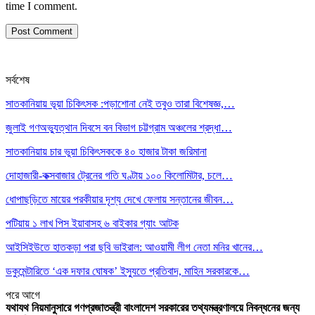
time I comment.
সর্বশেষ
সাতকানিয়ায় ভূয়া চিকিৎসক :পড়াশোনা নেই তবুও তারা বিশেষজ্ঞ,…
জুলাই গণঅভ্যুত্থান দিবসে বন বিভাগ চট্টগ্রাম অঞ্চলের শ্রদ্ধা…
সাতকানিয়ায় চার ভুয়া চিকিৎসককে ৪০ হাজার টাকা জরিমানা
দোহাজারী-কক্সবাজার ট্রেনের গতি ঘণ্টায় ১০০ কিলোমিটার, চলে…
ধোপাছড়িতে মায়ের পরকীয়ার দৃশ্য দেখে ফেলায় সন্তানের জীবন…
পটিয়ায় ১ লাখ পিস ইয়াবাসহ ৬ বাইকার গ্যাং আটক
আইসিইউতে হাতকড়া পরা ছবি ভাইরাল: আওয়ামী লীগ নেতা মনির খানের…
ডকুমেন্টারিতে ‘এক দফার ঘোষক’ ইস্যুতে প্রতিবাদ, মাহিন সরকারকে…
পরে
আগে
যথাযথ নিয়মানুসারে গণপ্রজাতন্ত্রী বাংলাদেশ সরকারের তথ্যমন্ত্রণালয়ে নিবন্ধনের জন্য