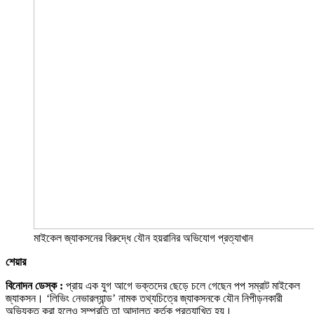
মাইকেল জ্যাকসনের বিরুদ্ধে যৌন হয়রানির অভিযোগ প্রত্যাখান
শেয়ার
বিনোদন ডেস্ক :
প্রায় এক যুগ আগে ভক্তদের ছেড়ে চলে গেছেন পপ সম্রাট মাইকেল
জ্যাকসন। ‘লিভিং নেভারল্যান্ড’ নামক তথ্যচিত্রে জ্যাকসনকে যৌন নিপীড়নকারী
অভিযুক্ত করা হলেও সম্প্রতি তা আদালত কর্তৃক প্রত্যাখিত হয়।