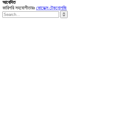
আবেদিত
কারিগরি সহযোগীতায়ঃ
কোডেক্স টেকনোলজি