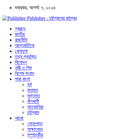
শুক্রবার, আগস্ট ৭, ২০২৬
Publisher - চট্টগ্রামের কন্ঠস্বর
প্রচ্ছদ
জাতীয়
রাজনীতি
আন্তর্জাতিক
খেলাধুলা
তথ্য প্রযুক্তি
বিনোদন
নারী ও শিশু
বিশেষ সংবাদ
সারা বাংলা
ধর্ম
মতামত
মুক্তমত
বাঁশখালী
সাতকানিয়া
চট্টগ্রাম
আরো
লোহাগাড়া
সাক্ষাৎকার
সম্পাদকীয়