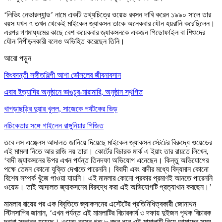
‘লিভিং নেভারল্যান্ড’ নামে একটি তথ্যচিত্রে ওয়েড রবসন দাবি করেন ১৯৯০ সালে তার
বয়স যখন ৭ তখন থেকেই মাইকেল জ্যাকসন তাকে অনেকবার যৌন হয়রানি করেছিলেন।
এরপর গণমাধ্যমের কাছে বেশ কয়েকবার জ্যাকসনকে একজন পিডোফাইল বা শিশুদের
যৌন নিপীড়নকারী বলেও অভিহিত করেছেন তিনি।
আরো পড়ুন
কিংবদন্তী সঙ্গীতশিল্পী আশা ভোঁসলের জীবনাবসান
এবার ইত্যাদির অনুষ্ঠানে ভাঙচুর-মারামারি, অনুষ্ঠান স্থগিত
খাগড়াছড়ির দুয়ার খুলল, সাজেকে পর্যটকের ভিড়
নচিকেতার সঙ্গে গাইলেন রাঙ্গুনিয়ার পিজিত
তবে লস এঞ্জেলস আদালত জানিয়ে দিয়েছে মাইকেল জ্যাকসন স্টেটের বিরুদ্ধে ওয়েডের
এই মামলা নিতে আর রাজি নয় তারা। কোর্টের বিচারক মার্ক এ ইয়াং তার রায়তে লিখেন,
‘বাদী জ্যাকসনের উপর এখন পর্যন্ত তিনদফা অভিযোগ এনেছেন। কিন্তু অভিযোগের
পক্ষে তেমন কোনো যুক্তি দেখাতে পারেননি। বিবাদী এবং বাদীর মধ্যে বিদ্যমান কোনো
বিশেষ সম্পর্ক খুঁজে পাওয়া যায়নি। এই মামলার কোনো প্রকার প্রমাণই আনতে পারেননি
ওয়েড। তাই আদালত জ্যাকসনের বিরুদ্ধে করা এই অভিযোগটি প্রত্যাখান করছেন।’
মামলার রায়ের পর এক বিবৃতিতে জ্যাকসনের এস্টেটের প্রতিনিধিত্বকারী জোনাথন
স্টিনসাপির জানান, ‘এখন পর্যন্ত এই মামলাটির বিচারকার্য ৩ দফায় দুইজন পৃথক বিচারক
দ্বারা সম্পন্ন হয়েছে। ওয়েড রবসন গত ৮ বছর ধরে এই মামালাটি নিয়ে আমাদের সময়