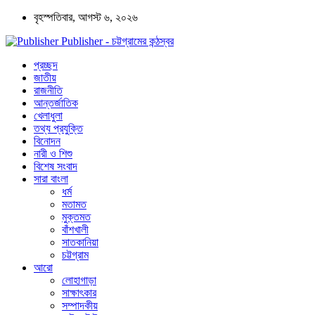
বৃহস্পতিবার, আগস্ট ৬, ২০২৬
Publisher - চট্টগ্রামের কন্ঠস্বর
প্রচ্ছদ
জাতীয়
রাজনীতি
আন্তর্জাতিক
খেলাধুলা
তথ্য প্রযুক্তি
বিনোদন
নারী ও শিশু
বিশেষ সংবাদ
সারা বাংলা
ধর্ম
মতামত
মুক্তমত
বাঁশখালী
সাতকানিয়া
চট্টগ্রাম
আরো
লোহাগাড়া
সাক্ষাৎকার
সম্পাদকীয়