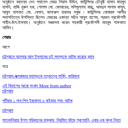
অনুষ্ঠানে বক্তব্য দেন প্যানেল মেয়র গিয়াস উদ্দিন, কাউন্সিলর চৌধুরী হাসান মাহমুদ
হাসনি, হাজি নুরুল হক, গোলাম মো. জোবায়ের, সলিমুল্লাহ বাচ্চু, আবদুস সালাম মাসুম,
আবুল হাসনাত মো. বেলাল, জাফরুল হায়দার সবুজ ৷ কাউন্সিলর মোবারক আলীর
সভাপতিত্বে উপস্থিত ছিলেন মেয়রের একান্ত সচিব আবুল হাশেম, প্রধান প্রকৌশলী
শাহীন-উল-ইসলাম। অনুষ্ঠানে সঞ্চালনা করেন সহকারী প্রকৌশলী মাহমুদ শাফকাত
আমিন।
শেয়ার
আগে
চট্টগ্রামে আনসার আল ইসলামের দুই সদস্যকে আটক করেছে র‍্যাব
পরে
চট্টগ্রাম-কক্সবাজার মহাসড়কে যত্রতত্র পার্কিং, জরিমানা
এই বিভাগের আরো সংবাদ
More from author
চট্টগ্রাম
পটিয়ায় ১ লাখ পিস ইয়াবাসহ ৬ বাইকার গ্যাং আটক
চট্টগ্রাম
সাতকানিয়ায় ঈগল পরিবহনের ধাক্কায় নিয়মিত ঘটছে প্রাণহানি, এবার এক বৃদ্ধা নিহত