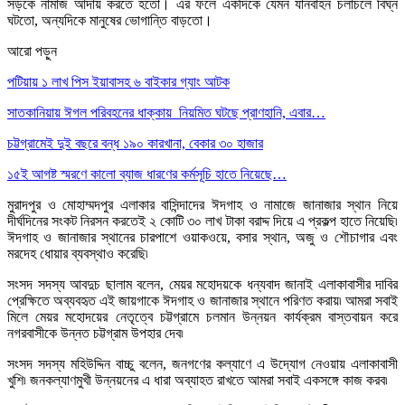
সড়কে নামাজ আদায় করতে হতো। এর ফলে একদিকে যেমন যানবাহন চলাচলে বিঘ্ন
ঘটতো, অন্যদিকে মানুষের ভোগান্তি বাড়তো।
আরো পড়ুন
পটিয়ায় ১ লাখ পিস ইয়াবাসহ ৬ বাইকার গ্যাং আটক
সাতকানিয়ায় ঈগল পরিবহনের ধাক্কায় নিয়মিত ঘটছে প্রাণহানি, এবার…
চট্টগ্রামেই দুই বছরে বন্ধ ১৯০ কারখানা, বেকার ৩০ হাজার
১৫ই আগষ্ট স্মরণে কালো ব্যাজ ধারণের কর্মসূচি হাতে নিয়েছে…
মুরাদপুর ও মোহাম্মদপুর এলাকার বাসিন্দাদের ঈদগাহ ও নামাজে জানাজার স্থান নিয়ে
দীর্ঘদিনের সংকট নিরসন করতেই ২ কোটি ৩০ লাখ টাকা বরাদ্দ দিয়ে এ প্রকল্প হাতে নিয়েছি৷
ঈদগাহ ও জানাজার স্থানের চারপাশে ওয়াকওয়ে, বসার স্থান, অজু ও শৌচাগার এবং
মরদেহ ধোয়ার ব্যবস্থাও করেছি৷
সংসদ সদস্য আবদুচ ছালাম বলেন, মেয়র মহোদয়কে ধন্যবাদ জানাই এলাকাবাসীর দাবির
প্রেক্ষিতে অব্যবহৃত এই জায়গাকে ঈদগাহ ও জানাজার স্থানে পরিণত করায়৷ আমরা সবাই
মিলে মেয়র মহোদয়ের নেতৃত্বে চট্টগ্রামে চলমান উন্নয়ন কার্যক্রম বাস্তবায়ন করে
নগরবাসীকে উন্নত চট্টগ্রাম উপহার দেব৷
সংসদ সদস্য মহিউদ্দিন বাচ্চু বলেন, জনগণের কল্যাণে এ উদ্যোগ নেওয়ায় এলাকাবাসী
খুশি৷ জনকল্যাণমুখী উন্নয়নের এ ধারা অব্যাহত রাখতে আমরা সবাই একসঙ্গে কাজ করব৷