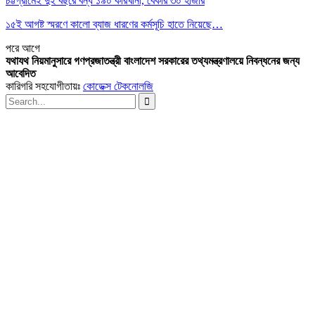
চট্টগ্রামেই দুই বছরে বন্ধ ১৯০ কারখানা, বেকার ৩০ হাজার
১৫ই আগষ্ট স্মরণে কালো ব্যাজ ধারণের কর্মসূচি হাতে নিয়েছে…
পরে
আগে
যথাযথ নিয়মানুসারে গণপ্রজাতন্ত্রী বাংলাদেশ সরকারের তথ্যমন্ত্রণালয়ে নিবন্ধনের জন্য
আবেদিত
কারিগরি সহযোগীতায়ঃ
কোডেক্স টেকনোলজি