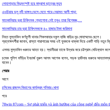
লোহাগাড়ায় বিদ্যুৎস্পৃষ্ট হয়ে মাদ্রাসা ছাত্রের মৃত্যু
এওচিয়ায় ডলু নদী ভাঙ্গন:ভেসে যেতে পারে নেয়ামত আলী পাড়া
সাতকানিয়ায় ভূয়া চিকিৎসক :পড়াশোনা নেই তবুও তারা বিশেষজ্ঞ,…
সাতকানিয়ায় চার ভুয়া চিকিৎসককে ৪০ হাজার টাকা জরিমানা
নিহত মুস্তাকিন কর্ণফুলী থানার শিকলবাহার দকুল হাজি বাড়ির নূর মোহাম্মদের ছেলে।
প্রত্যক্ষদর্শীরা জানান, রাস্তা পারাপারের সময় ওই যুবককে ধাক্কা দিয়ে একটি গাড়ি নতুন 
এসময় মুস্তাকিন গুরুতর আহত হয়। স্থানীয়রা তাকে উদ্ধার করে চট্টগ্রাম মেডিক্যাল ক
চমেক পুলিশ ফাঁড়ির ইনচার্জ নুরুল আলম আশেক বলেন, সড়ক দুর্ঘটনায় গুরুতর আহতাবস্
যাবেন।
শেয়ার
আগে
চসিকের রাজস্ব বিভাগের কার্যক্রম শনিবার খোলা
পরে
78win 87com – Sự phát triển và ảnh hưởng của công nghệ đến môn t