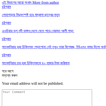
এই বিভাগের আরো সংবাদ
More from author
চট্টগ্রাম
লোহাগাড়ায় বিদ্যুৎস্পৃষ্ট হয়ে মাদ্রাসা ছাত্রের মৃত্যু
চট্টগ্রাম
এওচিয়ায় ডলু নদী ভাঙ্গন:ভেসে যেতে পারে নেয়ামত আলী পাড়া
চট্টগ্রাম
সাতকানিয়ায় ভূয়া চিকিৎসক :পড়াশোনা নেই তবুও তারা বিশেষজ্ঞ, ইউএনও বসায় দিলো অর্থ
চট্টগ্রাম
সাতকানিয়ায় চার ভুয়া চিকিৎসককে ৪০ হাজার টাকা জরিমানা
পরে
আগে
মন্তব্য করুন
Your email address will not be published.