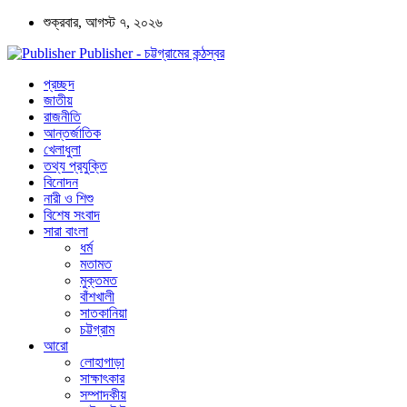
শুক্রবার, আগস্ট ৭, ২০২৬
Publisher - চট্টগ্রামের কন্ঠস্বর
প্রচ্ছদ
জাতীয়
রাজনীতি
আন্তর্জাতিক
খেলাধুলা
তথ্য প্রযুক্তি
বিনোদন
নারী ও শিশু
বিশেষ সংবাদ
সারা বাংলা
ধর্ম
মতামত
মুক্তমত
বাঁশখালী
সাতকানিয়া
চট্টগ্রাম
আরো
লোহাগাড়া
সাক্ষাৎকার
সম্পাদকীয়