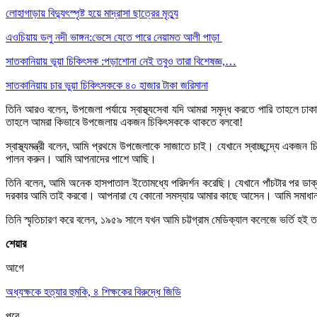
লোহাগাড়ায় বিদ্যুৎস্পৃষ্ট হয়ে মাদ্রাসা ছাত্রের মৃত্যু
এওচিয়ায় ডলু নদী ভাঙ্গন:ভেসে যেতে পারে নেয়ামত আলী পাড়া
সাতকানিয়ায় ভূয়া চিকিৎসক :পড়াশোনা নেই তবুও তারা বিশেষজ্ঞ,…
সাতকানিয়ায় চার ভুয়া চিকিৎসককে ৪০ হাজার টাকা জরিমানা
তিনি আরও বলেন, উপজেলা পর্যায়ে স্বাস্থ্যসেবা যদি আমরা সমৃদ্ধ করতে পারি তাহলে ঢা
তাহলে আমরা কিভাবে উপজেলায় একজন চিকিৎসককে থাকতে বলবো!
স্বাস্থ্যমন্ত্রী বলেন, আমি প্রথমে উপজেলাকে সাজাতে চাই। যেখানে স্বাচ্ছন্দ্যে
পালন করুন। আমি আপনাদের পাশে আছি।
তিনি বলেন, আমি অনেক হাসপাতাল ইতোমধ্যে পরিদর্শন করেছি। যেখানে পাঁচটার পর ড
দরকার আমি তাই করবো। আপনারা যে কোনো সমস্যায় আমার কাছে আসেন। আমি সমাধান কর
তিনি স্মৃতিচারণ করে বলেন, ১৯৫৯ সালে যখন আমি চট্টগ্রাম মেডিক্যাল কলেজে ভর্তি হ
শেয়ার
আগে
অধ্যক্ষকে হত্যার হুমকি, ৪ শিক্ষকের বিরুদ্ধে জিডি
পরে