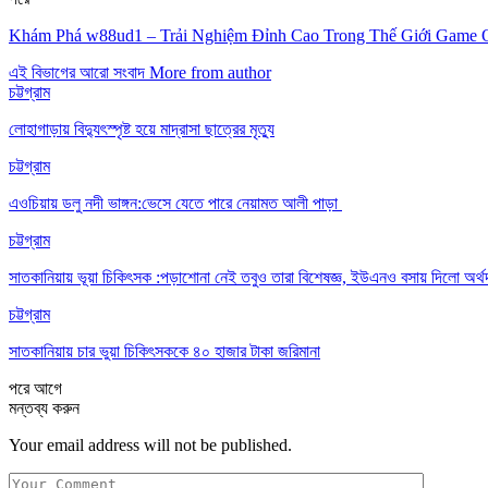
Khám Phá w88ud1 – Trải Nghiệm Đỉnh Cao Trong Thế Giới Game 
এই বিভাগের আরো সংবাদ
More from author
চট্টগ্রাম
লোহাগাড়ায় বিদ্যুৎস্পৃষ্ট হয়ে মাদ্রাসা ছাত্রের মৃত্যু
চট্টগ্রাম
এওচিয়ায় ডলু নদী ভাঙ্গন:ভেসে যেতে পারে নেয়ামত আলী পাড়া
চট্টগ্রাম
সাতকানিয়ায় ভূয়া চিকিৎসক :পড়াশোনা নেই তবুও তারা বিশেষজ্ঞ, ইউএনও বসায় দিলো অর্থ
চট্টগ্রাম
সাতকানিয়ায় চার ভুয়া চিকিৎসককে ৪০ হাজার টাকা জরিমানা
পরে
আগে
মন্তব্য করুন
Your email address will not be published.