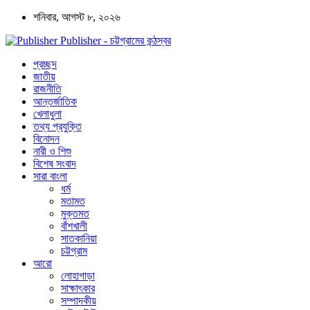
শনিবার, আগস্ট ৮, ২০২৬
Publisher - চট্টগ্রামের কন্ঠস্বর
প্রচ্ছদ
জাতীয়
রাজনীতি
আন্তর্জাতিক
খেলাধুলা
তথ্য প্রযুক্তি
বিনোদন
নারী ও শিশু
বিশেষ সংবাদ
সারা বাংলা
ধর্ম
মতামত
মুক্তমত
বাঁশখালী
সাতকানিয়া
চট্টগ্রাম
আরো
লোহাগাড়া
সাক্ষাৎকার
সম্পাদকীয়