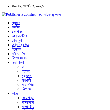
শুক্রবার, আগস্ট ৭, ২০২৬
Publisher - চট্টগ্রামের কন্ঠস্বর
প্রচ্ছদ
জাতীয়
রাজনীতি
আন্তর্জাতিক
খেলাধুলা
তথ্য প্রযুক্তি
বিনোদন
নারী ও শিশু
বিশেষ সংবাদ
সারা বাংলা
ধর্ম
মতামত
মুক্তমত
বাঁশখালী
সাতকানিয়া
চট্টগ্রাম
আরো
লোহাগাড়া
সাক্ষাৎকার
সম্পাদকীয়