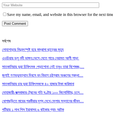
Save my name, email, and website in this browser for the next tim
সর্বশেষ
লোহাগাড়ায় বিদ্যুৎস্পৃষ্ট হয়ে মাদ্রাসা ছাত্রের মৃত্যু
এওচিয়ায় ডলু নদী ভাঙ্গন:ভেসে যেতে পারে নেয়ামত আলী পাড়া
সাতকানিয়ায় ভূয়া চিকিৎসক :পড়াশোনা নেই তবুও তারা বিশেষজ্ঞ,…
জুলাই গণঅভ্যুত্থান দিবসে বন বিভাগ চট্টগ্রাম অঞ্চলের শ্রদ্ধা…
সাতকানিয়ায় চার ভুয়া চিকিৎসককে ৪০ হাজার টাকা জরিমানা
দোহাজারী-কক্সবাজার ট্রেনের গতি ঘণ্টায় ১০০ কিলোমিটার, চলে…
ধোপাছড়িতে মায়ের পরকীয়ার দৃশ্য দেখে ফেলায় সন্তানের জীবন…
পটিয়ায় ১ লাখ পিস ইয়াবাসহ ৬ বাইকার গ্যাং আটক