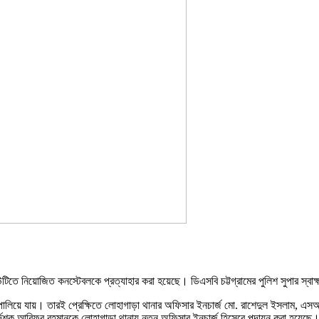
ে নিয়োজিত কনস্টেবলকে প্রত্যাহার করা হয়েছে। ডিএসবি চট্টগ্রামের পুলিশ সুপার স্বাক্ষর
লিয়ে যায়। তারই প্রেক্ষিতে লোহাগাড়া থানার অফিসার ইনচার্জ মো. রাশেদুল ইসলাম, এ
 পরির্দশক আরিফুর রহমানকে লোহাগাড়া থানায় নতুন অফিসার ইনচার্জ হিসেবে পদায়ন করা হয়েছে