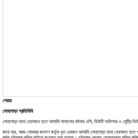
শেয়ার
লোহাগাড়া প্রতিনিধি
লোহাগাড়া থানা হেফাজত হতে আসামি পালানোর ঘটনায় ওসি, ডিউটি অফিসার ও সেন্ট্রি ডিউটিত
জানা যায়, আজ সোমবার জনগণ কর্তৃক ধৃত একজন আসামি লোহাগাড়া থানা হেফাজত হতে পা
পূর্বক চট্টগ্রাম পুলিশ লাইন্সে সংযুক্ত করা হয়েছে। চট্টগ্রাম জেলায় যোগদানকৃত পুলিশ