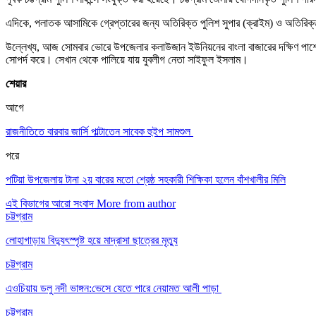
এদিকে, পলাতক আসামিকে গ্রেপ্তারের জন্য অতিরিক্ত পুলিশ সুপার (ক্রাইম) ও অতিরিক্ত
উল্লেখ্য, আজ সোমবার ভোরে উপজেলার কলাউজান ইউনিয়নের বাংলা বাজারের দক্ষিণ পাশে
সোপর্দ করে। সেখান থেকে পালিয়ে যায় যুবলীগ নেতা সাইফুল ইসলাম।
শেয়ার
আগে
রাজনীতিতে বারবার জার্সি পাল্টাতেন সাবেক হুইপ সামশুল
পরে
পটিয়া উপজেলায় টানা ২য় বারের মতো শ্রেষ্ঠ সহকারী শিক্ষিকা হলেন বাঁশখালীর মিলি
এই বিভাগের আরো সংবাদ
More from author
চট্টগ্রাম
লোহাগাড়ায় বিদ্যুৎস্পৃষ্ট হয়ে মাদ্রাসা ছাত্রের মৃত্যু
চট্টগ্রাম
এওচিয়ায় ডলু নদী ভাঙ্গন:ভেসে যেতে পারে নেয়ামত আলী পাড়া
চট্টগ্রাম