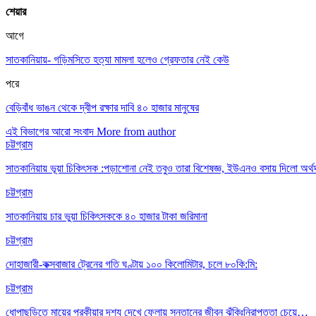
শেয়ার
আগে
সাতকানিয়ায়- গড়িমসিতে হত্যা মামলা হলেও গ্রেফতার নেই কেউ
পরে
বেড়িবাঁধ ভাঙন থেকে দ্বীপ রক্ষার দাবি ৪০ হাজার মানুষের
এই বিভাগের আরো সংবাদ
More from author
চট্টগ্রাম
সাতকানিয়ায় ভূয়া চিকিৎসক :পড়াশোনা নেই তবুও তারা বিশেষজ্ঞ, ইউএনও বসায় দিলো অর্থ
চট্টগ্রাম
সাতকানিয়ায় চার ভুয়া চিকিৎসককে ৪০ হাজার টাকা জরিমানা
চট্টগ্রাম
দোহাজারী-কক্সবাজার ট্রেনের গতি ঘণ্টায় ১০০ কিলোমিটার, চলে ৮০কি:মি:
চট্টগ্রাম
ধোপাছড়িতে মায়ের পরকীয়ার দৃশ্য দেখে ফেলায় সন্তানের জীবন ঝুঁকিঃনিরাপত্তা চেয়ে…