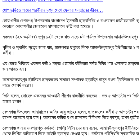
ধোপাছড়িতে মায়ের পরকীয়ার দৃশ্য দেখে ফেলায় সন্তানের জীবন…
নোয়াখালীর বেগমগঞ্জ উপজেলায় বাংলাদেশ ইসলামী ছাত্রশিবির ও বাংলাদেশ জাতীয়তাবাদী ছ
নেতাকে নোয়াখালীর জেনারেল হাসপাতালে ভর্তি করা হয়েছে।
মঙ্গলবার (২৯ অক্টোবর) দুপুর ১২টা থেকে রাত সাড়ে ৮টা পর্যন্ত উপজেলার আমানউল্যাহপুর 
পুলিশ ও স্থানীয় সূত্রে জানা যায়, মমঙ্গলবার দুপুরের দিকে আমানউল্যাহপুর ইউনিয়নের ২
কর্মীরা।
এর জেরে শিবিরের একদল কর্মী ১ নম্বর ওয়ার্ডের কাঁচিহাটা সর্দার দিঘির পাড় এলাকায় ছাত
জন আহত হন।
আমানউল্যাহপুর ইউনিয়ন ছাত্রদলের সাধারণ সম্পাদক ইব্রাহিম মাসুম বাংলা ট্রিবিউনক
কাছে সোপর্দ করেন।
তিনি বলেন, সোহেল একসময় আওয়ামী লীগের রাজনীতি করতেন। গত ৫ আগস্টের পর তিনি স্থান
হামলা চালান।
বেগমগঞ্জ উপজেলা জামায়াতের আমির আবু জাহের বলেন, ছাত্রদলের কর্মীরা ৫ আগস্টের প
রাশেদ অচেতন হয়ে যান। আমাদের কর্মীরা যখন রাশেদের চিকিৎসা নিয়ে ব্যস্ত, তখন তৃতী
বেগমগঞ্জ থানার ভারপ্রাপ্ত কর্মকর্তা (ওসি) লিটন দেওয়ান বলেন, আমানউল্যাহপুর ইউনিয়ন
থেকে লিখিত অভিযোগ দিলে আইনি ব্যবস্থা নেওয়া হবে। বর্তমানে পরিস্থিতি স্বাভাবিক 