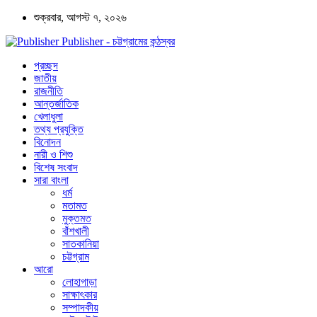
শুক্রবার, আগস্ট ৭, ২০২৬
Publisher - চট্টগ্রামের কন্ঠস্বর
প্রচ্ছদ
জাতীয়
রাজনীতি
আন্তর্জাতিক
খেলাধুলা
তথ্য প্রযুক্তি
বিনোদন
নারী ও শিশু
বিশেষ সংবাদ
সারা বাংলা
ধর্ম
মতামত
মুক্তমত
বাঁশখালী
সাতকানিয়া
চট্টগ্রাম
আরো
লোহাগাড়া
সাক্ষাৎকার
সম্পাদকীয়