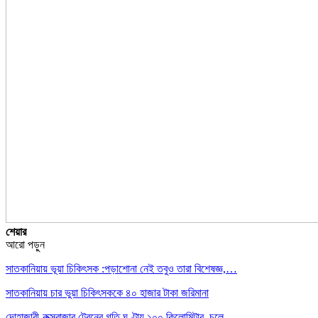
শেয়ার
আরো পড়ুন
সাতকানিয়ায় ভূয়া চিকিৎসক :পড়াশোনা নেই তবুও তারা বিশেষজ্ঞ,…
সাতকানিয়ায় চার ভুয়া চিকিৎসককে ৪০ হাজার টাকা জরিমানা
দোহাজারী-কক্সবাজার ট্রেনের গতি ঘণ্টায় ১০০ কিলোমিটার, চলে…