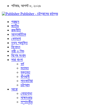
শনিবার, আগস্ট ৮, ২০২৬
Publisher - চট্টগ্রামের কন্ঠস্বর
প্রচ্ছদ
জাতীয়
রাজনীতি
আন্তর্জাতিক
খেলাধুলা
তথ্য প্রযুক্তি
বিনোদন
নারী ও শিশু
বিশেষ সংবাদ
সারা বাংলা
ধর্ম
মতামত
মুক্তমত
বাঁশখালী
সাতকানিয়া
চট্টগ্রাম
আরো
লোহাগাড়া
সাক্ষাৎকার
সম্পাদকীয়