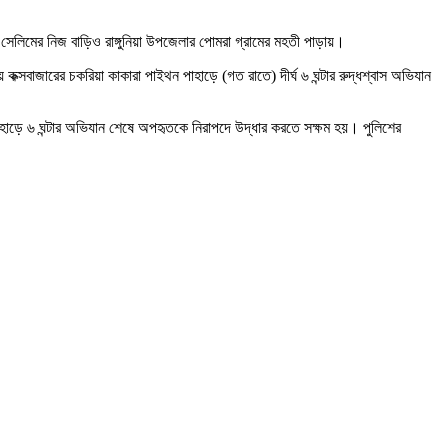
েলিমের নিজ বাড়িও রাঙ্গুনিয়া উপজেলার পোমরা গ্রামের মহতী পাড়ায়।
ক্সবাজারের চকরিয়া কাকারা পাইথন পাহাড়ে (গত রাতে) দীর্ঘ ৬ ঘন্টার রুদ্ধশ্বাস অভিযান
পাহাড়ে ৬ ঘন্টার অভিযান শেষে অপহৃতকে নিরাপদে উদ্ধার করতে সক্ষম হয়। পুলিশের