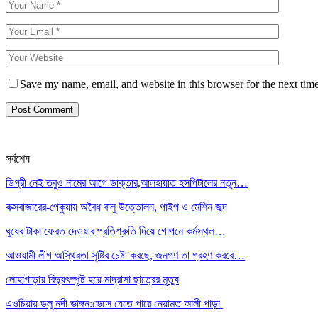
Save my name, email, and website in this browser for the next tim
সর্বশেষ
ডিগ্রী নেই তবুও নামের আগে ডাক্তার,আলহায়াত হসপিটালের নতুন…
কক্সবাজারের-পেকুয়ায় অবৈধ বালু উত্তোলন, পাইপ ও মেশিন জব্দ
ঘুষের টাকা ফেরত দেওয়ার প্রতিশ্রুতি দিয়ে গোপনে কর্মস্থল…
আওয়ামী লীগ অস্থিরতা সৃষ্টির চেষ্টা করছে, জনগণ তা গ্রহণ করবে…
লোহাগাড়ায় বিদ্যুৎস্পৃষ্ট হয়ে মাদ্রাসা ছাত্রের মৃত্যু
এওচিয়ায় ডলু নদী ভাঙ্গন:ভেসে যেতে পারে নেয়ামত আলী পাড়া