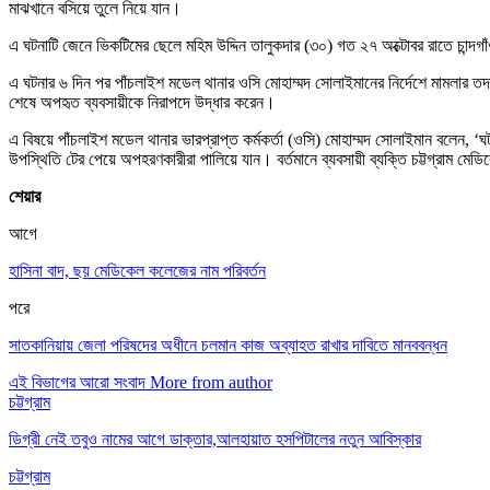
মাঝখানে বসিয়ে তুলে নিয়ে যান।
এ ঘটনাটি জেনে ভিকটিমের ছেলে মহিম উদ্দিন তালুকদার (৩০) গত ২৭ অক্টোবর রাতে চান্দ
এ ঘটনার ৬ দিন পর পাঁচলাইশ মডেল থানার ওসি মোহাম্মদ সোলাইমানের নির্দেশে মামলার তদন্
শেষে অপহৃত ব্যবসায়ীকে নিরাপদে উদ্ধার করেন।
এ বিষয়ে পাঁচলাইশ মডেল থানার ভারপ্রাপ্ত কর্মকর্তা (ওসি) মোহাম্মদ সোলাইমান বলেন, 
উপস্থিতি টের পেয়ে অপহরণকারীরা পালিয়ে যান। বর্তমানে ব্যবসায়ী ব্যক্তি চট্টগ্রাম 
শেয়ার
আগে
হাসিনা বাদ, ছয় মেডিকেল কলেজের নাম পরিবর্তন
পরে
সাতকানিয়ায় জেলা পরিষদের অধীনে চলমান কাজ অব্যাহত রাখার দাবিতে মানববন্ধন
এই বিভাগের আরো সংবাদ
More from author
চট্টগ্রাম
ডিগ্রী নেই তবুও নামের আগে ডাক্তার,আলহায়াত হসপিটালের নতুন আবিস্কার
চট্টগ্রাম