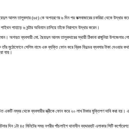
মো. ছৈয়দুল আলম তালুকদার (৬৫) কে অপহরণের ৬ দিন পর কক্সবাজারের চকরিয়া থেকে উদ্ধার 
 পাইথন পাহাড়ে ৬ ঘন্টার অভিযান চালিয়ে তাঁকে নিরাপদে উদ্ধার করেন।
াইমান। অপহৃত ব্যবসায়ী মো. ছৈয়দুল আলম তালুকদারের স্থায়ী ঠিকানা রাঙ্গুনিয়া উপজেলার প
ে তাঁর মুঠোফোনে সেলিম নামে এক ব্যক্তি ফোন করে ব্রিক ফিল্ডের ব্যবসার টাকা দেওয়ার কথ
ওয়া যায়।
িচিত একটি নম্বর থেকে ব্যবসায়ীর স্ত্রীকে ফোন করে ২০ লাখ টাকার মুক্তিপণ দাবি করা হয়
ঘটনার দিন ১টা ৪৫ মিনিটের সময় নগরীর পাঁচলাইশ থানাধীন বহদ্দারহাট এলাকার সিটি কর্পোর