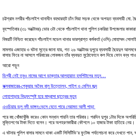
চট্টগ্রাম নগরীর পাঁচলাইশ থানাধীন বহদ্দারহাট চাঁন মিয়া সড়ক থেকে অপহৃত ব্যবসায়ী 
বৃহস্পতিবার (৩১ অক্টোবর) ভোর ৩টা থেকে পাঁচলাইশ থানা পুলিশ চকরিয়া উপজেলার কাকারা
বিষয়টি নিশ্চিত করেছেন পাঁচলাইশ মডেল থানার ভারপ্রাপ্ত কর্মকর্তা (ওসি) মোহাম্মদ সোল
মামলার এজাহার ও ঘটনা সূত্রে জানা যায়, গত ২৬ অক্টোবর দুপুরে ব্যবসায়ী ছৈয়দুল আলমক
বাসায় ফিরে না আসলে পরিবারের লোকজন তাঁর ব্যবহৃত মুঠোফোনে কল দিয়ে ফোন বন্ধ পা
আরো পড়ুন
ডিগ্রী নেই তবুও নামের আগে ডাক্তার,আলহায়াত হসপিটালের নতুন…
কক্সবাজারের-পেকুয়ায় অবৈধ বালু উত্তোলন, পাইপ ও মেশিন জব্দ
লোহাগাড়ায় বিদ্যুৎস্পৃষ্ট হয়ে মাদ্রাসা ছাত্রের মৃত্যু
এওচিয়ায় ডলু নদী ভাঙ্গন:ভেসে যেতে পারে নেয়ামত আলী পাড়া
পরে বহু খোঁজাখুঁজি করেও কোন সন্ধান পায়নি তার পরিবার। পরদিন দুপুর ১টার দিকে অপর
মুক্তিপণের টাকা দিতে বলেন। পরে অপহরণকারীরা কৌশলে ১০ হাজার টাকা হাতিয়ে নেয়।
এ ঘটনায় পুলিশ বাসার সামনে থাকা একটি সিসিটিভি’র ফুটেজ পর্যালোচনা করে দেখতে পান, 