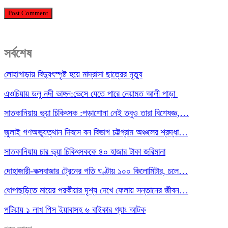
সর্বশেষ
লোহাগাড়ায় বিদ্যুৎস্পৃষ্ট হয়ে মাদ্রাসা ছাত্রের মৃত্যু
এওচিয়ায় ডলু নদী ভাঙ্গন:ভেসে যেতে পারে নেয়ামত আলী পাড়া
সাতকানিয়ায় ভূয়া চিকিৎসক :পড়াশোনা নেই তবুও তারা বিশেষজ্ঞ,…
জুলাই গণঅভ্যুত্থান দিবসে বন বিভাগ চট্টগ্রাম অঞ্চলের শ্রদ্ধা…
সাতকানিয়ায় চার ভুয়া চিকিৎসককে ৪০ হাজার টাকা জরিমানা
দোহাজারী-কক্সবাজার ট্রেনের গতি ঘণ্টায় ১০০ কিলোমিটার, চলে…
ধোপাছড়িতে মায়ের পরকীয়ার দৃশ্য দেখে ফেলায় সন্তানের জীবন…
পটিয়ায় ১ লাখ পিস ইয়াবাসহ ৬ বাইকার গ্যাং আটক