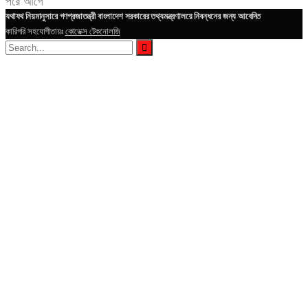
পরে
আগে
যথাযথ নিয়মানুসারে গণপ্রজাতন্ত্রী বাংলাদেশ সরকারের তথ্যমন্ত্রণালয়ে নিবন্ধনের জন্য আবেদিত
কারিগরি সহযোগীতায়ঃ
কোডেক্স টেকনোলজি