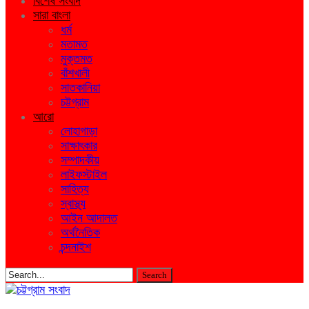
বিশেষ সংবাদ
সারা বাংলা
ধর্ম
মতামত
মুক্তমত
বাঁশখালী
সাতকানিয়া
চট্টগ্রাম
আরো
লোহাগাড়া
সাক্ষাৎকার
সম্পাদকীয়
লাইফস্টাইল
সাহিত্য
স্বাস্থ্য
আইন আদালত
অর্থনৈতিক
চন্দনাইশ