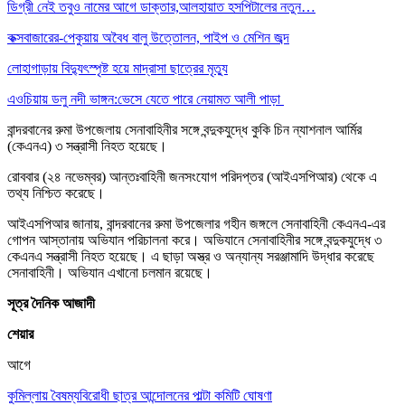
ডিগ্রী নেই তবুও নামের আগে ডাক্তার,আলহায়াত হসপিটালের নতুন…
কক্সবাজারের-পেকুয়ায় অবৈধ বালু উত্তোলন, পাইপ ও মেশিন জব্দ
লোহাগাড়ায় বিদ্যুৎস্পৃষ্ট হয়ে মাদ্রাসা ছাত্রের মৃত্যু
এওচিয়ায় ডলু নদী ভাঙ্গন:ভেসে যেতে পারে নেয়ামত আলী পাড়া
বান্দরবানের রুমা উপজেলায় সেনাবাহিনীর সঙ্গে বন্দুকযুদ্ধে কুকি চিন ন্যাশনাল আর্মির
(কেএনএ) ৩ সন্ত্রাসী নিহত হয়েছে।
রোববার (২৪ নভেম্বর) আন্তঃবাহিনী জনসংযোগ পরিদপ্তর (আইএসপিআর) থেকে এ
তথ্য নিশ্চিত করেছে।
আইএসপিআর জানায়, বান্দরবানের রুমা উপজেলার গহীন জঙ্গলে সেনাবাহিনী কেএনএ-এর
গোপন আস্তানায় অভিযান পরিচালনা করে। অভিযানে সেনাবাহিনীর সঙ্গে বন্দুকযুদ্ধে ৩
কেএনএ সন্ত্রাসী নিহত হয়েছে। এ ছাড়া অস্ত্র ও অন্যান্য সরঞ্জামাদি উদ্ধার করেছে
সেনাবাহিনী। অভিযান এখানো চলমান রয়েছে।
সূত্র দৈনিক আজাদী
শেয়ার
আগে
কুমিল্লায় বৈষম্যবিরোধী ছাত্র আন্দোলনের পাল্টা কমিটি ঘোষণা