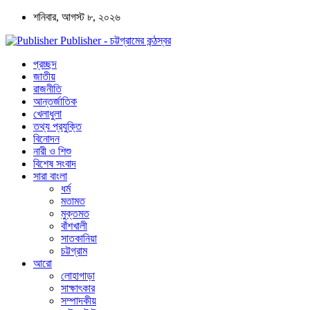
শনিবার, আগস্ট ৮, ২০২৬
Publisher - চট্টগ্রামের কন্ঠস্বর
প্রচ্ছদ
জাতীয়
রাজনীতি
আন্তর্জাতিক
খেলাধুলা
তথ্য প্রযুক্তি
বিনোদন
নারী ও শিশু
বিশেষ সংবাদ
সারা বাংলা
ধর্ম
মতামত
মুক্তমত
বাঁশখালী
সাতকানিয়া
চট্টগ্রাম
আরো
লোহাগাড়া
সাক্ষাৎকার
সম্পাদকীয়