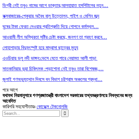
ডিগ্রী নেই তবুও নামের আগে ডাক্তার,আলহায়াত হসপিটালের নতুন…
কক্সবাজারের-পেকুয়ায় অবৈধ বালু উত্তোলন, পাইপ ও মেশিন জব্দ
ঘুষের টাকা ফেরত দেওয়ার প্রতিশ্রুতি দিয়ে গোপনে কর্মস্থল…
আওয়ামী লীগ অস্থিরতা সৃষ্টির চেষ্টা করছে, জনগণ তা গ্রহণ করবে…
লোহাগাড়ায় বিদ্যুৎস্পৃষ্ট হয়ে মাদ্রাসা ছাত্রের মৃত্যু
এওচিয়ায় ডলু নদী ভাঙ্গন:ভেসে যেতে পারে নেয়ামত আলী পাড়া
সাতকানিয়ায় ভূয়া চিকিৎসক :পড়াশোনা নেই তবুও তারা বিশেষজ্ঞ,…
জুলাই গণঅভ্যুত্থান দিবসে বন বিভাগ চট্টগ্রাম অঞ্চলের শ্রদ্ধা…
পরে
আগে
যথাযথ নিয়মানুসারে গণপ্রজাতন্ত্রী বাংলাদেশ সরকারের তথ্যমন্ত্রণালয়ে নিবন্ধনের জন্য
আবেদিত
কারিগরি সহযোগীতায়ঃ
কোডেক্স টেকনোলজি