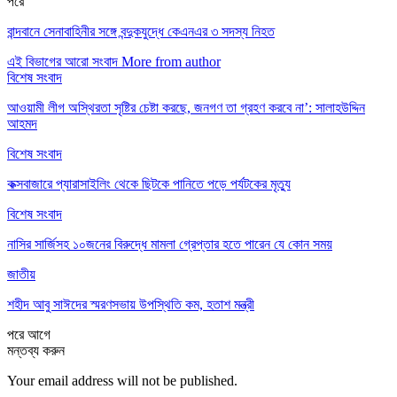
পরে
বান্দবানে সেনাবাহিনীর সঙ্গে বন্দুকযুদ্ধে কেএনএর ৩ সদস্য নিহত
এই বিভাগের আরো সংবাদ
More from author
বিশেষ সংবাদ
আওয়ামী লীগ অস্থিরতা সৃষ্টির চেষ্টা করছে, জনগণ তা গ্রহণ করবে না’: সালাহউদ্দিন
আহমদ
বিশেষ সংবাদ
কক্সবাজারে প্যারাসাইলিং থেকে ছিটকে পানিতে পড়ে পর্যটকের মৃত্যু
বিশেষ সংবাদ
নাসির সার্জিসহ ১০জনের বিরুদ্ধে মামলা গ্রেপ্তার হতে পারেন যে কোন সময়
জাতীয়
শহীদ আবু সাঈদের স্মরণসভায় উপস্থিতি কম, হতাশ মন্ত্রী
পরে
আগে
মন্তব্য করুন
Your email address will not be published.