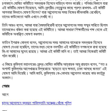
চলাকালে ঘোষিত কমিটিতে সমন্বয়ক হিসেবে দায়িত্ব পালন করেছি। শনিবার বিকালে যারা
এই কমিটির ঘোষণা দিয়েছেন, আমি কেন্দ্রীয় নেতৃবৃন্দের কাছে প্রশ্ন রাখলাম- এই কমিটি
আপনারা কিভাবে ঘোষণা দিলেন? যারা আন্দোলনের সময় নিজের জীবনবাজি রেখেছিল,
তাদের কাউকেতো আমি এখানে দেখছি না।
তিনি আরও বলেন, আমরা যারা বৈষম্যবিরোধী ছাত্র আন্দোলনের সময় সম্মুখ সারিতে ছিলাম
তাদেরকেও বঞ্চিত করা হয়েছে এই কমিটিতে। আমরা সাধারণ শিক্ষার্থীদের পক্ষ থেকে এই
কমিটিকে অবাঞ্ছিত ঘোষণা করলাম।
ফাতিন ইশরাক মোল্লা বলেন, আন্দোলনের সময় আমাদের যাদেরকে সমন্বয়ক হিসেবে
ঘোষণা দেওয়া হয়েছিল, তাদের মধ্য থেকে নবগঠিত এই কমিটিতে দশজনকে রাখা হয়েছে
কি-না আমাদের সন্দেহ রয়েছে। আমরা এই কমিটি মানি না। তাই আমরা নিজেরাই কমিটি
গঠন করেছি।
এ বিষয়ে কুমিল্লা মহানগরের কেন্দ্র ঘোষিত কমিটির আহ্বায়ক আবু রায়হান বলেন, “গত ৪
অগাস্ট কুমিল্লার আলেখারচর বিশ্বরোডে ‘ছাড়তে হবে ক্ষমতা, ঢাকা আসছে জনতা’ এই
ঘোষণা আমি দিয়েছি। আমি জানি, কুমিল্লায় কে-কোথায় আন্দোলন করেছে কার কতটুকু
অবদান।
শেয়ার
আগে
ছাত্র আন্দোলনে ব্যবহৃত পাকিস্তানি অস্ত্রের খোঁজে পুলিশ