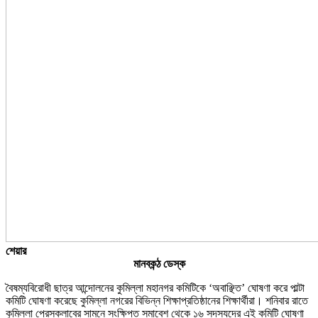
শেয়ার
মানবকন্ঠ ডেস্ক
বৈষম্যবিরোধী ছাত্র আন্দোলনের কুমিল্লা মহানগর কমিটিকে ‘অবাঞ্ছিত’ ঘোষণা করে পাল্টা
কমিটি ঘোষণা করেছে কুমিল্লা নগরের বিভিন্ন শিক্ষাপ্রতিষ্ঠানের শিক্ষার্থীরা। শনিবার রাতে
কুমিল্লা প্রেসক্লাবের সামনে সংক্ষিপ্ত সমাবেশ থেকে ১৬ সদস্যদের এই কমিটি ঘোষণা