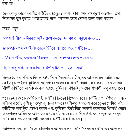
করা হয়।
তবে কেন্দ্র থেকে ঘোষিত কমিটির নেতৃবৃন্দের আশা- যারা এসব কার্যক্রম করেছেন, তারা
নিজেদের ভুল বুঝতে পেরে তাদের সঙ্গে ঐক্যবদ্ধভাবে দেশের জন্য কাজ করবেন।
আরো পড়ুন
আওয়ামী লীগ অস্থিরতা সৃষ্টির চেষ্টা করছে, জনগণ তা গ্রহণ করবে…
কক্সবাজারে প্যারাসাইলিং থেকে ছিটকে পানিতে পড়ে পর্যটকের…
নাসির সার্জিসহ ১০জনের বিরুদ্ধে মামলা গ্রেপ্তার হতে পারেন যে…
শহীদ আবু সাঈদের স্মরণসভায় উপস্থিতি কম, হতাশ মন্ত্রী
উল্লেখ্য গত শনিবার বিকাল ৪টার দিকে বৈষম্যবিরোধী ছাত্র আন্দোলনের ভেরিফায়েড
ফেইসবুক পেইজে কুমিল্লা মহানগরের আহ্বায়ক কমিটি প্রকাশ করা হয়। ১৯৭ সদস্য
বিশিষ্ট কমিটিতে আহ্বায়ক করা হয়েছে কুমিল্লা বিশ্ববিদ্যালয়ের শিক্ষার্থী আবু রায়হানকে।
পরে কেন্দ্র থেকে ঘোষিত ওই কমিটির বিরুদ্ধে বিক্ষোভ করেন কমিটিতে পদবঞ্চিতরা। পরে
শনিবার রাতেই কুমিল্লা প্রেসক্লাবের সামনে সংক্ষিপ্ত সমাবেশ করে কেন্দ্র ঘোষিত ওই
কমিটিকে অবাঞ্ছিত ঘোষণা করেন এবং কুমিল্লা ভিক্টোরিয়া সরকারি কলেজের শিক্ষার্থী সৈয়দ
আজহারুল আমিনকে আহ্বায়ক এবং একই কলেজের ফাতিন ইশরাক মোল্লাকে সদস্য
সচিব করে ১৬ সদস্য পাল্টা মহানগর কমিটি ঘোষণা করেন। ।
সংক্ষিপ্ত সমাবেশে সৈয়দ আজহারুল আমিন বলেন, আমি বৈষম্যবিরোধী ছাত্র আন্দোলন