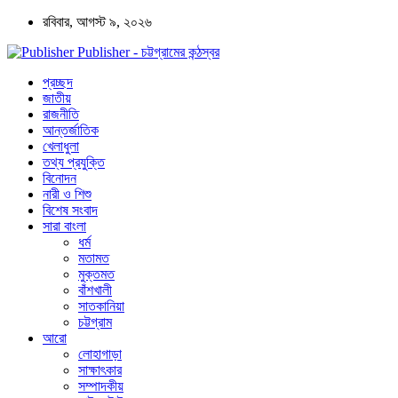
রবিবার, আগস্ট ৯, ২০২৬
Publisher - চট্টগ্রামের কন্ঠস্বর
প্রচ্ছদ
জাতীয়
রাজনীতি
আন্তর্জাতিক
খেলাধুলা
তথ্য প্রযুক্তি
বিনোদন
নারী ও শিশু
বিশেষ সংবাদ
সারা বাংলা
ধর্ম
মতামত
মুক্তমত
বাঁশখালী
সাতকানিয়া
চট্টগ্রাম
আরো
লোহাগাড়া
সাক্ষাৎকার
সম্পাদকীয়