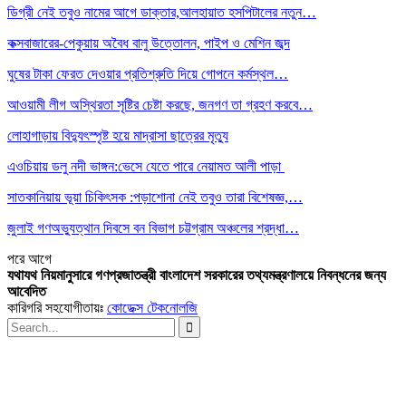
ডিগ্রী নেই তবুও নামের আগে ডাক্তার,আলহায়াত হসপিটালের নতুন…
কক্সবাজারের-পেকুয়ায় অবৈধ বালু উত্তোলন, পাইপ ও মেশিন জব্দ
ঘুষের টাকা ফেরত দেওয়ার প্রতিশ্রুতি দিয়ে গোপনে কর্মস্থল…
আওয়ামী লীগ অস্থিরতা সৃষ্টির চেষ্টা করছে, জনগণ তা গ্রহণ করবে…
লোহাগাড়ায় বিদ্যুৎস্পৃষ্ট হয়ে মাদ্রাসা ছাত্রের মৃত্যু
এওচিয়ায় ডলু নদী ভাঙ্গন:ভেসে যেতে পারে নেয়ামত আলী পাড়া
সাতকানিয়ায় ভূয়া চিকিৎসক :পড়াশোনা নেই তবুও তারা বিশেষজ্ঞ,…
জুলাই গণঅভ্যুত্থান দিবসে বন বিভাগ চট্টগ্রাম অঞ্চলের শ্রদ্ধা…
পরে
আগে
যথাযথ নিয়মানুসারে গণপ্রজাতন্ত্রী বাংলাদেশ সরকারের তথ্যমন্ত্রণালয়ে নিবন্ধনের জন্য
আবেদিত
কারিগরি সহযোগীতায়ঃ
কোডেক্স টেকনোলজি