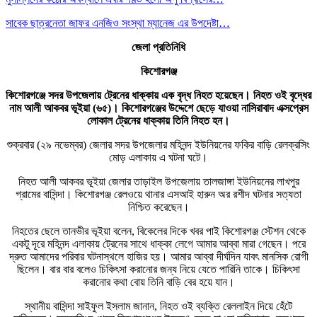
সাবেক ছাত্রনেতা জাফর এনজিও সংস্থা ম্যানেজ এর উপদেষ্টা…
জেলা প্রতিনিধি
কিশোরগঞ্জ
কিশোরগঞ্জে সদর উপজেলায় ট্রেনের ধাক্কায় এক বৃদ্ধ নিহত হয়েছেন। নিহত ওই বৃদ্ধের
নাম আলী আকবর ভূইয়া (৬৫)। কিশোরগঞ্জের উদ্দেশে ছেড়ে যাওয়া নাসিরাবাদ এক্সপ্রেস
লোকাল ট্রেনের ধাক্কায় তিনি নিহত হন।
শুক্রবার (২৯ নভেম্বর) জেলার সদর উপজেলার মহিনন্দ ইউনিয়নের ফকির বাড়ি রেলক্রসিং
মোড় এলাকায় এ ঘটনা ঘটে।
নিহত আলী আকবর ভূইয়া জেলার তাড়াইল উপজেলায় তালজাঙ্গা ইউনিয়নের লাখপুর
গ্রামের বাসিন্দা। কিশোরগঞ্জ রেলওয়ে থানার এসআই হারুন অর রশীদ ঘটনার সত্যতা
নিশ্চিত করেছেন।
নিহতের ছেলে তানভীর ভূইয়া বলেন, বিকেলের দিকে খবর পাই কিশোরগঞ্জ স্টেশন থেকে
একটু দূরে মহিনন্দ এলাকায় ট্রেনের সাথে ধাক্কা লেগে আমার আব্বা মারা গেছেন। পরে
দ্রুত আমাদের পরিবার ঘটনাস্থলে হাজির হয়। আমার আব্বা দীর্ঘদিন যাবৎ মানসিক রোগী
ছিলেন। বার বার বলেও চিকিৎসা করানোর জন্য নিয়ে যেতে পারিনি তাকে। চিকিৎসা
করানোর কথা বোয় তিনি বাড়ি বের হয়ে যান।
স্থানীয় বাসিন্দা সাইফুল ইসলাম জানান, নিহত ওই ব্যক্তি রেললাইন দিয়ে হেঁটে