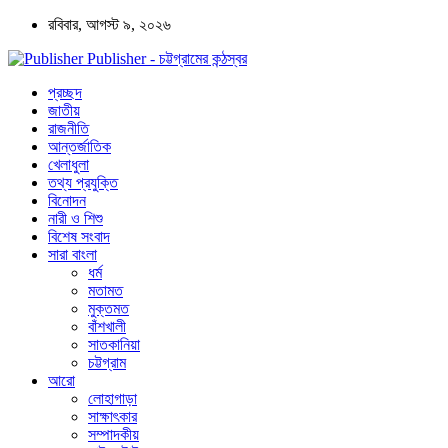
রবিবার, আগস্ট ৯, ২০২৬
Publisher - চট্টগ্রামের কন্ঠস্বর
প্রচ্ছদ
জাতীয়
রাজনীতি
আন্তর্জাতিক
খেলাধুলা
তথ্য প্রযুক্তি
বিনোদন
নারী ও শিশু
বিশেষ সংবাদ
সারা বাংলা
ধর্ম
মতামত
মুক্তমত
বাঁশখালী
সাতকানিয়া
চট্টগ্রাম
আরো
লোহাগাড়া
সাক্ষাৎকার
সম্পাদকীয়