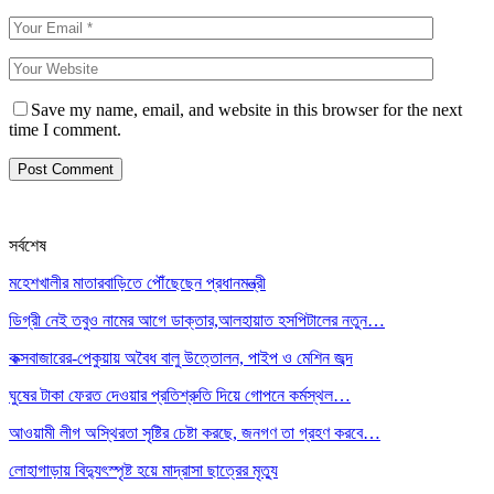
Save my name, email, and website in this browser for the next
time I comment.
সর্বশেষ
মহেশখালীর মাতারবাড়িতে পৌঁছেছেন প্রধানমন্ত্রী
ডিগ্রী নেই তবুও নামের আগে ডাক্তার,আলহায়াত হসপিটালের নতুন…
কক্সবাজারের-পেকুয়ায় অবৈধ বালু উত্তোলন, পাইপ ও মেশিন জব্দ
ঘুষের টাকা ফেরত দেওয়ার প্রতিশ্রুতি দিয়ে গোপনে কর্মস্থল…
আওয়ামী লীগ অস্থিরতা সৃষ্টির চেষ্টা করছে, জনগণ তা গ্রহণ করবে…
লোহাগাড়ায় বিদ্যুৎস্পৃষ্ট হয়ে মাদ্রাসা ছাত্রের মৃত্যু