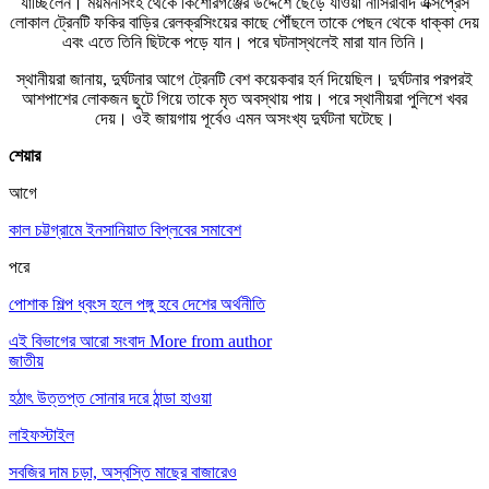
যাচ্ছিলেন। ময়মনসিংহ থেকে কিশোরগঞ্জের উদ্দেশে ছেড়ে যাওয়া নাসিরাবাদ এক্সপ্রেস
লোকাল ট্রেনটি ফকির বাড়ির রেলক্রসিংয়ের কাছে পৌঁছলে তাকে পেছন থেকে ধাক্কা দেয়
এবং এতে তিনি ছিটকে পড়ে যান। পরে ঘটনাস্থলেই মারা যান তিনি।
স্থানীয়রা জানায়, দুর্ঘটনার আগে ট্রেনটি বেশ কয়েকবার হর্ন দিয়েছিল। দুর্ঘটনার পরপরই
আশপাশের লোকজন ছুটে গিয়ে তাকে মৃত অবস্থায় পায়। পরে স্থানীয়রা পুলিশে খবর
দেয়। ওই জায়গায় পূর্বেও এমন অসংখ্য দুর্ঘটনা ঘটেছে।
শেয়ার
আগে
কাল চট্টগ্রামে ইনসানিয়াত বিপ্লবের সমাবেশ
পরে
পোশাক শিল্প ধ্বংস হলে পঙ্গু হবে দেশের অর্থনীতি
এই বিভাগের আরো সংবাদ
More from author
জাতীয়
হঠাৎ উত্তপ্ত সোনার দরে ঠান্ডা হাওয়া
লাইফস্টাইল
সবজির দাম চড়া, অস্বস্তি মাছের বাজারেও