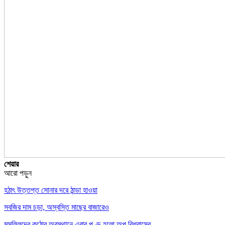
শেয়ার
আরো পড়ুন
হঠাৎ উত্তপ্ত সোনার দরে ঠান্ডা হাওয়া
সবজির দাম চড়া, অস্বস্তি মাছের বাজারেও
মুসল্লিদের কঠোর অবস্থানে এবার পণ্ড হলো অপু বিশ্বাসের…