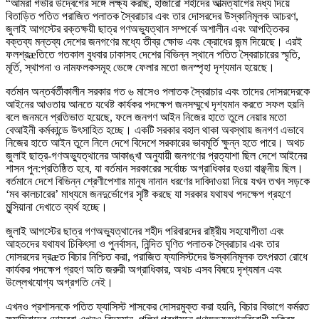
“আমরা গভীর উদ্বেগের সঙ্গে লক্ষ্য করছি, হাজারো শহীদের আত্মত্যাগের মধ্য দিয়ে
বিতাড়িত পতিত পরাজিত পলাতক স্বৈরাচার এবং তার দোসরদের উস্কানিমূলক আচরণ,
জুলাই আগস্টের রক্তক্ষয়ী ছাত্র গণঅভ্যুত্থান সম্পর্কে অশালীন এবং আপত্তিকর
বক্তব্য মন্তব্য দেশের জনগণের মধ্যে তীব্র ক্ষোভ এবং ক্রোধের জন্ম দিয়েছে। এরই
ফলশ্রæতিতে গতকাল বুধবার ঢাকাসহ দেশের বিভিন্ন স্থানে পতিত স্বৈরাচারের স্মৃতি,
মূর্তি, স্থাপনা ও নামফলকসমূহ ভেঙ্গে ফেলার মতো জনস্পৃহা দৃশ্যমান হয়েছে।
বর্তমান অন্তর্বর্তীকালীন সরকার গত ৬ মাসেও পলাতক স্বৈরাচার এবং তাদের দোসরদেরকে
আইনের আওতায় আনতে যথেষ্ট কার্যকর পদক্ষেপ জনসম্মুখে দৃশ্যমান করতে সফল হয়নি
বলে জনমনে প্রতিভাত হয়েছে, ফলে জনগণ আইন নিজের হাতে তুলে নেয়ার মতো
বেআইনী কর্মকান্ডে উৎসাহিত হচ্ছে। একটি সরকার বহাল থাকা অবস্থায় জনগণ এভাবে
নিজের হাতে আইন তুলে নিলে দেশে বিদেশে সরকারের ভাবমূর্তি ক্ষুন্ন হতে পারে। অথচ
জুলাই ছাত্র-গণঅভ্যুত্থানের আকাঙ্খা অনুযায়ী জনগণের প্রত্যাশা ছিল দেশে আইনের
শাসন পুন:প্রতিষ্ঠিত হবে, যা বর্তমান সরকারের সর্বোচ্চ অগ্রাধিকার হওয়া বাঞ্ছনীয় ছিল।
বর্তমানে দেশে বিভিন্ন শ্রেণীপেশার মানুষ নানান ধরণের দাবিদাওয়া নিয়ে যখন তখন সড়কে
‘মব কালচারের’ মাধ্যমে জনদুর্ভোগের সৃষ্টি করছে যা সরকার যথাযথ পদক্ষেপ গ্রহণে
মুন্সিয়ানা দেখাতে ব্যর্থ হচ্ছে।
জুলাই আগস্টের ছাত্র গণঅভ্যুত্থানের শহীদ পরিবারদের রাষ্ট্রীয় সহযোগীতা এবং
আহতদের যথাযথ চিকিৎসা ও পুনর্বাসন, নিন্দিত ঘৃণিত পলাতক স্বৈরাচার এবং তার
দোসরদের দ্রæত বিচার নিশ্চিত করা, পরাজিত ফ্যাসিস্টদের উস্কানিমূলক তৎপরতা রোধে
কার্যকর পদক্ষেপ গ্রহণ অতি জরুরী অগ্রাধিকার, অথচ এসব বিষয়ে দৃশ্যমান এবং
উল্লেখযোগ্য অগ্রগতি নেই।
এখনও প্রশাসনকে পতিত ফ্যাসিস্ট শাসকের দোসরমুক্ত করা হয়নি, বিচার বিভাগে কর্মরত