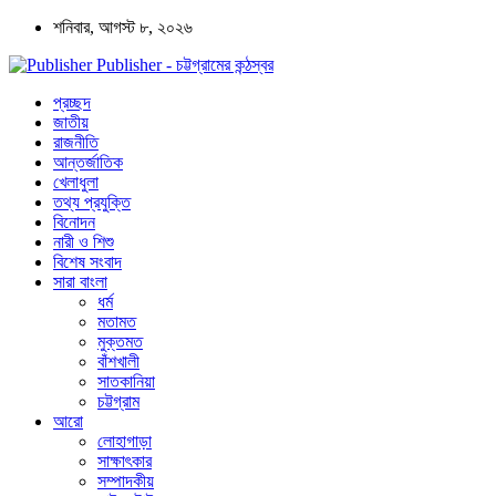
শনিবার, আগস্ট ৮, ২০২৬
Publisher - চট্টগ্রামের কন্ঠস্বর
প্রচ্ছদ
জাতীয়
রাজনীতি
আন্তর্জাতিক
খেলাধুলা
তথ্য প্রযুক্তি
বিনোদন
নারী ও শিশু
বিশেষ সংবাদ
সারা বাংলা
ধর্ম
মতামত
মুক্তমত
বাঁশখালী
সাতকানিয়া
চট্টগ্রাম
আরো
লোহাগাড়া
সাক্ষাৎকার
সম্পাদকীয়