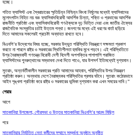
হচ্ছে।
পতিত ফ্যাসিস্ট এবং স্বৈরাচারের স্মৃতিচিহ্ন নিশ্চিহ্ন কিংবা নির্মূলের মধ্যেই ফ্যাসিবাদের
মূলোৎপাটন নিহিত নয় বরং ফ্যাসিবাদবিরোধী আদর্শিক চিন্তা, শক্তি ও প্রভাবের আদর্শিক
রাজনীতি প্রতিষ্ঠা এবং ফ্যাসিবাদবিরোধী গণঐক্যকে দৃঢ় ভিত্তি দেয়া এবং জাতীয় ঐক্যের
রাজনৈতিক সংস্কৃতির চর্চাই উত্তম পন্থা। জনগণের মধ্যে এই ধরণের বার্তা ছড়িয়ে
দিতে আমাদের সকলেরই প্রচেষ্টা অব্যাহত রাখতে হবে।
বিএনপি’র উদ্বেগের বিষয় হচ্ছে, সরকার উদ্ভুত পরিস্থিতি নিয়ন্ত্রণে সক্ষমতা প্রকাশ
করতে না পারলে রাষ্ট্র ও সরকারের স্থিতিশীলতা হুমকির মুখে পড়বে। এই পরিস্থিতিতে
উগ্র নৈরাজ্যবাদী গণতন্ত্র বিরোধী দেশী বিদেশী অপশক্তির পাশাপাশি পরাজিত
ফ্যাসিস্টদের পুনরুত্থানের সম্ভাবনা দেখা দিতে পাওে, যার উপসর্গ ইতিমধ্যেই দৃশ্যমান।
সুতরাং, অন্তর্বর্তীকালীন সরকারের প্রতি আমাদের আহবান, পরিস্থিতির উপর নিয়ন্ত্রণ
প্রতিষ্ঠা করুন। অন্যথায় দেশে নৈরাজ্যকর পরিস্থিতির প্রসার ঘটবে। সুতরাং কঠোরভাবে
আইন শৃঙ্খলা প্রতিষ্ঠা করে রাষ্ট্র ও সরকারের ভূমিকা দৃশ্যমান করা এখন সময়ের দাবি।”
শেয়ার
আগে
সাতকানিয়া উপজেলা, পৌরসভা ও উত্তর সাতকানিয়া বিএনপি’র আনন্দ মিছিল
পরে
সাতকানিয়ায় নির্যাতিত নেতা কর্মীদের সম্মানে সম্বর্ধনা অনুষ্ঠান অনুষ্ঠিত