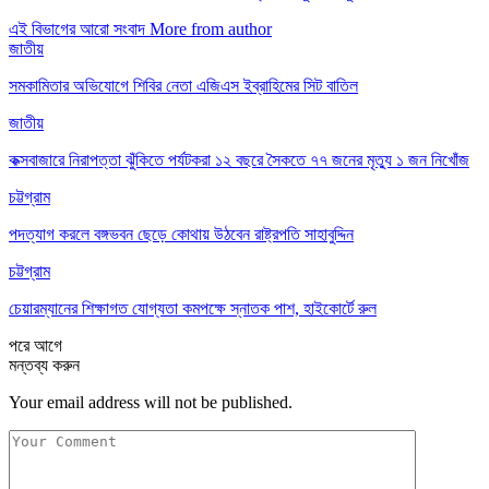
এই বিভাগের আরো সংবাদ
More from author
জাতীয়
সমকামিতার অভিযোগে শিবির নেতা এজিএস ইব্রাহিমের সিট বাতিল
জাতীয়
কক্সবাজারে নিরাপত্তা ঝুঁকিতে পর্যটকরা ১২ বছরে সৈকতে ৭৭ জনের মৃত্যু ১ জন নিখোঁজ
চট্টগ্রাম
পদত্যাগ করলে বঙ্গভবন ছেড়ে কোথায় উঠবেন রাষ্ট্রপতি সাহাবুদ্দিন
চট্টগ্রাম
চেয়ারম্যানের শিক্ষাগত যোগ্যতা কমপক্ষে স্নাতক পাশ, হাইকোর্টে রুল
পরে
আগে
মন্তব্য করুন
Your email address will not be published.