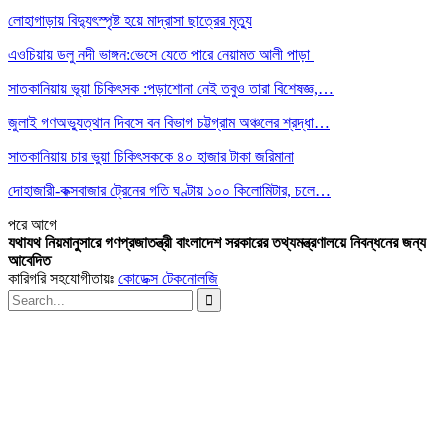
লোহাগাড়ায় বিদ্যুৎস্পৃষ্ট হয়ে মাদ্রাসা ছাত্রের মৃত্যু
এওচিয়ায় ডলু নদী ভাঙ্গন:ভেসে যেতে পারে নেয়ামত আলী পাড়া
সাতকানিয়ায় ভূয়া চিকিৎসক :পড়াশোনা নেই তবুও তারা বিশেষজ্ঞ,…
জুলাই গণঅভ্যুত্থান দিবসে বন বিভাগ চট্টগ্রাম অঞ্চলের শ্রদ্ধা…
সাতকানিয়ায় চার ভুয়া চিকিৎসককে ৪০ হাজার টাকা জরিমানা
দোহাজারী-কক্সবাজার ট্রেনের গতি ঘণ্টায় ১০০ কিলোমিটার, চলে…
পরে
আগে
যথাযথ নিয়মানুসারে গণপ্রজাতন্ত্রী বাংলাদেশ সরকারের তথ্যমন্ত্রণালয়ে নিবন্ধনের জন্য
আবেদিত
কারিগরি সহযোগীতায়ঃ
কোডেক্স টেকনোলজি