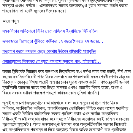
ফ্যাসিবাদের দোসররা এখনও বিদ্যমান, পুলিশ প্রশাসনে গণঅভ্যুত্থানবিরোধী সক্রিয়
সদস্যরা এখনও কর্মরত। এমতাবস্থায় সরকার জনআকাঙ্খা পূরণে সফলতা অর্জন করতে
পারবে কিনা তা যথেষ্ট সন্দেহের উদ্রেক করে।
আরো পড়ুন
সমকামিতার অভিযোগে শিবির নেতা এজিএস ইব্রাহিমের সিট বাতিল
কক্সবাজারে নিরাপত্তা ঝুঁকিতে পর্যটকরা ১২ বছরে সৈকতে ৭৭ জনের…
পদত্যাগ করলে বঙ্গভবন ছেড়ে কোথায় উঠবেন রাষ্ট্রপতি সাহাবুদ্দিন
চেয়ারম্যানের শিক্ষাগত যোগ্যতা কমপক্ষে স্নাতক পাশ, হাইকোর্টে…
বাজার সিন্ডিকেট নিয়ন্ত্রণ করে জনগণের নিত্যদিনের দু:খ দুর্দশা লাঘব করা জরুরী, দীর্ঘ ষোল
বছরের ফ্যাসিবাদবিরোধী গণতান্ত্রিক সংগ্রামে অংশগ্রহণকারী সকল শ্রেণী পেশার মানুষের
বিরুদ্ধে দায়েরকৃত মিথ্যা গায়েবী মামলার কোন সুরাহা এখনও হয়নি। গণতন্ত্রকামী জনগণ
ফ্যাসিবাদী আমলের দায়ের করা মিথ্যা মামলায় এখনও হয়রানীর শিকার হচ্ছে, অথচ এ
বিষয়ে সরকার যথাযথ পদক্ষেপ গ্রহণে কার্যকর কোন ভূমিকা রাখেনি।
জুলাই ছাত্র-গণঅভ্যুত্থানের আকাঙ্খাকে ধারণ করে মানুষের হারানো গণতান্ত্রিক
অধিকার, সাংবিধানিক অধিকার, মানবাধিকারসহ ভোটাধিকার নিশ্চিত করার লক্ষ্যে যথাশীঘ্র
সম্ভব একটি নির্বাচিত রাজনৈতিক সরকার প্রতিষ্ঠা করাই এখন সর্বোচ্চ অগ্রাধিকার।
নির্বাচনমুখী জরুরী সংস্কার সাধন করে দ্রæত নির্বাচনের আয়োজন করাই বর্তমান সরকারের
প্রধানতম ম্যান্ডেট। অথচ জনআকাঙ্খা উপেক্ষা করে অন্তর্বর্তীকালীন সরকার নিজেরাই
এই অগ্রাধিকারকে প্রাধান্য না দিয়ে অন্যান্য বিষয়ে অধিক মনোযোগী বলে প্রতীয়মান