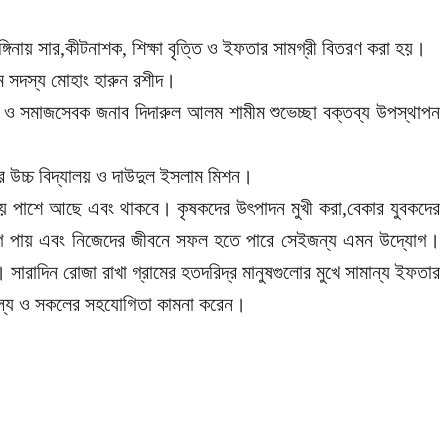
্গিনায় সার,কীটনাশক, শিক্ষা বৃত্তি ও ইফতার সামগ্রী বিতরণ করা হয়।
ম সদস্য মোহাং হারুন রশীদ।
োক্তা ও সমাজসেবক জনাব দিদারুল আলম শামীম শুভেচ্ছা বক্তব্য উপস্থাপন
পুর উচ্চ বিদ্যালয় ও দাউদুল ইসলাম মিশন।
 সময় পাশে আছে এবং থাকবে। কৃষকদের উৎপাদন মুখী করা,বেকার যুবকদের
নের সুযোগ পায় এবং নিজেদের জীবনে সফল হতে পারে সেইজন্য এমন উদ্যোগ।
ে। সারাদিন রোজা রাখা গ্রামের হতদরিদ্র মানুষগুলোর মুখে সামান্য ইফতার
ফল্য ও সকলের সহযোগিতা কামনা করেন।