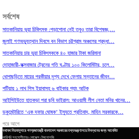
সর্বশেষ
সাতকানিয়ায় ভূয়া চিকিৎসক :পড়াশোনা নেই তবুও তারা বিশেষজ্ঞ,…
জুলাই গণঅভ্যুত্থান দিবসে বন বিভাগ চট্টগ্রাম অঞ্চলের শ্রদ্ধা…
সাতকানিয়ায় চার ভুয়া চিকিৎসককে ৪০ হাজার টাকা জরিমানা
দোহাজারী-কক্সবাজার ট্রেনের গতি ঘণ্টায় ১০০ কিলোমিটার, চলে…
ধোপাছড়িতে মায়ের পরকীয়ার দৃশ্য দেখে ফেলায় সন্তানের জীবন…
পটিয়ায় ১ লাখ পিস ইয়াবাসহ ৬ বাইকার গ্যাং আটক
আইসিইউতে হাতকড়া পরা ছবি ভাইরাল: আওয়ামী লীগ নেতা মনির খানের…
ডকুমেন্টারিতে ‘এক দফার ঘোষক’ ইস্যুতে প্রতিবাদ, মাহিন সরকারকে…
পরে
আগে
যথাযথ নিয়মানুসারে গণপ্রজাতন্ত্রী বাংলাদেশ সরকারের তথ্যমন্ত্রণালয়ে নিবন্ধনের জন্য আবেদিত
কারিগরি সহযোগীতায়ঃ
কোডেক্স টেকনোলজি