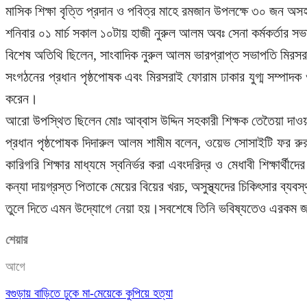
মাসিক শিক্ষা বৃত্তি প্রদান ও পবিত্র মাহে রমজান উপলক্ষে ৩০ জন অস
শনিবার ০১ মার্চ সকাল ১০টায় হাজী নুরুল আলম অবঃ সেনা কর্মকর্তার সভা
বিশেষ অতিথি ছিলেন, সাংবাদিক নুরুল আলম ভারপ্রাপ্ত সভাপতি মিরসর
সংগঠনের প্রধান পৃষ্ঠপোষক এবং মিরসরাই ফোরাম ঢাকার যুগ্ম সম্পাদক ও
করেন।
আরো উপস্থিত ছিলেন মোঃ আব্বাস উদ্দিন সহকারী শিক্ষক তেতৈয়া দাওয়াতু
প্রধান পৃষ্ঠপোষক দিদারুল আলম শামীম বলেন, ওয়েভ সোসাইটি ফর রুরা
কারিগরি শিক্ষার মাধ্যমে স্বনির্ভর করা এবংদরিদ্র ও মেধাবী শিক্ষার
কন্যা দায়গ্রস্ত পিতাকে মেয়ের বিয়ের খরচ, অসুস্থ্যদের চিকিৎসার ব্যবস
তুলে দিতে এমন উদ্যোগে নেয়া হয়।সবশেষে তিনি ভবিষ্যতেও এরকম জ
শেয়ার
আগে
বগুড়ায় বাড়িতে ঢুকে মা-মেয়েকে কুপিয়ে হত্যা