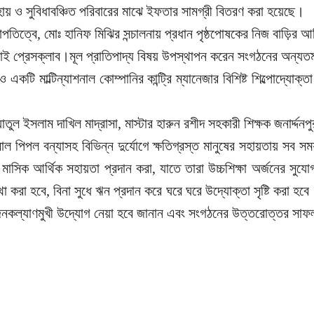
হায় ও সুবিধাবঞ্চিত পরিবারের মাঝে ইফতার সামগ্রী বিতরণ করা হয়েছে।
পতিত্বে, মোঃ হানিফ মিঝির সন্চালনায় প্রধান পৃষ্ঠপোষকের নিজ বাড়ির আঙ
াই প্রেসক্লাব।মূল প্রাতিপাদ্য বিষয় উপস্থাপন করেন সংগঠনের অন্যত
 একটি মাল্টিন্যাশনাল কোম্পানির কান্ট্রি ম্যানেজার বিশিষ্ট শিল্পোদ্য
ল ইসলাম দাখিল মাদ্রাসা, মাস্টার হারুন রশীদ সহকারী শিক্ষক জনার্দ্দন
ল পিপল বন্যাসহ বিভিন্ন দুর্যোগে ক্ষতিগ্রস্ত মানুষের সহায়তায় সব
্থীদের মাসিক আর্থিক সহায়তা প্রদান করা, যাতে তারা উচ্চশিক্ষা অর্জ
্থা করা হবে, বিনা সুধে ঋন প্রদান করে ঘরে ঘরে উদ্যোক্তা সৃষ্টি করা হব
নকল্যাণমুখী উদ্যোগ নেয়া হবে জানান এবং সংগঠনের উত্তরোত্তর সা