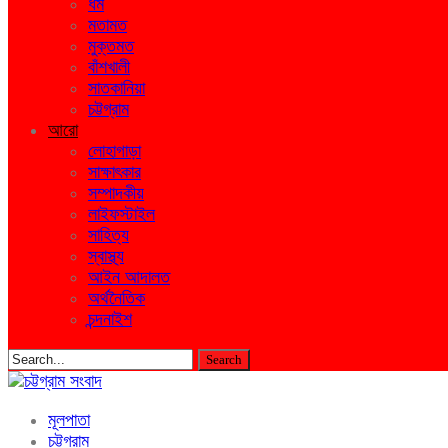
ধর্ম
মতামত
মুক্তমত
বাঁশখালী
সাতকানিয়া
চট্টগ্রাম
আরো
লোহাগাড়া
সাক্ষাৎকার
সম্পাদকীয়
লাইফস্টাইল
সাহিত্য
স্বাস্থ্য
আইন আদালত
অর্থনৈতিক
চন্দনাইশ
মূলপাতা
চট্টগ্রাম