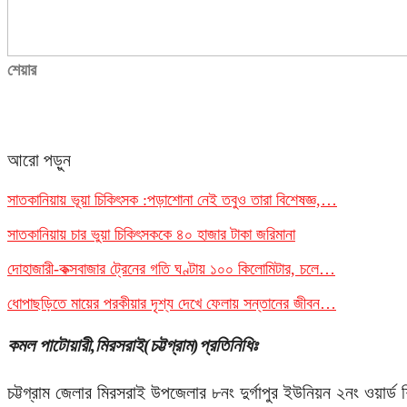
শেয়ার
আরো পড়ুন
সাতকানিয়ায় ভূয়া চিকিৎসক :পড়াশোনা নেই তবুও তারা বিশেষজ্ঞ,…
সাতকানিয়ায় চার ভুয়া চিকিৎসককে ৪০ হাজার টাকা জরিমানা
দোহাজারী-কক্সবাজার ট্রেনের গতি ঘণ্টায় ১০০ কিলোমিটার, চলে…
ধোপাছড়িতে মায়ের পরকীয়ার দৃশ্য দেখে ফেলায় সন্তানের জীবন…
কমল পাটোয়ারী,মিরসরাই(চট্টগ্রাম)প্রতিনিধিঃ
চট্টগ্রাম জেলার মিরসরাই উপজেলার ৮নং দুর্গাপুর ইউনিয়ন ২নং ওয়ার্