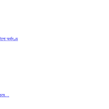
িলো অর্থদণ্ড
া চেয়ে…