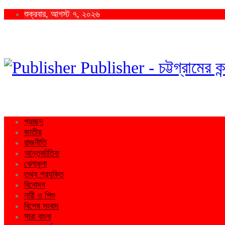
শুক্রবার, আগস্ট ৭, ২০২৬
Publisher - চট্টগ্রামের কন
প্রচ্ছদ
জাতীয়
রাজনীতি
আন্তর্জাতিক
খেলাধুলা
তথ্য প্রযুক্তি
বিনোদন
নারী ও শিশু
বিশেষ সংবাদ
সারা বাংলা