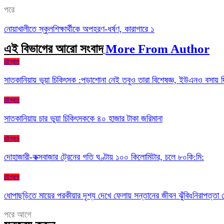
পরে
নোয়াখালীতে স্কুলশিক্ষার্থীকে অপহরণ-ধর্ষণ, কারাগারে ১
এই বিভাগের আরো সংবাদ
More From Author
চট্টগ্রাম
সাতকানিয়ায় ভূয়া চিকিৎসক :পড়াশোনা নেই তবুও তারা বিশেষজ্ঞ, ইউএনও বসায় দ
চট্টগ্রাম
সাতকানিয়ায় চার ভুয়া চিকিৎসককে ৪০ হাজার টাকা জরিমানা
চট্টগ্রাম
দোহাজারী-কক্সবাজার ট্রেনের গতি ঘণ্টায় ১০০ কিলোমিটার, চলে ৮০কি:মি:
চট্টগ্রাম
ধোপাছড়িতে মায়ের পরকীয়ার দৃশ্য দেখে ফেলায় সন্তানের জীবন ঝুঁকিঃনিরাপত্ত
পরে
আগে