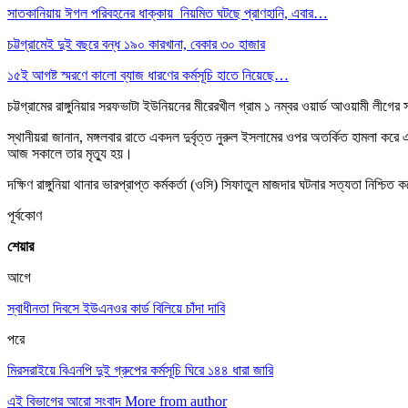
সাতকানিয়ায় ঈগল পরিবহনের ধাক্কায় নিয়মিত ঘটছে প্রাণহানি, এবার…
চট্টগ্রামেই দুই বছরে বন্ধ ১৯০ কারখানা, বেকার ৩০ হাজার
১৫ই আগষ্ট স্মরণে কালো ব্যাজ ধারণের কর্মসূচি হাতে নিয়েছে…
চট্টগ্রামের রাঙ্গুনিয়ার সরফভাটা ইউনিয়নের মীরেরখীল গ্রাম ১ নম্বর ওয়ার্ড আওয়ামী লীগে
স্থানীয়রা জানান, মঙ্গলবার রাতে একদল দুর্বৃত্ত নুরুল ইসলামের ওপর অতর্কিত হামলা কর
আজ সকালে তার মৃত্যু হয়।
দক্ষিণ রাঙ্গুনিয়া থানার ভারপ্রাপ্ত কর্মকর্তা (ওসি) সিফাতুল মাজদার ঘটনার সত্যতা নি
পূর্বকোণ
শেয়ার
আগে
স্বাধীনতা দিবসে ইউএনওর কার্ড বিলিয়ে চাঁদা দাবি
পরে
মিরসরাইয়ে বিএনপি দুই গ্রুপের কর্মসূচি ঘিরে ১৪৪ ধারা জারি
এই বিভাগের আরো সংবাদ
More from author