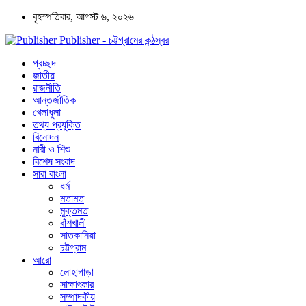
বৃহস্পতিবার, আগস্ট ৬, ২০২৬
Publisher - চট্টগ্রামের কন্ঠস্বর
প্রচ্ছদ
জাতীয়
রাজনীতি
আন্তর্জাতিক
খেলাধুলা
তথ্য প্রযুক্তি
বিনোদন
নারী ও শিশু
বিশেষ সংবাদ
সারা বাংলা
ধর্ম
মতামত
মুক্তমত
বাঁশখালী
সাতকানিয়া
চট্টগ্রাম
আরো
লোহাগাড়া
সাক্ষাৎকার
সম্পাদকীয়