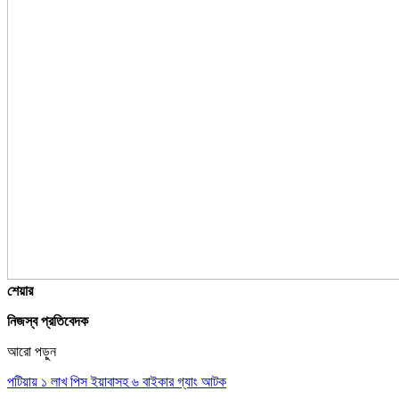
শেয়ার
নিজস্ব প্রতিবেদক
আরো পড়ুন
পটিয়ায় ১ লাখ পিস ইয়াবাসহ ৬ বাইকার গ্যাং আটক