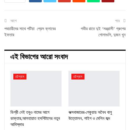
আগে
পরে
পথচারীদের সাথে পটিয়া প্রেস ক্লাবের
গভীর রাতে দুই ‘সন্ত্রাসী’ গ্রুপের
ইফতার
গোলাগুলি, দুজন খুন
এই বিভাগের আরো সংবাদ
চট্টগ্রাম
চট্টগ্রাম
ডিগ্রী নেই তবুও নামের আগে
কক্সবাজারের-পেকুয়ায় অবৈধ বালু
ডাক্তার,আলহায়াত হসপিটালের নতুন
উত্তোলন, পাইপ ও মেশিন জব্দ
আবিস্কার