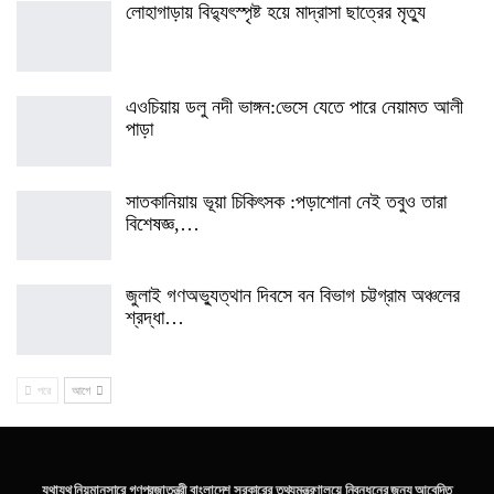
লোহাগাড়ায় বিদ্যুৎস্পৃষ্ট হয়ে মাদ্রাসা ছাত্রের মৃত্যু
এওচিয়ায় ডলু নদী ভাঙ্গন:ভেসে যেতে পারে নেয়ামত আলী
পাড়া
সাতকানিয়ায় ভূয়া চিকিৎসক :পড়াশোনা নেই তবুও তারা
বিশেষজ্ঞ,…
জুলাই গণঅভ্যুত্থান দিবসে বন বিভাগ চট্টগ্রাম অঞ্চলের
শ্রদ্ধা…
পরে
আগে
যথাযথ নিয়মানুসারে গণপ্রজাতন্ত্রী বাংলাদেশ সরকারের তথ্যমন্ত্রণালয়ে নিবন্ধনের জন্য আবেদিত