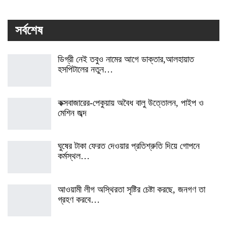
সর্বশেষ
ডিগ্রী নেই তবুও নামের আগে ডাক্তার,আলহায়াত
হসপিটালের নতুন…
কক্সবাজারের-পেকুয়ায় অবৈধ বালু উত্তোলন, পাইপ ও
মেশিন জব্দ
ঘুষের টাকা ফেরত দেওয়ার প্রতিশ্রুতি দিয়ে গোপনে
কর্মস্থল…
আওয়ামী লীগ অস্থিরতা সৃষ্টির চেষ্টা করছে, জনগণ তা
গ্রহণ করবে…