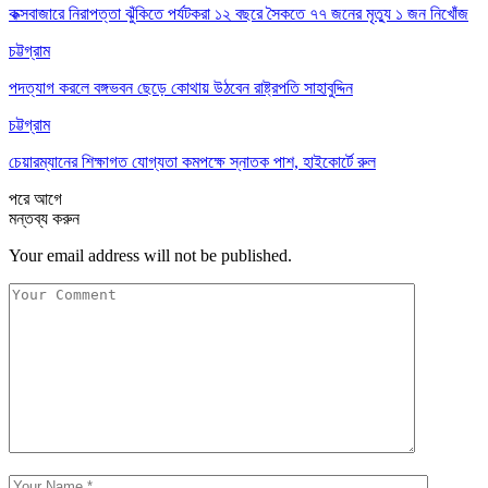
কক্সবাজারে নিরাপত্তা ঝুঁকিতে পর্যটকরা ১২ বছরে সৈকতে ৭৭ জনের মৃত্যু ১ জন নিখোঁজ
চট্টগ্রাম
পদত্যাগ করলে বঙ্গভবন ছেড়ে কোথায় উঠবেন রাষ্ট্রপতি সাহাবুদ্দিন
চট্টগ্রাম
চেয়ারম্যানের শিক্ষাগত যোগ্যতা কমপক্ষে স্নাতক পাশ, হাইকোর্টে রুল
পরে
আগে
মন্তব্য করুন
Your email address will not be published.