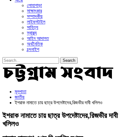
লোহাগাড়া
সাক্ষাৎকার
সম্পাদকীয়
লাইফস্টাইল
সাহিত্য
স্বাস্থ্য
আইন আদালত
অর্থনৈতিক
চন্দনাইশ
মূলপাতা
জাতীয়
ইশরাক নামাতে চায় ছাত্র উপদেষ্টাদের,রিজভীর দাবী খলিলও
ইশরাক নামাতে চায় ছাত্র উপদেষ্টাদের,রিজভীর দাবী
খলিলও