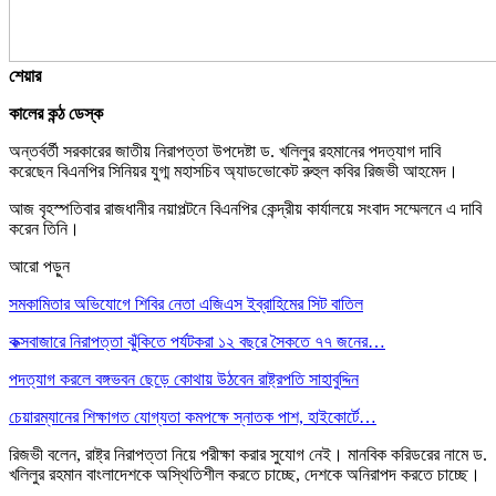
শেয়ার
কালের কন্ঠ ডেস্ক
অন্তর্বর্তী সরকারের জাতীয় নিরাপত্তা উপদেষ্টা ড. খলিলুর রহমানের পদত্যাগ দাবি
করেছেন বিএনপির সিনিয়র যুগ্ম মহাসচিব অ্যাডভোকেট রুহুল কবির রিজভী আহমেদ।
আজ বৃহস্পতিবার রাজধানীর নয়াপল্টনে বিএনপির কেন্দ্রীয় কার্যালয়ে সংবাদ সম্মেলনে এ দাবি
করেন তিনি।
আরো পড়ুন
সমকামিতার অভিযোগে শিবির নেতা এজিএস ইব্রাহিমের সিট বাতিল
কক্সবাজারে নিরাপত্তা ঝুঁকিতে পর্যটকরা ১২ বছরে সৈকতে ৭৭ জনের…
পদত্যাগ করলে বঙ্গভবন ছেড়ে কোথায় উঠবেন রাষ্ট্রপতি সাহাবুদ্দিন
চেয়ারম্যানের শিক্ষাগত যোগ্যতা কমপক্ষে স্নাতক পাশ, হাইকোর্টে…
রিজভী বলেন, রাষ্ট্র নিরাপত্তা নিয়ে পরীক্ষা করার সুযোগ নেই। মানবিক করিডরের নামে ড.
খলিলুর রহমান বাংলাদেশকে অস্থিতিশীল করতে চাচ্ছে, দেশকে অনিরাপদ করতে চাচ্ছে।