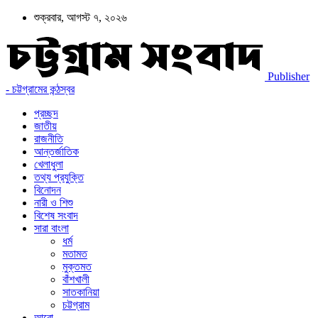
শুক্রবার, আগস্ট ৭, ২০২৬
Publisher
- চট্টগ্রামের কন্ঠস্বর
প্রচ্ছদ
জাতীয়
রাজনীতি
আন্তর্জাতিক
খেলাধুলা
তথ্য প্রযুক্তি
বিনোদন
নারী ও শিশু
বিশেষ সংবাদ
সারা বাংলা
ধর্ম
মতামত
মুক্তমত
বাঁশখালী
সাতকানিয়া
চট্টগ্রাম
আরো