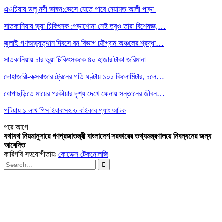
এওচিয়ায় ডলু নদী ভাঙ্গন:ভেসে যেতে পারে নেয়ামত আলী পাড়া
সাতকানিয়ায় ভূয়া চিকিৎসক :পড়াশোনা নেই তবুও তারা বিশেষজ্ঞ,…
জুলাই গণঅভ্যুত্থান দিবসে বন বিভাগ চট্টগ্রাম অঞ্চলের শ্রদ্ধা…
সাতকানিয়ায় চার ভুয়া চিকিৎসককে ৪০ হাজার টাকা জরিমানা
দোহাজারী-কক্সবাজার ট্রেনের গতি ঘণ্টায় ১০০ কিলোমিটার, চলে…
ধোপাছড়িতে মায়ের পরকীয়ার দৃশ্য দেখে ফেলায় সন্তানের জীবন…
পটিয়ায় ১ লাখ পিস ইয়াবাসহ ৬ বাইকার গ্যাং আটক
পরে
আগে
যথাযথ নিয়মানুসারে গণপ্রজাতন্ত্রী বাংলাদেশ সরকারের তথ্যমন্ত্রণালয়ে নিবন্ধনের জন্য
আবেদিত
কারিগরি সহযোগীতায়ঃ
কোডেক্স টেকনোলজি