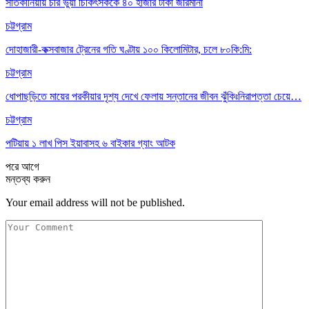
সাতকানিয়ায় চার ভুয়া চিকিৎসককে ৪০ হাজার টাকা জরিমানা
চট্টগ্রাম
দোহাজারী-কক্সবাজার ট্রেনের গতি ঘণ্টায় ১০০ কিলোমিটার, চলে ৮০কি:মি:
চট্টগ্রাম
ধোপাছড়িতে মায়ের পরকীয়ার দৃশ্য দেখে ফেলায় সন্তানের জীবন ঝুঁকিঃনিরাপত্তা চেয়ে…
চট্টগ্রাম
পটিয়ায় ১ লাখ পিস ইয়াবাসহ ৬ বাইকার গ্যাং আটক
পরে
আগে
মন্তব্য করুন
Your email address will not be published.