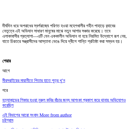
দীর্ঘদিন ধরে অপরাধের স্বর্গরাজ্যে পরিণত হওয়া মহেশখালীর গহীন পাহাড়ে র‍্যাবের
নেতৃত্বে এই অভিযান সাধারণ মানুষের মাঝে নতুন আশার সঞ্চার করেছে। তবে
এলাকাবাসীর প্রত্যাশা—এটি যেন এককালীন অভিযান না হয়ে নিয়মিত উদ্যোগে রূপ নেয়,
যাতে চিরতরে সন্ত্রাসীদের আস্তানা ভেঙে দিয়ে দ্বীপে শান্তি প্রতিষ্ঠা করা সম্ভব হয়।
শেয়ার
আগে
মীরসরাইয়ের মায়ানীতে পিতার হাতে পুত্র খু’ন
পরে
হত্যাকান্ডের শিকার হওয়া নুরুল কবির বাঁচার জন্য আশংকা প্রকাশ করে থানায় অভিযোগও
করেছিল
এই বিভাগের আরো সংবাদ
More from author
চট্টগ্রাম