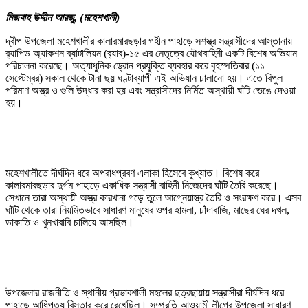
মিজবাহ উদ্দীন আরজু, (মহেশখালী)
দ্বীপ উপজেলা মহেশখালীর কালারমারছড়ার গহীন পাহাড়ে সশস্ত্র সন্ত্রাসীদের আস্তানায়
র‍্যাপিড অ্যাকশন ব্যাটালিয়ন (র‍্যাব)-১৫ এর নেতৃত্বে যৌথবাহিনী একটি বিশেষ অভিযান
পরিচালনা করেছে। অত্যাধুনিক ড্রোন প্রযুক্তি ব্যবহার করে বৃহস্পতিবার (১১
সেপ্টেম্বর) সকাল থেকে টানা ছয় ঘণ্টাব্যাপী এই অভিযান চালানো হয়। এতে বিপুল
পরিমাণ অস্ত্র ও গুলি উদ্ধার করা হয় এবং সন্ত্রাসীদের নির্মিত অস্থায়ী ঘাঁটি ভেঙে দেওয়া
হয়।
মহেশখালীতে দীর্ঘদিন ধরে অপরাধপ্রবণ এলাকা হিসেবে কুখ্যাত। বিশেষ করে
কালারমারছড়ার দুর্গম পাহাড়ে একাধিক সন্ত্রাসী বাহিনী নিজেদের ঘাঁটি তৈরি করেছে।
সেখানে তারা অস্থায়ী অস্ত্র কারখানা গড়ে তুলে আগ্নেয়াস্ত্র তৈরি ও সংরক্ষণ করে। এসব
ঘাঁটি থেকে তারা নিয়মিতভাবে সাধারণ মানুষের ওপর হামলা, চাঁদাবাজি, মাছের ঘের দখল,
ডাকাতি ও খুনখারাবি চালিয়ে আসছিল।
উপজেলার রাজনীতি ও স্থানীয় প্রভাবশালী মহলের ছত্রছায়ায় সন্ত্রাসীরা দীর্ঘদিন ধরে
পাহাড়ে আধিপত্য বিস্তার করে রেখেছিল। সম্প্রতি আওয়ামী লীগের উপজেলা সাধারণ