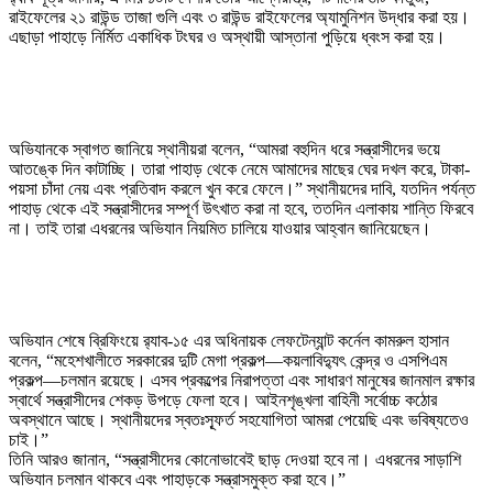
রাইফেলের ২১ রাউন্ড তাজা গুলি এবং ৩ রাউন্ড রাইফেলের অ্যামুনিশন উদ্ধার করা হয়।
এছাড়া পাহাড়ে নির্মিত একাধিক টংঘর ও অস্থায়ী আস্তানা পুড়িয়ে ধ্বংস করা হয়।
অভিযানকে স্বাগত জানিয়ে স্থানীয়রা বলেন, “আমরা বহুদিন ধরে সন্ত্রাসীদের ভয়ে
আতঙ্কে দিন কাটাচ্ছি। তারা পাহাড় থেকে নেমে আমাদের মাছের ঘের দখল করে, টাকা-
পয়সা চাঁদা নেয় এবং প্রতিবাদ করলে খুন করে ফেলে।” স্থানীয়দের দাবি, যতদিন পর্যন্ত
পাহাড় থেকে এই সন্ত্রাসীদের সম্পূর্ণ উৎখাত করা না হবে, ততদিন এলাকায় শান্তি ফিরবে
না। তাই তারা এধরনের অভিযান নিয়মিত চালিয়ে যাওয়ার আহ্বান জানিয়েছেন।
অভিযান শেষে ব্রিফিংয়ে র‍্যাব-১৫ এর অধিনায়ক লেফটেন্যান্ট কর্নেল কামরুল হাসান
বলেন, “মহেশখালীতে সরকারের দুটি মেগা প্রকল্প—কয়লাবিদ্যুৎ কেন্দ্র ও এসপিএম
প্রকল্প—চলমান রয়েছে। এসব প্রকল্পের নিরাপত্তা এবং সাধারণ মানুষের জানমাল রক্ষার
স্বার্থে সন্ত্রাসীদের শেকড় উপড়ে ফেলা হবে। আইনশৃঙ্খলা বাহিনী সর্বোচ্চ কঠোর
অবস্থানে আছে। স্থানীয়দের স্বতঃস্ফূর্ত সহযোগিতা আমরা পেয়েছি এবং ভবিষ্যতেও
চাই।”
তিনি আরও জানান, “সন্ত্রাসীদের কোনোভাবেই ছাড় দেওয়া হবে না। এধরনের সাড়াশি
অভিযান চলমান থাকবে এবং পাহাড়কে সন্ত্রাসমুক্ত করা হবে।”