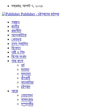
শুক্রবার, আগস্ট ৭, ২০২৬
Publisher - চট্টগ্রামের কন্ঠস্বর
প্রচ্ছদ
জাতীয়
রাজনীতি
আন্তর্জাতিক
খেলাধুলা
তথ্য প্রযুক্তি
বিনোদন
নারী ও শিশু
বিশেষ সংবাদ
সারা বাংলা
ধর্ম
মতামত
মুক্তমত
বাঁশখালী
সাতকানিয়া
চট্টগ্রাম
আরো
লোহাগাড়া
সাক্ষাৎকার
সম্পাদকীয়