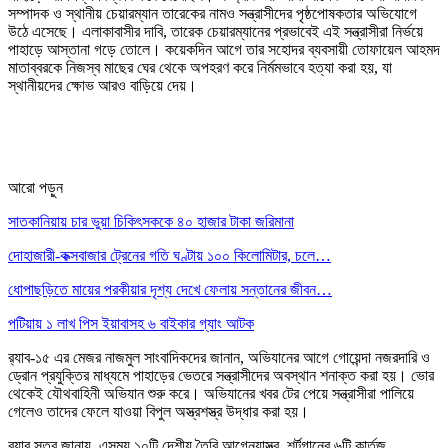
সম্পাদক ও স্থানীয় চেয়ারম্যান তারেকের নামও সন্ত্রাসীদের পৃষ্ঠপোষকতার অভিযোগে
উঠে এসেছে। এলাকাবাসীর দাবি, তারেক চেয়ারম্যানের প্রভাবেই এই সন্ত্রাসীরা নির্ভয়ে
পাহাড়ে আস্তানা গড়ে তোলে। কয়েকদিন আগে তার সহোদর ব্যবসায়ী তোফায়েল আহমদ
মাতাব্বরকে নিজস্ব মাছের ঘের থেকে অপহরণ করে নির্মমভাবে হত্যা করা হয়, যা
স্থানীয়দের ক্ষোভ আরও বাড়িয়ে দেয়।
আরো পড়ুন
সাতকানিয়ায় চার ভুয়া চিকিৎসককে ৪০ হাজার টাকা জরিমানা
দোহাজারী-কক্সবাজার ট্রেনের গতি ঘণ্টায় ১০০ কিলোমিটার, চলে…
ধোপাছড়িতে মায়ের পরকীয়ার দৃশ্য দেখে ফেলায় সন্তানের জীবন…
পটিয়ায় ১ লাখ পিস ইয়াবাসহ ৬ বাইকার গ্যাং আটক
র‍্যাব-১৫ এর মেজর নাজমুল সাংবাদিকদের জানান, অভিযানের আগে গোয়েন্দা নজরদারি ও
ড্রোন প্রযুক্তির মাধ্যমে পাহাড়ের ভেতরে সন্ত্রাসীদের অবস্থান শনাক্ত করা হয়। ভোর
থেকেই যৌথবাহিনী অভিযান শুরু করে। অভিযানের খবর টের পেয়ে সন্ত্রাসীরা পালিয়ে
গেলেও তাদের ফেলে যাওয়া বিপুল অস্ত্রশস্ত্র উদ্ধার করা হয়।
র‍্যাব সূত্র জানায়, এসময় ১০টি দেশীয় তৈরি আগ্নেয়াস্ত্র, শর্টগানের ৬টি কার্তুজ,