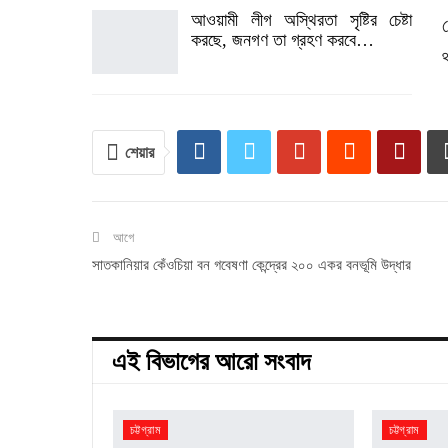
আওয়ামী লীগ অস্থিরতা সৃষ্টির চেষ্টা
করছে, জনগণ তা গ্রহণ করবে…
শেয়ার
আগে
সাতকানিয়ার কেঁওচিয়া বন গবেষণা কেন্দ্রের ২০০ একর বনভূমি উদ্ধার
এই বিভাগের আরো সংবাদ
চট্টগ্রাম
চট্টগ্রাম