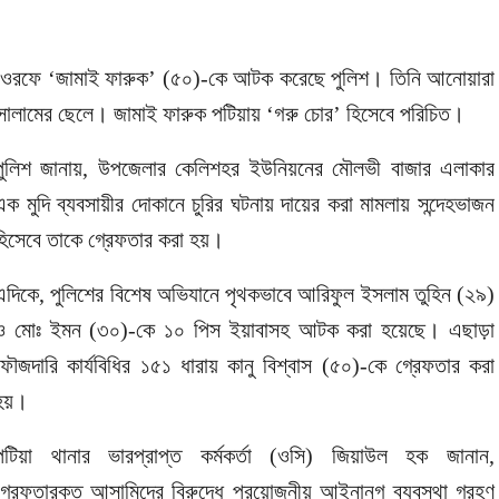
 ফারুক ওরফে ‘জামাই ফারুক’ (৫০)-কে আটক করেছে পুলিশ। তিনি আনোয়ারা
ুস সালামের ছেলে। জামাই ফারুক পটিয়ায় ‘গরু চোর’ হিসেবে পরিচিত।
পুলিশ জানায়, উপজেলার কেলিশহর ইউনিয়নের মৌলভী বাজার এলাকার
এক মুদি ব্যবসায়ীর দোকানে চুরির ঘটনায় দায়ের করা মামলায় সন্দেহভাজন
হিসেবে তাকে গ্রেফতার করা হয়।
এদিকে, পুলিশের বিশেষ অভিযানে পৃথকভাবে আরিফুল ইসলাম তুহিন (২৯)
ও মোঃ ইমন (৩০)-কে ১০ পিস ইয়াবাসহ আটক করা হয়েছে। এছাড়া
ফৌজদারি কার্যবিধির ১৫১ ধারায় কানু বিশ্বাস (৫০)-কে গ্রেফতার করা
হয়।
পটিয়া থানার ভারপ্রাপ্ত কর্মকর্তা (ওসি) জিয়াউল হক জানান,
গ্রেফতারকৃত আসামিদের বিরুদ্ধে প্রয়োজনীয় আইনানুগ ব্যবস্থা গ্রহণ