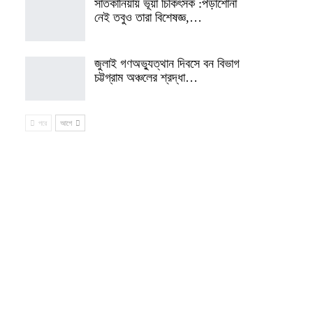
সাতকানিয়ায় ভূয়া চিকিৎসক :পড়াশোনা
নেই তবুও তারা বিশেষজ্ঞ,…
জুলাই গণঅভ্যুত্থান দিবসে বন বিভাগ
চট্টগ্রাম অঞ্চলের শ্রদ্ধা…
পরে
আগে