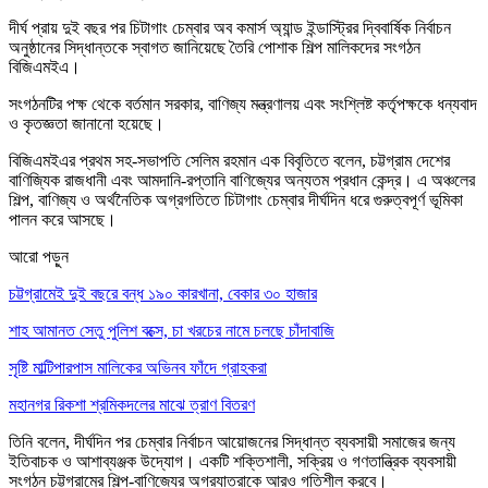
দীর্ঘ প্রায় দুই বছর পর চিটাগাং চেম্বার অব কমার্স অ্যান্ড ইন্ডাস্ট্রির দ্বিবার্ষিক নির্বাচন
অনুষ্ঠানের সিদ্ধান্তকে স্বাগত জানিয়েছে তৈরি পোশাক শিল্প মালিকদের সংগঠন
বিজিএমইএ।
সংগঠনটির পক্ষ থেকে বর্তমান সরকার, বাণিজ্য মন্ত্রণালয় এবং সংশ্লিষ্ট কর্তৃপক্ষকে ধন্যবাদ
ও কৃতজ্ঞতা জানানো হয়েছে।
বিজিএমইএর প্রথম সহ-সভাপতি সেলিম রহমান এক বিবৃতিতে বলেন, চট্টগ্রাম দেশের
বাণিজ্যিক রাজধানী এবং আমদানি-রপ্তানি বাণিজ্যের অন্যতম প্রধান কেন্দ্র। এ অঞ্চলের
শিল্প, বাণিজ্য ও অর্থনৈতিক অগ্রগতিতে চিটাগাং চেম্বার দীর্ঘদিন ধরে গুরুত্বপূর্ণ ভূমিকা
পালন করে আসছে।
আরো পড়ুন
চট্টগ্রামেই দুই বছরে বন্ধ ১৯০ কারখানা, বেকার ৩০ হাজার
শাহ আমানত সেতু পুলিশ বক্সে, চা খরচের নামে চলছে চাঁদাবাজি
সৃষ্টি মাল্টিপারপাস মালিকের অভিনব ফাঁদে গ্রাহকরা
মহানগর রিকশা শ্রমিকদলের মাঝে ত্রাণ বিতরণ
তিনি বলেন, দীর্ঘদিন পর চেম্বার নির্বাচন আয়োজনের সিদ্ধান্ত ব্যবসায়ী সমাজের জন্য
ইতিবাচক ও আশাব্যঞ্জক উদ্যোগ। একটি শক্তিশালী, সক্রিয় ও গণতান্ত্রিক ব্যবসায়ী
সংগঠন চট্টগ্রামের শিল্প-বাণিজ্যের অগ্রযাত্রাকে আরও গতিশীল করবে।