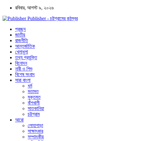
রবিবার, আগস্ট ৯, ২০২৬
Publisher - চট্টগ্রামের কন্ঠস্বর
প্রচ্ছদ
জাতীয়
রাজনীতি
আন্তর্জাতিক
খেলাধুলা
তথ্য প্রযুক্তি
বিনোদন
নারী ও শিশু
বিশেষ সংবাদ
সারা বাংলা
ধর্ম
মতামত
মুক্তমত
বাঁশখালী
সাতকানিয়া
চট্টগ্রাম
আরো
লোহাগাড়া
সাক্ষাৎকার
সম্পাদকীয়