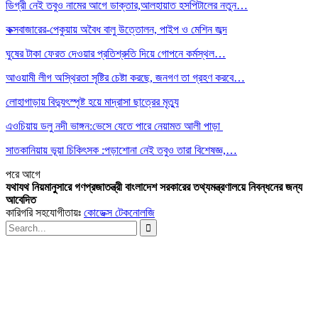
ডিগ্রী নেই তবুও নামের আগে ডাক্তার,আলহায়াত হসপিটালের নতুন…
কক্সবাজারের-পেকুয়ায় অবৈধ বালু উত্তোলন, পাইপ ও মেশিন জব্দ
ঘুষের টাকা ফেরত দেওয়ার প্রতিশ্রুতি দিয়ে গোপনে কর্মস্থল…
আওয়ামী লীগ অস্থিরতা সৃষ্টির চেষ্টা করছে, জনগণ তা গ্রহণ করবে…
লোহাগাড়ায় বিদ্যুৎস্পৃষ্ট হয়ে মাদ্রাসা ছাত্রের মৃত্যু
এওচিয়ায় ডলু নদী ভাঙ্গন:ভেসে যেতে পারে নেয়ামত আলী পাড়া
সাতকানিয়ায় ভূয়া চিকিৎসক :পড়াশোনা নেই তবুও তারা বিশেষজ্ঞ,…
পরে
আগে
যথাযথ নিয়মানুসারে গণপ্রজাতন্ত্রী বাংলাদেশ সরকারের তথ্যমন্ত্রণালয়ে নিবন্ধনের জন্য
আবেদিত
কারিগরি সহযোগীতায়ঃ
কোডেক্স টেকনোলজি