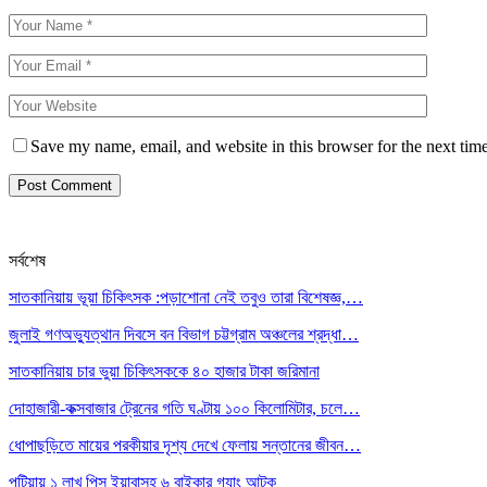
Save my name, email, and website in this browser for the next tim
সর্বশেষ
সাতকানিয়ায় ভূয়া চিকিৎসক :পড়াশোনা নেই তবুও তারা বিশেষজ্ঞ,…
জুলাই গণঅভ্যুত্থান দিবসে বন বিভাগ চট্টগ্রাম অঞ্চলের শ্রদ্ধা…
সাতকানিয়ায় চার ভুয়া চিকিৎসককে ৪০ হাজার টাকা জরিমানা
দোহাজারী-কক্সবাজার ট্রেনের গতি ঘণ্টায় ১০০ কিলোমিটার, চলে…
ধোপাছড়িতে মায়ের পরকীয়ার দৃশ্য দেখে ফেলায় সন্তানের জীবন…
পটিয়ায় ১ লাখ পিস ইয়াবাসহ ৬ বাইকার গ্যাং আটক