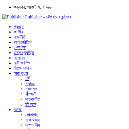
শুক্রবার, আগস্ট ৭, ২০২৬
Publisher - চট্টগ্রামের কন্ঠস্বর
প্রচ্ছদ
জাতীয়
রাজনীতি
আন্তর্জাতিক
খেলাধুলা
তথ্য প্রযুক্তি
বিনোদন
নারী ও শিশু
বিশেষ সংবাদ
সারা বাংলা
ধর্ম
মতামত
মুক্তমত
বাঁশখালী
সাতকানিয়া
চট্টগ্রাম
আরো
লোহাগাড়া
সাক্ষাৎকার
সম্পাদকীয়