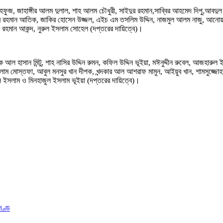
ুজ, জাহাঙ্গীর আলম দুলাল, শাহ আলম চৌধুরী, সাইদুর রহমান,সাব্বির আহমেদ দিপু,আবদুল
কুর রহমান আতিক, জাকির হোসেন উজ্জল, এইচ এম তসলিম উদ্দিন, নাজমুল আলম নাজু, আনোয়ার
ুর রহমান আকন্দ, নুরুল ইসলাম সোহেল (দপ্তরের দায়িত্বে)।
ক আল হাসান মিন্টু, শাহ নাসির উদ্দিন রুমন, কফিল উদ্দিন ভূইয়া, মঈনুদ্দীন রুবেল, আজহ
াম মোস্তফা, আবুল মনসুর খান দীপক, খন্দকার আল আশরাফ মামুন, আইয়ুব খান, শামসুজ্জোহা 
ইসলাম ও মিনহাজুল ইসলাম ভূইয়া (দপ্তরের দায়িত্বে)।
দণ্ড