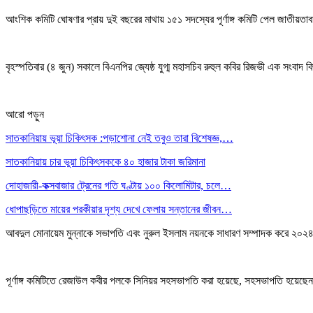
আংশিক কমিটি ঘোষণার প্রায় দুই বছরের মাথায় ১৫১ সদস্যের পূর্ণাঙ্গ কমিটি পেল জাতীয়তা
বৃহস্পতিবার (৪ জুন) সকালে বিএনপির জ্যেষ্ঠ যুগ্ম মহাসচিব রুহুল কবির রিজভী এক সংবাদ
আরো পড়ুন
সাতকানিয়ায় ভূয়া চিকিৎসক :পড়াশোনা নেই তবুও তারা বিশেষজ্ঞ,…
সাতকানিয়ায় চার ভুয়া চিকিৎসককে ৪০ হাজার টাকা জরিমানা
দোহাজারী-কক্সবাজার ট্রেনের গতি ঘণ্টায় ১০০ কিলোমিটার, চলে…
ধোপাছড়িতে মায়ের পরকীয়ার দৃশ্য দেখে ফেলায় সন্তানের জীবন…
আবদুল মোনায়েম মুন্নাকে সভাপতি এবং নুরুল ইসলাম নয়নকে সাধারণ সম্পাদক করে ২০২
পূর্ণাঙ্গ কমিটিতে রেজাউল কবীর পলকে সিনিয়র সহসভাপতি করা হয়েছে, সহসভাপতি হয়েছে