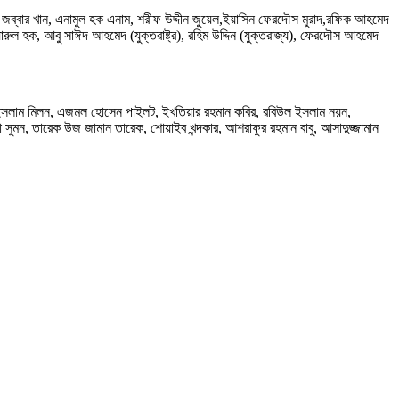
 জব্বার খান, এনামুল হক এনাম, শরীফ উদ্দীন জুয়েল,ইয়াসিন ফেরদৌস মুরাদ,রফিক আহমেদ
ুল হক, আবু সাঈদ আহমেদ (যুক্তরাষ্ট্র), রহিম উদ্দিন (যুক্তরাজ্য), ফেরদৌস আহমেদ
ারুল ইসলাম মিলন, এজমল হোসেন পাইলট, ইখতিয়ার রহমান কবির, রবিউল ইসলাম নয়ন,
সুমন, তারেক উজ জামান তারেক, শোয়াইব খন্দকার, আশরাফুর রহমান বাবু, আসাদুজ্জামান