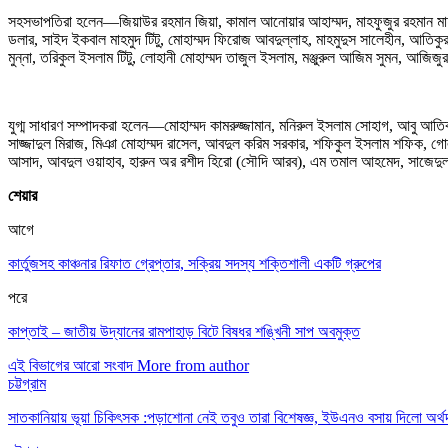
সহসভাপতিরা হলেন—জিয়াউর রহমান জিয়া, কামাল আনোয়ার আহাম্মদ, মাহফুজুর রহমান মাহফ
ডলার, সাইদ ইকবাল মাহমুদ টিটু, মোহাম্মদ ফিরোজ আবদুল্লাহ, মাহমুদুস সালেহীন, আতি
মুন্না, তরিকুল ইসলাম টিটু, লোহানী মোহাম্মদ তাজুল ইসলাম, মঞ্জুরুল আজিম সুমন, আজিজ
যুগ্ম সাধারণ সম্পাদকরা হলেন—মোহাম্মদ কামরুজ্জামান, মনিরুল ইসলাম সোহাগ, আবু আতি
সাজ্জাদুল মিরাজ, মিঞা মোহাম্মদ রাসেল, আবদুল করিম সরকার, শফিকুল ইসলাম শফিক, গোল
আসাদ, আবদুল ওয়াহাব, হারুন অর রশীদ হিরো (সৌদি আরব), এম তমাল আহমেদ, সাজেদুল 
শেয়ার
আগে
কার্তুজসহ কাঞ্চনার রিফাত গ্রেপ্তার, সক্রিয় সদস্য শক্তিশালী একটি গ্রুপের
পরে
কাপ্তাই – জাতীয় উদ্যানের রামপাহাড় বিটে বিষধর শঙ্খিনী সাপ অবমুক্ত
এই বিভাগের আরো সংবাদ
More from author
চট্টগ্রাম
সাতকানিয়ায় ভূয়া চিকিৎসক :পড়াশোনা নেই তবুও তারা বিশেষজ্ঞ, ইউএনও বসায় দিলো অর্থ