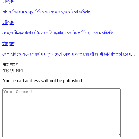
চট্টগ্রাম
সাতকানিয়ায় চার ভুয়া চিকিৎসককে ৪০ হাজার টাকা জরিমানা
চট্টগ্রাম
দোহাজারী-কক্সবাজার ট্রেনের গতি ঘণ্টায় ১০০ কিলোমিটার, চলে ৮০কি:মি:
চট্টগ্রাম
ধোপাছড়িতে মায়ের পরকীয়ার দৃশ্য দেখে ফেলায় সন্তানের জীবন ঝুঁকিঃনিরাপত্তা চেয়ে…
পরে
আগে
মন্তব্য করুন
Your email address will not be published.